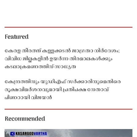
Featured
കേരള തീരത്ത് കള്ളക്കടൽ ജാഗ്രതാ നിർദേശം;
വിവിധ ജില്ലകളിൽ ഉയർന്ന തിരമാലകൾക്കും
കടലാക്രമണത്തിന് സാധ്യത
കേന്ദ്രത്തിനും യുഡിഎഫ് സർക്കാരിനുമെതിരെ
രൂക്ഷവിമർശനവുമായി പ്രതിപക്ഷ നേതാവ്
പിണറായി വിജയൻ
Recommended