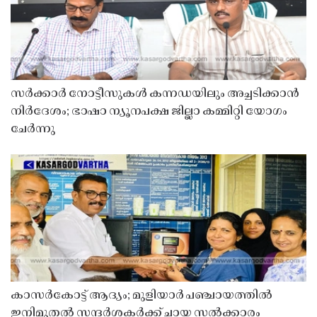
സർക്കാർ നോട്ടീസുകൾ കന്നഡയിലും അച്ചടിക്കാൻ
നിർദേശം; ഭാഷാ ന്യൂനപക്ഷ ജില്ലാ കമ്മിറ്റി യോഗം
ചേർന്നു
കാസർകോട്ട് ആദ്യം; മുളിയാർ പഞ്ചായത്തിൽ
ഇനിമുതൽ സന്ദർശകർക്ക് ചായ സൽക്കാരം