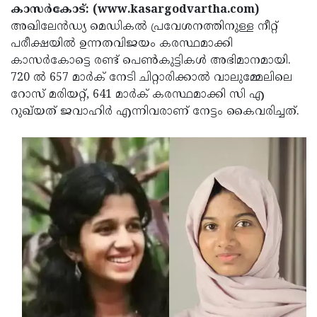
Election
Maha
കാസർകോട്: (www.kasargodvartha.com)
അഖിലേൻഡ്യ മെഡികൽ പ്രവേശനത്തിനുള്ള നീറ്റ്
Shivarathri
International
പരീക്ഷയില്‍ ഉന്നതവിജയം കരസ്ഥമാക്കി
Women's
Anti-
കാസർകോട്ടെ രണ്ട് പെൺകുട്ടികൾ അഭിമാനമായി.
720 ൽ 657 മാർക് നേടി ചിറ്റാരിക്കാൽ വാലുമ്മേലിലെ
Day
Drug
Attukal
റോസ് മരിയറ്റ്, 641 മാർക് കരസ്ഥമാക്കി സി എ
Campaign
Pongala
Holi
റുഖ്‌യത് ജവാഹിർ എന്നിവരാണ് നേട്ടം കൈവരിച്ചത്.
2025
2025
IPL
2025
Eid
Al-
Waqf
Fitr
Bill
Vishu
2025
Controversy
Festival
Good
2025
Friday
Easter
Observance
Sunday
By-
2025
2025
Election
Bihar