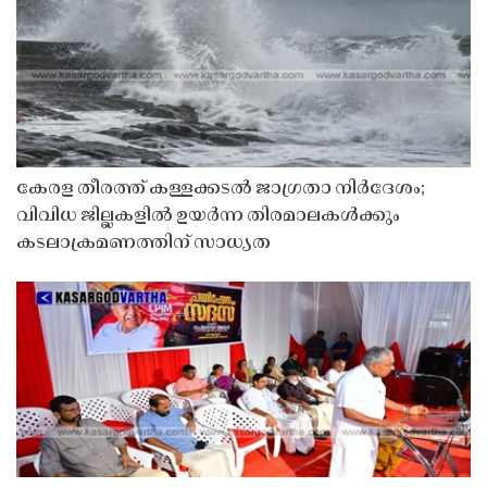
കേരള തീരത്ത് കള്ളക്കടൽ ജാഗ്രതാ നിർദേശം;
വിവിധ ജില്ലകളിൽ ഉയർന്ന തിരമാലകൾക്കും
കടലാക്രമണത്തിന് സാധ്യത