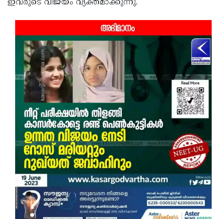
ഇവരുടെ വിജയം വ്യക്തമാക്കുന്നു.