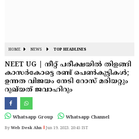
Fitr
May
Day
Eid
Al
Independence
Ad'ha
Day
Onam
HOME
NEWS
TOP HEADLINES
J&K
State
NEET UG | നീറ്റ് പരീക്ഷയിൽ തിളങ്ങി
Haryana
കാസർകോട്ടെ രണ്ട് പെൺകുട്ടികൾ;
Assembly
State
Diwali
ഉന്നത വിജയം നേടി റോസ് മരിയറ്റും
Elections
Assembly
Christmas
റുഖ്‌യത് ജവാഹിറും
Elections
New-
Year
Republic
Whatsapp Group
Whatsapp Channel
Day
Budget
By
Web Desk Ahn
Jun 19, 2023, 20:45 IST
Delhi