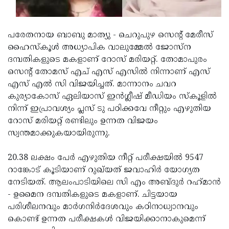
Updates
Assembly
Kerala
Polls
Local
Look
പരേതനായ ബാബു മാത്യു - ചെറുപുഴ സെൻ്റ് മേരീസ്
ഹൈസ്‌കൂൾ അധ്യാപിക വാലുമ്മേൽ ജോസ്ന
Body
Back
ദമ്പതികളുടെ മകളാണ് റോസ് മരിയറ്റ്. തോമാപുരം
Election
2025
സെൻ്റ് തോമസ് എച് എസ് എസിൽ നിന്നാണ് എസ്
എസ് എൽ സി വിജയിച്ചത്. മാന്നാനം ചവറ
കുര്യാകോസ് ഏലിയാസ് ഇൻഗ്ലീഷ് മീഡിയം സ്കൂളിൽ
നിന്ന് ഇപ്രാവശ്യം പ്ലസ് ടു പഠിക്കവേ നീറ്റും എഴുതിയ
റോസ് മരിയറ്റ് രണ്ടിലും ഉന്നത വിജയം
സ്വന്തമാക്കുകയായിരുന്നു.
20.38 ലക്ഷം പേർ എഴുതിയ നീറ്റ് പരീക്ഷയിൽ 9547
റാങ്കോട് കൂടിയാണ് റുഖ്‌യത് ജവാഹിർ യോഗ്യത
നേടിയത്. ആലംപാടിയിലെ സി എം അബ്ദുർ റഹ്‌മാൻ
- ഉമൈന ദമ്പതികളുടെ മകളാണ്. ചിട്ടയായ
പരിശീലനവും മാര്‍ഗനിര്‍ദേശവും കഠിനാധ്വാനവും
കൊണ്ട് ഉന്നത പരീക്ഷകൾ വിജയിക്കാനാകുമെന്ന്