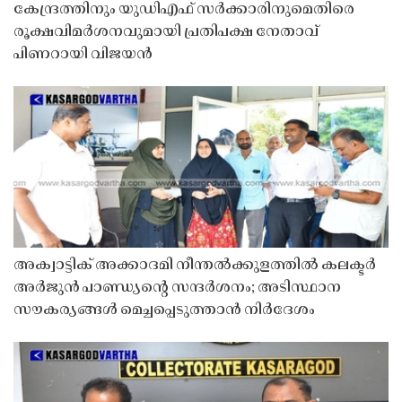
കേന്ദ്രത്തിനും യുഡിഎഫ് സർക്കാരിനുമെതിരെ
രൂക്ഷവിമർശനവുമായി പ്രതിപക്ഷ നേതാവ്
പിണറായി വിജയൻ
അക്വാട്ടിക് അക്കാദമി നീന്തൽക്കുളത്തിൽ കലക്ടർ
അർജുൻ പാണ്ഡ്യൻ്റെ സന്ദർശനം; അടിസ്ഥാന
സൗകര്യങ്ങൾ മെച്ചപ്പെടുത്താൻ നിർദേശം