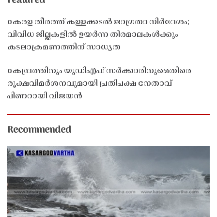
Featured
കേരള തീരത്ത് കള്ളക്കടൽ ജാഗ്രതാ നിർദേശം;
വിവിധ ജില്ലകളിൽ ഉയർന്ന തിരമാലകൾക്കും
കടലാക്രമണത്തിന് സാധ്യത
കേന്ദ്രത്തിനും യുഡിഎഫ് സർക്കാരിനുമെതിരെ
രൂക്ഷവിമർശനവുമായി പ്രതിപക്ഷ നേതാവ്
പിണറായി വിജയൻ
Recommended