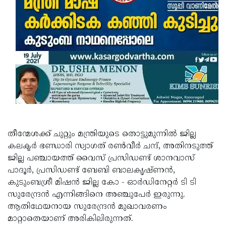
Updates
Assembly
Kerala
Polls
Local
Look
Body
Back
Election
2025
തീന്മേശക്ക് ചുറ്റും മന്ത്രിയുടെ തൊട്ടുമുന്നിൽ ജില്ല
കലക്ടർ ഭണ്ഡാരി സ്വാഗത് രൺവീർ ചന്ദ്, അതിനടുത്ത്
ജില്ല പഞ്ചായത്ത് വൈസ് പ്രസിഡണ്ട് ശാനവാസ്
പാദൂർ, പ്രസിഡണ്ട് ബേബി ബാലകൃഷ്ണൻ,
കുടുംബശ്രീ മിഷൻ ജില്ല കോ - ഓർഡിനേറ്റർ ടി ടി
സുരേന്ദ്രൻ എന്നിങ്ങിനെ അഞ്ചുപേർ ഇരുന്നു.
ആതിഥേയനായ സുരേന്ദ്രൻ മുഖാവരണം
മാറ്റാതെയാണ് അരികിലിരുന്നത്.