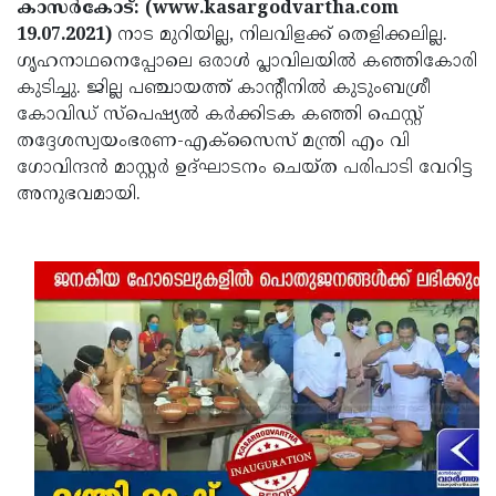
Election
കാസർകോട്: (www.kasargodvartha.com
Maha
19.07.2021)
നാട മുറിയില്ല, നിലവിളക്ക് തെളിക്കലില്ല.
Shivarathri
International
ഗൃഹനാഥനെപ്പോലെ ഒരാൾ പ്ലാവിലയിൽ കഞ്ഞികോരി
Women's
കുടിച്ചു. ജില്ല പഞ്ചായത്ത് കാന്റീനിൽ കുടുംബശ്രീ
Anti-
കോവിഡ് സ്പെഷ്യൽ കർക്കിടക കഞ്ഞി ഫെസ്റ്റ്
Day
Drug
Attukal
തദ്ദേശസ്വയംഭരണ-എക്സൈസ് മന്ത്രി എം വി
Campaign
Pongala
ഗോവിന്ദൻ മാസ്റ്റർ ഉദ്ഘാടനം ചെയ്ത പരിപാടി വേറിട്ട
Holi
അനുഭവമായി.
2025
2025
IPL
2025
Eid
Al-
Waqf
Fitr
Bill
Vishu
2025
Controversy
Festival
Good
2025
Friday
Easter
Observance
Sunday
By-
2025
2025
Election
Bihar