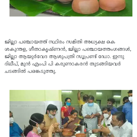
ജില്ലാ പഞ്ചായത്ത് സ്ഥിരം സമിതി അധ്യക്ഷ കെ
ശകുന്തള, ഗീതാകൃഷ്ണൻ, ജില്ലാ പഞ്ചായത്തംഗങ്ങൾ,
ജില്ലാ ആയുർവേദ ആശുപത്രി സൂപ്രണ്ട് ഡോ. ഇന്ദു
ദിലീപ്, മുൻ എംപി പി കരുണാകരൻ തുടങ്ങിയവർ
ചടങ്ങിൽ പങ്കെടുത്തു.