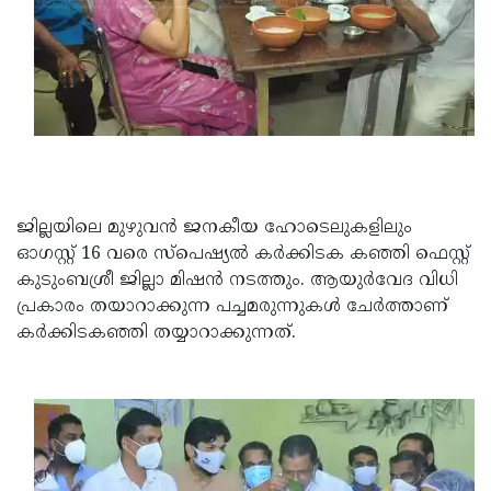
ജില്ലയിലെ മുഴുവൻ ജനകീയ ഹോടെലുകളിലും
ഓഗസ്റ്റ് 16 വരെ സ്പെഷ്യൽ കർക്കിടക കഞ്ഞി ഫെസ്റ്റ്
കുടുംബശ്രീ ജില്ലാ മിഷൻ നടത്തും. ആയുർവേദ വിധി
പ്രകാരം തയാറാക്കുന്ന പച്ചമരുന്നുകൾ ചേർത്താണ്
കർക്കിടകഞ്ഞി തയ്യാറാക്കുന്നത്.