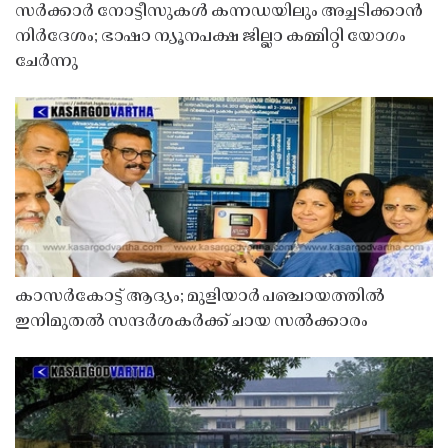
സർക്കാർ നോട്ടീസുകൾ കന്നഡയിലും അച്ചടിക്കാൻ
നിർദേശം; ഭാഷാ ന്യൂനപക്ഷ ജില്ലാ കമ്മിറ്റി യോഗം
ചേർന്നു
കാസർകോട്ട് ആദ്യം; മുളിയാർ പഞ്ചായത്തിൽ
ഇനിമുതൽ സന്ദർശകർക്ക് ചായ സൽക്കാരം