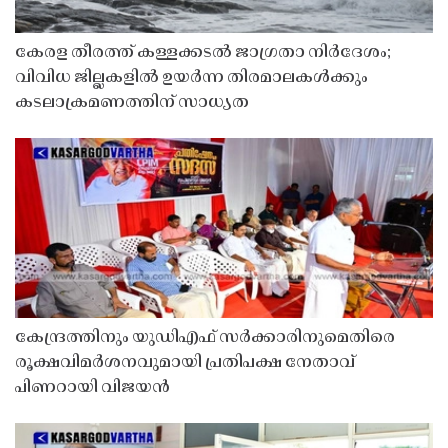
കേരള തീരത്ത് കള്ളക്കടൽ ജാഗ്രതാ നിർദേശം;
വിവിധ ജില്ലകളിൽ ഉയർന്ന തിരമാലകൾക്കും
കടലാക്രമണത്തിന് സാധ്യത
കേന്ദ്രത്തിനും യുഡിഎഫ് സർക്കാരിനുമെതിരെ
രൂക്ഷവിമർശനവുമായി പ്രതിപക്ഷ നേതാവ്
പിണറായി വിജയൻ