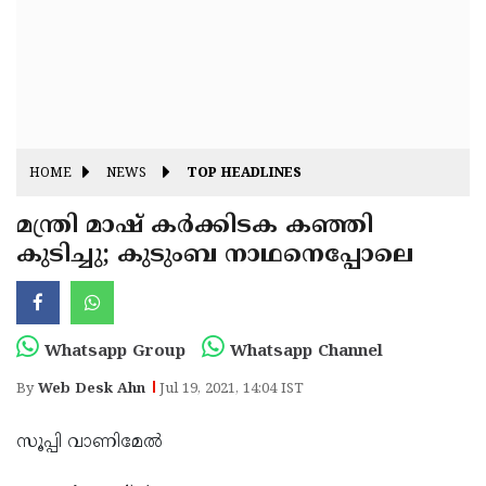
Fitr
May
Day
Eid
Al
Independence
Ad'ha
Day
Onam
HOME
NEWS
TOP HEADLINES
J&K
State
മന്ത്രി മാഷ് കർക്കിടക കഞ്ഞി
Haryana
കുടിച്ചു; കുടുംബ നാഥനെപ്പോലെ
Assembly
State
Diwali
Elections
Assembly
Christmas
Elections
New-
Whatsapp Group
Whatsapp Channel
Year
Republic
By
Web Desk Ahn
Jul 19, 2021, 14:04 IST
Day
Budget
സൂപ്പി വാണിമേൽ
Delhi