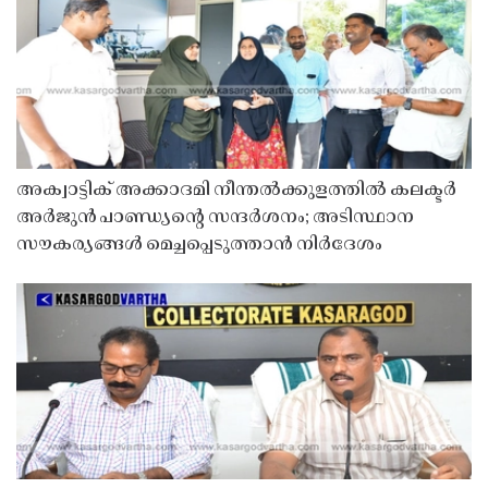
അക്വാട്ടിക് അക്കാദമി നീന്തൽക്കുളത്തിൽ കലക്ടർ
അർജുൻ പാണ്ഡ്യൻ്റെ സന്ദർശനം; അടിസ്ഥാന
സൗകര്യങ്ങൾ മെച്ചപ്പെടുത്താൻ നിർദേശം