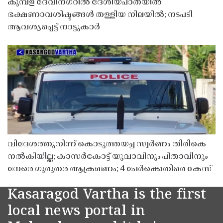
കുമ്പള ദേവീനഗറിൽ ദേശീയപാതയിൽ
ഭക്ഷണാവശിഷ്ടങ്ങൾ തള്ളിയ നിലയിൽ; നടപടി
ആവശ്യപ്പെട്ട് നാട്ടുകാർ
വിദേശത്തുനിന്ന് കൊടുത്തയച്ച സ്വർണം തിരികെ
നൽകിയില്ല; കാസർകോട്ട് യുവാവിനും പിതാവിനും
നേരെ ഗുരുതര ആക്രമണം; 4 പേർക്കെതിരെ കേസ്
Kasaragod Vartha is the first
local news portal in