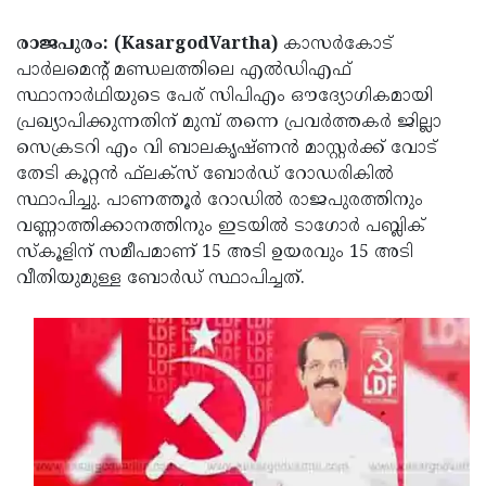
Election
Maha
രാജപുരം: (KasargodVartha)
കാസർകോട്
Shivarathri
International
പാർലമെൻ്റ് മണ്ഡലത്തിലെ എൽഡിഎഫ്
Women's
Anti-
സ്ഥാനാർഥിയുടെ പേര് സിപിഎം ഔദ്യോഗികമായി
പ്രഖ്യാപിക്കുന്നതിന് മുമ്പ് തന്നെ പ്രവർത്തകർ ജില്ലാ
Day
Drug
Attukal
സെക്രടറി എം വി ബാലകൃഷ്ണൻ മാസ്റ്റർക്ക് വോട്
Campaign
Pongala
Holi
തേടി കൂറ്റൻ ഫ്‌ലക്‌സ് ബോർഡ് റോഡരികിൽ
സ്ഥാപിച്ചു. പാണത്തൂർ റോഡിൽ രാജപുരത്തിനും
2025
2025
IPL
വണ്ണാത്തിക്കാനത്തിനും ഇടയിൽ ടാഗോർ പബ്ലിക്
2025
Eid
സ്‌കൂളിന് സമീപമാണ് 15 അടി ഉയരവും 15 അടി
വീതിയുമുള്ള ബോർഡ് സ്ഥാപിച്ചത്.
Al-
Waqf
Fitr
Bill
Vishu
2025
Controversy
Festival
Good
2025
Friday
Easter
Observance
Sunday
By-
2025
2025
Election
Bihar