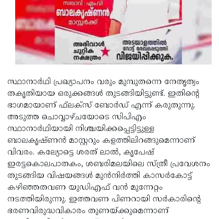
Updates
Assembly
Kerala
Polls
Local
Look
Body
Back
Election
2025
സ്ഥാനാർഥി പ്രഖ്യാപനം വരും മുമ്പുതന്നെ നേതൃത്വം
തകൃതിയായ ഒരുക്കങ്ങൾ തുടങ്ങിയിട്ടുണ്ട്. ഇതിൻ്റെ
ഭാഗമായാണ് ഫ്‌ലക്‌സ് ബോർഡ് എന്ന് കരുതുന്നു.
അടുത്ത ചൊവ്വാഴ്ചയോടെ സിപിഎം
സ്ഥാനാർഥിയായി നിശ്ചയിക്കപ്പെട്ടിട്ടുള്ള
ബാലകൃഷ്ണൻ മാസ്റ്ററും കളത്തിലിറങ്ങുമെന്നാണ്
വിവരം. കല്യോട്ടെ ശരത് ലാൽ, കൃപേഷ്
ഇരട്ടകൊലപാതകം, ശബരിമലയിലെ സ്ത്രീ പ്രവേശനം
തുടങ്ങിയ വിഷയങ്ങൾ മുൻനിർത്തി കാസർകോട്ട്
കഴിഞ്ഞതവണ യുഡിഎഫ് വൻ മുന്നേറ്റം
നടത്തിയിരുന്നു. ഇത്തവണ പിണറായി സർകാരിൻ്റെ
ഭരണവിരുദ്ധവികാരം തുണയ്ക്കുമെന്നാണ്