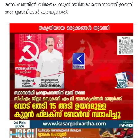
മണ്ഡലത്തിൽ വിജയം സുനിശ്ചിതമാണെന്നാണ് ഇടത്
അനുഭാവികൾ പറയുന്നത്.