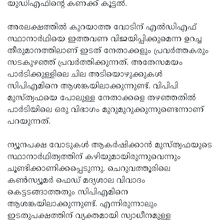
യുഡിഎഫിൻ്റെ കണക്ക് കൂട്ടൽ.
അരലക്ഷത്തിൽ കുറയാത്ത വോടിന് എൽഡിഎഫ്
സ്ഥാനാർഥിയെ ഇത്തവണ വിജയിപ്പിക്കുമെന്ന ഉറച്ച
തീരുമാനത്തിലാണ് ഇടത് നേതാക്കളും പ്രവർത്തകരും
സടകുഴഞ്ഞ് പ്രവർത്തിക്കുന്നത്. അതേസമയം
പാർടിക്കുള്ളിലെ ചില അടിയൊഴുക്കുകൾ
സിപിഎമിനെ ആശങ്കയിലാക്കുന്നുണ്ട്. വിപിപി
മുസ്ത്വഫയെ പോലുള്ള നേതാക്കളെ തഴഞ്ഞതിൽ
പാർടിയിലെ ഒരു വിഭാഗം മുറുമുറുക്കുന്നുണ്ടെന്നാണ്
പറയുന്നത്.
ന്യൂനപക്ഷ വോടുകൾ ആകർഷിക്കാൻ മുസ്ത്വഫയുടെ
സ്ഥാനാർഥിത്വത്തിന് കഴിയുമായിരുന്നുവെന്നും
ചൂണ്ടിക്കാണിക്കപ്പെടുന്നു. ചെറുവത്തൂരിലെ
കൺസ്യൂമർ ഫെഡ് മദ്യശാല വിവാദം
കെട്ടടങ്ങാത്തതും സിപിഎമിനെ
ആശങ്കയിലാക്കുന്നുണ്ട്. എന്നിരുന്നാലും
ഇടതുപക്ഷത്തിന് വ്യക്തമായി സ്വാധീനമുള്ള