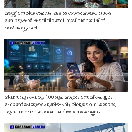
മഴയ്ക്ക് നേരിയ ശമനം; കടൽ ശാന്തമായതോടെ
ബോട്ടുകൾ കടലിലിറങ്ങി, സജീവമായി മീൻ
മാർക്കറ്റുകൾ
ദിവസവും വെറും 100 രൂപ മാത്രം സേവ് ചെയ്യാം;
ഫോൺപേയുടെ പുതിയ ഫീച്ചറിലൂടെ വലിയൊരു
തുക സ്വന്തമാക്കാൻ അറിയേണ്ടതെല്ലാം