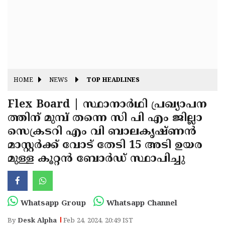
Fitr
May
Day
Eid
Al
Independence
Ad'ha
Day
Onam
HOME
NEWS
TOP HEADLINES
J&K
State
Flex Board | സ്ഥാനാർഥി പ്രഖ്യാപന
Haryana
ത്തിന് മുമ്പ് തന്നെ സി പി എം ജില്ലാ
Assembly
State
Diwali
സെക്രടറി എം വി ബാലകൃഷ്ണൻ
Elections
Assembly
Christmas
മാസ്റ്റർക്ക് വോട് തേടി 15 അടി ഉയര
Elections
മുള്ള കൂറ്റൻ ബോർഡ് സ്ഥാപിച്ചു
New-
Year
Republic
Day
Budget
Whatsapp Group
Whatsapp Channel
Delhi
By
Desk Alpha
Feb 24, 2024, 20:49 IST