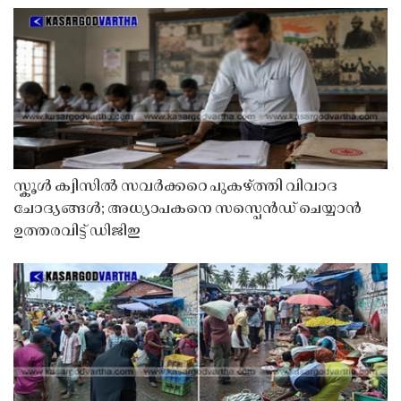
സ്കൂൾ ക്വിസിൽ സവർക്കറെ പുകഴ്ത്തി വിവാദ
ചോദ്യങ്ങൾ; അധ്യാപകനെ സസ്പെൻഡ് ചെയ്യാൻ
ഉത്തരവിട്ട് ഡിജിഇ