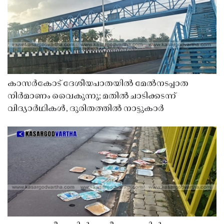
കാസർകോട് ദേശീയപാതയിൽ മേൽനടപ്പാത
നിർമാണം വൈകുന്നു; മതിൽ ചാടിക്കടന്ന്
വിദ്യാർഥികൾ, ദുരിതത്തിൽ നാട്ടുകാർ