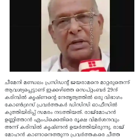
Updates
Assembly
Kerala
Polls
Local
Look
Body
Back
Election
2025
ചീമേനി മണ്ഡലം പ്രസിഡന്റ് ജയരാമനെ മാറ്റരുതെന്ന്
ആവശ്യപ്പെട്ടാണ് ഇക്കഴിഞ്ഞ സെപ്റ്റംബർ 29ന്
കരിമ്പിൽ കൃഷ്ണന്റെ നേതൃത്വത്തിൽ ഒരു വിഭാഗം
കോൺഗ്രസ് പ്രവർത്തകർ ഡിസിസി ഓഫീസിൽ
കുത്തിയിരിപ്പ് സമരം നടത്തിയത്. രാജ്‌മോഹൻ
ഉണ്ണിത്താൻ എംപിക്കെതിരെ രൂക്ഷ വിമർശനവും
അന്ന് കരിമ്പിൽ കൃഷ്ണൻ ഉയർത്തിയിരുന്നു. രാജ്
മോഹന്‍ കാണാനെത്തുന്ന പ്രവര്‍ത്തകരെ ചീത്ത