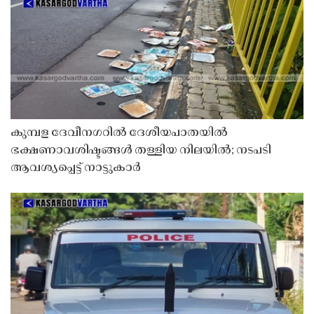
കുമ്പള ദേവീനഗറിൽ ദേശീയപാതയിൽ
ഭക്ഷണാവശിഷ്ടങ്ങൾ തള്ളിയ നിലയിൽ; നടപടി
ആവശ്യപ്പെട്ട് നാട്ടുകാർ