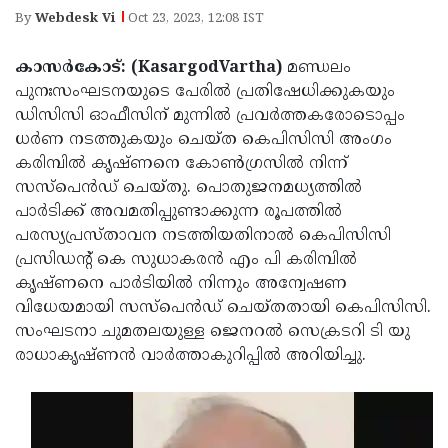
Election
Maha
By
Webdesk Vi
Oct 23, 2023, 12:08 IST
Shivarathri
International
കാസർകോട്: (KasargodVartha)
മണ്ഡലം
Women's
Anti-
പുനഃസംഘടനയുടെ പേരിൽ പ്രതിഷേധിക്കുകയും
Day
Drug
ഡിസിസി ഓഫീസിന് മുന്നിൽ പ്രവർത്തകരോടൊപ്പം
Attukal
ധർണ നടത്തുകയും ചെയ്ത കെപിസിസി അംഗം
Campaign
Pongala
Holi
കരിമ്പിൽ കൃഷ്ണനെ കോൺഗ്രസിൽ നിന്ന്
2025
2025
സസ്‍പെൻഡ് ചെയ്തു. പൊതുജനമധ്യത്തിൽ
IPL
പാർടിക്ക് അവമതിപ്പുണ്ടാക്കുന്ന രൂപത്തിൽ
2025
Eid
പരസ്യപ്രസ്താവന നടത്തിയതിനാൽ കെപിസിസി
Al-
പ്രസിഡന്റ് കെ സുധാകരൻ എം പി കരിമ്പിൽ
Waqf
കൃഷ്ണനെ പാർടിയിൽ നിന്നും അന്വേഷണ
Fitr
Bill
Vishu
വിധേയമായി സസ്‌പെൻഡ് ചെയ്തതായി കെപിസിസി.
2025
Controversy
Festival
സംഘടനാ ചുമതലയുള്ള ജെനറൽ സെക്രടറി ടി യു
Good
രാധാകൃഷ്ണൻ വാർത്താകുറിപ്പിൽ അറിയിച്ചു.
2025
Friday
Easter
Observance
Sunday
By-
2025
2025
Election
Bihar