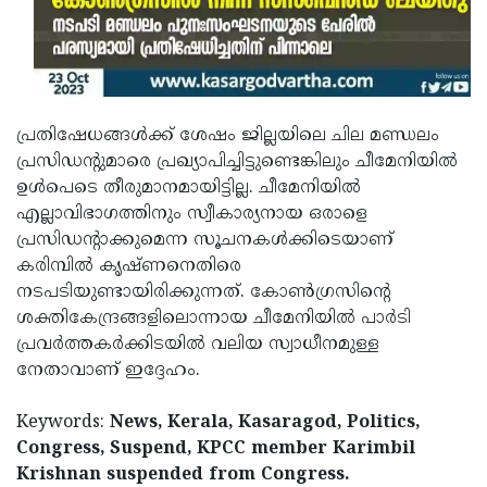
പ്രതിഷേധങ്ങൾക്ക് ശേഷം ജില്ലയിലെ ചില മണ്ഡലം
പ്രസിഡന്റുമാരെ പ്രഖ്യാപിച്ചിട്ടുണ്ടെങ്കിലും ചീമേനിയിൽ
ഉൾപെടെ തീരുമാനമായിട്ടില്ല. ചീമേനിയിൽ
എല്ലാവിഭാഗത്തിനും സ്വീകാര്യനായ ഒരാളെ
പ്രസിഡന്റാക്കുമെന്ന സൂചനകൾക്കിടെയാണ്
കരിമ്പിൽ കൃഷ്ണനെതിരെ
നടപടിയുണ്ടായിരിക്കുന്നത്. കോൺഗ്രസിന്റെ
ശക്തികേന്ദ്രങ്ങളിലൊന്നായ ചീമേനിയിൽ പാർടി
പ്രവർത്തകർക്കിടയിൽ വലിയ സ്വാധീനമുള്ള
നേതാവാണ് ഇദ്ദേഹം.
Keywords:
News, Kerala, Kasaragod, Politics,
Congress, Suspend, KPCC member Karimbil
Krishnan suspended from Congress.