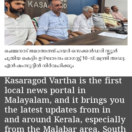
ചെമ്മനാട് ജമാഅത്ത് ഹയർ സെക്കൻഡറി സ്കൂൾ
പുതിയ കെട്ടിട ഉദ്ഘാടനം ഓഗസ്റ്റ് 10-ന്; മന്ത്രി അഡ്വ.
എൻ ഷംസുദ്ദീൻ നിർവഹിക്കും
Kasaragod Vartha is the first
local news portal in
Malayalam, and it brings you
the latest updates from in
and around Kerala, especially
from the Malabar area, South