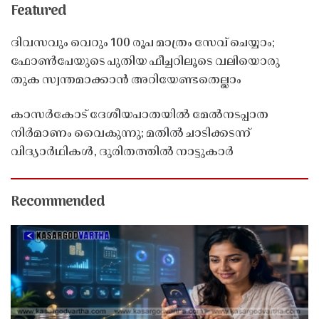
Featured
ദിവസവും വെറും 100 രൂപ മാത്രം സേവ് ചെയ്യാം;
ഫോൺപേയുടെ പുതിയ ഫീച്ചറിലൂടെ വലിയൊരു
തുക സ്വന്തമാക്കാൻ അറിയേണ്ടതെല്ലാം
കാസർകോട് ദേശീയപാതയിൽ മേൽനടപ്പാത
നിർമാണം വൈകുന്നു; മതിൽ ചാടിക്കടന്ന്
വിദ്യാർഥികൾ, ദുരിതത്തിൽ നാട്ടുകാർ
Recommended