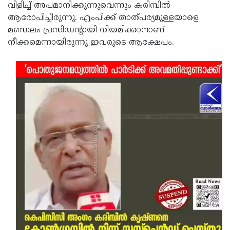
വിളിച്ച് അപമാനിക്കുന്നുവെന്നും കരിമ്പില്‍
ആരോപിച്ചിരുന്നു. എംപിക്ക് താത്‌പര്യമുള്ളയാളെ
മണ്ഡലം പ്രസിഡന്റായി നിയമിക്കാനാണ്
നീക്കമെന്നായിരുന്നു ഇവരുടെ ആക്ഷേപം.