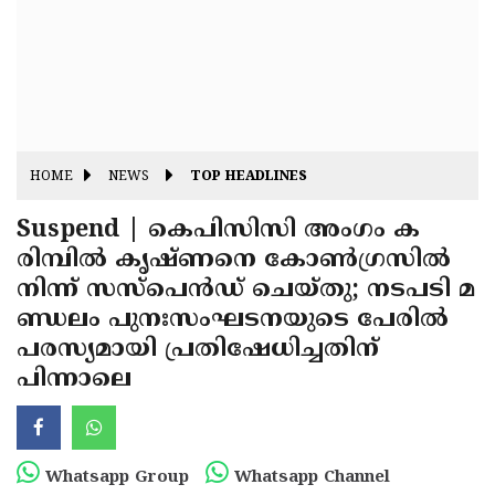
Fitr
May
Day
Eid
Al
Independence
Ad'ha
Day
Onam
HOME
NEWS
TOP HEADLINES
J&K
State
Suspend | കെപിസിസി അംഗം ക
Haryana
രിമ്പിൽ കൃഷ്ണനെ കോൺഗ്രസിൽ
Assembly
State
Diwali
നിന്ന് സസ്‍പെൻഡ് ചെയ്തു; നടപടി മ
Elections
Assembly
Christmas
ണ്ഡലം പുനഃസംഘടനയുടെ പേരിൽ
Elections
പരസ്യമായി പ്രതിഷേധിച്ചതിന്
New-
പിന്നാലെ
Year
Republic
Day
Budget
Delhi
Whatsapp Group
Whatsapp Channel