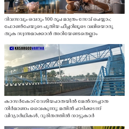
ദിവസവും വെറും 100 രൂപ മാത്രം സേവ് ചെയ്യാം;
ഫോൺപേയുടെ പുതിയ ഫീച്ചറിലൂടെ വലിയൊരു
തുക സ്വന്തമാക്കാൻ അറിയേണ്ടതെല്ലാം
കാസർകോട് ദേശീയപാതയിൽ മേൽനടപ്പാത
നിർമാണം വൈകുന്നു; മതിൽ ചാടിക്കടന്ന്
വിദ്യാർഥികൾ, ദുരിതത്തിൽ നാട്ടുകാർ