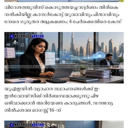
വിദേശത്തുനിന്ന് കൊടുത്തയച്ച സ്വർണം തിരികെ
നൽകിയില്ല; കാസർകോട്ട് യുവാവിനും പിതാവിനും
നേരെ ഗുരുതര ആക്രമണം; 4 പേർക്കെതിരെ കേസ്
യുഎഇയിൽ വ്യാപാര സ്ഥാപനങ്ങൾക്ക് ഇ-
ഇൻവോയ്സിങ് നിർബന്ധമാക്കുന്നു; പിഴ
ഒഴിവാക്കാൻ അറിയേണ്ട കാര്യങ്ങൾ, സൗജന്യ
ശിൽപശാല ഓഗസ്റ്റ് 16-ന്