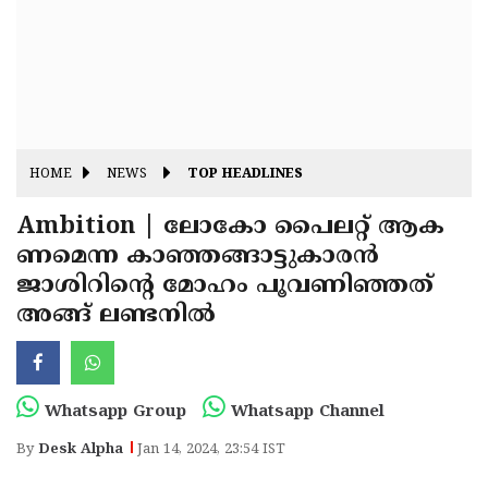
Fitr
May
Day
Eid
Al
Independence
Ad'ha
Day
Onam
HOME
NEWS
TOP HEADLINES
J&K
State
Ambition | ലോകോ പൈലറ്റ് ആക
Haryana
ണമെന്ന കാഞ്ഞങ്ങാട്ടുകാരന്‍
Assembly
State
Diwali
ജാശിറിന്റെ മോഹം പൂവണിഞ്ഞത്
Elections
Assembly
Christmas
അങ്ങ് ലണ്ടനിൽ
Elections
New-
Year
Republic
Whatsapp Group
Whatsapp Channel
Day
Budget
By
Desk Alpha
Jan 14, 2024, 23:54 IST
Delhi