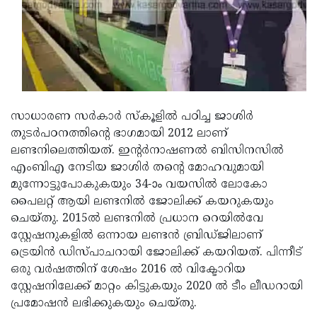
Updates
Assembly
Kerala
Polls
Local
Look
Body
Back
Election
2025
സാധാരണ സർകാർ സ്‌കൂളിൽ പഠിച്ച ജാശിർ
തുടർപഠനത്തിന്റെ ഭാഗമായി 2012 ലാണ്
ലണ്ടനിലെത്തിയത്. ഇന്റര്‍നാഷണല്‍ ബിസിനസില്‍
എംബിഎ നേടിയ ജാശിര്‍ തന്റെ മോഹവുമായി
മുന്നോട്ടുപോകുകയും 34-ാം വയസില്‍ ലോകോ
പൈലറ്റ് ആയി ലണ്ടനില്‍ ജോലിക്ക് കയറുകയും
ചെയ്തു. 2015ല്‍ ലണ്ടനില്‍ പ്രധാന റെയില്‍വേ
സ്റ്റേഷനുകളില്‍ ഒന്നായ ലണ്ടന്‍ ബ്രിഡ്ജിലാണ്
ട്രെയിൻ ഡിസ്പാചറായി ജോലിക്ക് കയറിയത്. പിന്നീട്
ഒരു വർഷത്തിന് ശേഷം 2016 ൽ വിക്ടോറിയ
സ്റ്റേഷനിലേക്ക് മാറ്റം കിട്ടുകയും 2020 ൽ ടീം ലീഡറായി
പ്രമോഷൻ ലഭിക്കുകയും ചെയ്തു.