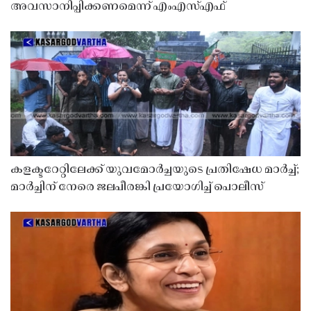
അവസാനിപ്പിക്കണമെന്ന് എംഎസ്എഫ്
കളക്ടറേറ്റിലേക്ക് യുവമോർച്ചയുടെ പ്രതിഷേധ മാർച്ച്;
മാർച്ചിന് നേരെ ജലപീരങ്കി പ്രയോഗിച്ച് പൊലീസ്