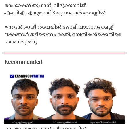
ഓപ്പറേഷൻ തൂഫാൻ; വിദ്യാനഗറിൽ
എംഡിഎംഎയുമായി 3 യുവാക്കൾ അറസ്റ്റിൽ
ഇന്ത്യൻ റെയിൽവേയിൽ ജോലി വാഗ്ദാനം ചെയ്ത്
ലക്ഷങ്ങൾ തട്ടിയെന്ന പരാതി; ദമ്പതികൾക്കെതിരെ
കേസെടുത്തു
Recommended