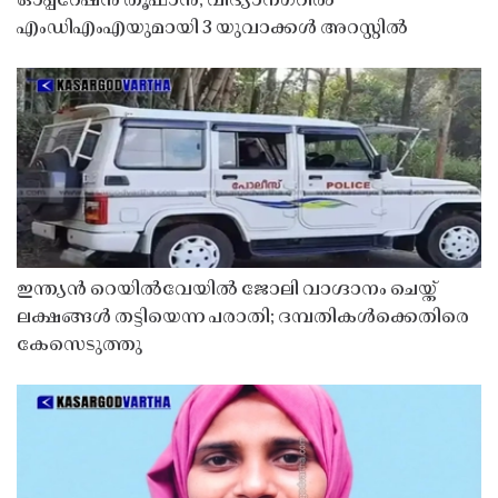
ഓപ്പറേഷൻ തൂഫാൻ; വിദ്യാനഗറിൽ
എംഡിഎംഎയുമായി 3 യുവാക്കൾ അറസ്റ്റിൽ
ഇന്ത്യൻ റെയിൽവേയിൽ ജോലി വാഗ്ദാനം ചെയ്ത്
ലക്ഷങ്ങൾ തട്ടിയെന്ന പരാതി; ദമ്പതികൾക്കെതിരെ
കേസെടുത്തു