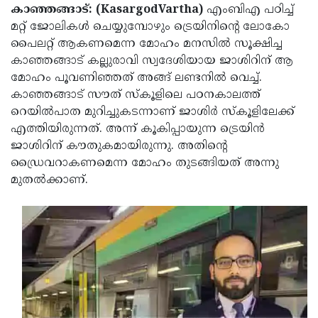
Election
Maha
കാഞ്ഞങ്ങാട്: (KasargodVartha)
എംബിഎ പഠിച്ച്
മറ്റ് ജോലികള്‍ ചെയ്യുമ്പോഴും ട്രെയിനിന്റെ ലോകോ
Shivarathri
International
പൈലറ്റ് ആകണമെന്ന മോഹം മനസില്‍ സൂക്ഷിച്ച
Women's
Anti-
കാഞ്ഞങ്ങാട് കല്ലുരാവി സ്വദേശിയായ ജാശിറിന് ആ
മോഹം പൂവണിഞ്ഞത് അങ്ങ് ലണ്ടനില്‍ വെച്ച്.
Day
Drug
Attukal
കാഞ്ഞങ്ങാട് സൗത് സ്‌കൂളിലെ പഠനകാലത്ത്
Campaign
Pongala
Holi
റെയില്‍പാത മുറിച്ചുകടന്നാണ് ജാശിര്‍ സ്‌കൂളിലേക്ക്
എത്തിയിരുന്നത്. അന്ന് കൂകിപ്പായുന്ന ട്രെയിന്‍
2025
2025
IPL
ജാശിറിന് കൗതുകമായിരുന്നു. അതിന്റെ
2025
Eid
ഡ്രൈവറാകണമെന്ന മോഹം തുടങ്ങിയത് അന്നു
മുതല്‍ക്കാണ്.
Al-
Waqf
Fitr
Bill
Vishu
2025
Controversy
Festival
Good
2025
Friday
Easter
Observance
Sunday
By-
2025
2025
Election
Bihar