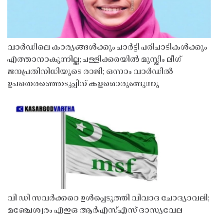
വാർഡിലെ കാര്യങ്ങൾക്കും പാർട്ടി പരിപാടികൾക്കും
എത്താനാകുന്നില്ല; പള്ളിക്കരയിൽ മുസ്ലിം ലീഗ്
ജനപ്രതിനിധിയുടെ രാജി; ഒന്നാം വാർഡിൽ
ഉപതെരഞ്ഞെടുപ്പിന് കളമൊരുങ്ങുന്നു
വി ഡി സവർക്കറെ ഉൾപ്പെടുത്തി വിവാദ ചോദ്യാവലി;
മഞ്ചേശ്വരം എഇഒ ആർഎസ്എസ് ദാസ്യവേല