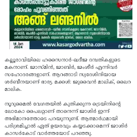
കല്ലൂരാവിയിലെ ഹസൈനാര്‍-ഖദീജ ദമ്പതികളുടെ
മകനാണ്. ജാസ്മിന്‍, ജാബിര്‍, ജംശീർ എന്നിവര്‍
സഹോദരങ്ങളാണ്. ആറങ്ങാടി സ്വദേശിനിയായ
ശർബീനയാണ് ഭാര്യ. മക്കൾ: ജുവൈൻ മാലിക്, ലൈറ
മാലിക.
നൂറുമൈല്‍ വേഗതയില്‍ കുതിക്കുന്ന ട്രെയിനിന്റെ
ലോകോ പൈലറ്റാണ് താനെന്ന് ജാശിര്‍ ഇന്ന്
അഭിമാനത്തോടെ പറയുന്നുണ്ട്. ആത്മാര്‍ഥമായി
പരിശ്രമിച്ചാല്‍ ഏത് ഉയരവും കയ്യടക്കാമെന്ന് ജാശിര്‍
കാസർകോട് വാർത്തയോട് പറഞ്ഞു.