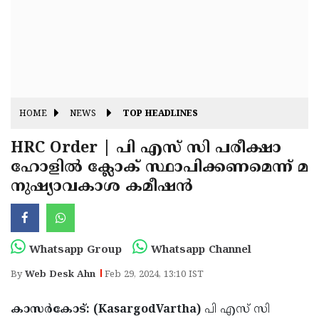
Fitr
May
Day
Eid
Al
Independence
Ad'ha
Day
Onam
HOME
NEWS
TOP HEADLINES
J&K
State
HRC Order | പി എസ് സി പരീക്ഷാ
Haryana
ഹോളിൽ ക്ലോക് സ്ഥാപിക്കണമെന്ന് മ
Assembly
State
Diwali
നുഷ്യാവകാശ കമീഷൻ
Elections
Assembly
Christmas
Elections
New-
Year
Republic
Whatsapp Group
Whatsapp Channel
Day
Budget
By
Web Desk Ahn
Feb 29, 2024, 13:10 IST
Delhi
കാസർകോട്: (KasargodVartha)
പി എസ് സി