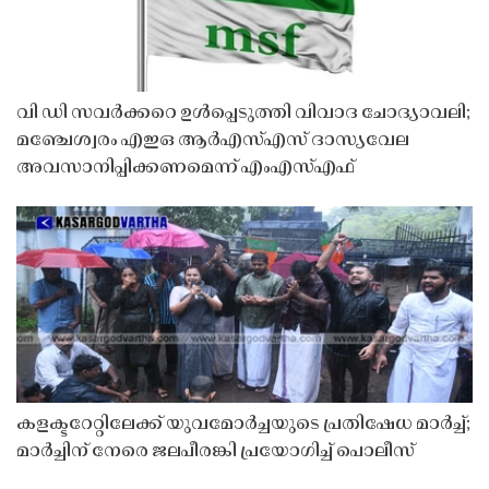
വി ഡി സവർക്കറെ ഉൾപ്പെടുത്തി വിവാദ ചോദ്യാവലി;
മഞ്ചേശ്വരം എഇഒ ആർഎസ്എസ് ദാസ്യവേല
അവസാനിപ്പിക്കണമെന്ന് എംഎസ്എഫ്
കളക്ടറേറ്റിലേക്ക് യുവമോർച്ചയുടെ പ്രതിഷേധ മാർച്ച്;
മാർച്ചിന് നേരെ ജലപീരങ്കി പ്രയോഗിച്ച് പൊലീസ്