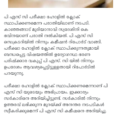
Updates
Assembly
Kerala
Polls
Local
Look
പി എസ് സി പരീക്ഷാ ഹോളിൽ ക്ലോക്
സ്ഥാപിക്കണമെന്ന പരാതിയിലാണ് നടപടി.
Body
Back
കാഞ്ഞങ്ങാട് മുരിയാനാവി സ്വദേശിനി കെ
Election
2025
ഭവിനയാണ് പരാതി നൽകിയത്. പി എസ് സി
സെക്രടറിയിൽ നിന്നും കമീഷൻ റിപോർട് വാങ്ങി.
പരീക്ഷാ ഹോളിൽ ക്ലോക് സ്ഥാപിക്കുന്നതുമായി
ബന്ധപ്പെട്ട വിഷയത്തിൽ ഉദ്യോഗസ്ഥ ഭരണ
പരിഷ്ക്കാര വകുപ്പ് പി എസ്. സി യിൽ നിന്നും
ഉപദേശം ആവശ്യപ്പെട്ടിട്ടുള്ളതായി റിപോർടിൽ
പറയുന്നു.
പരീക്ഷാ ഹോളിൽ ക്ലോക് സ്ഥാപിക്കണമെന്നാണ് പി
എസ് സി യുടെയും അഭിപ്രായം. ഇക്കാര്യം
സർകാരിനെ അറിയിച്ചിട്ടുണ്ട്. സർകാരിൽ നിന്നും
ഉത്തരവ് ലഭിക്കുന്ന മുറയ്ക്ക് അനന്തര നടപടികൾ
സ്വീകരിക്കുമെന്ന് പി എസ് സി കമീഷനെ അറിയിച്ചു.