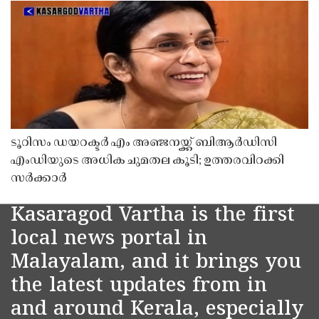
ടൂറിസം ഡയറക്ടർ എം അഞ്ജനയ്ക്ക് ബിആർഡിസി
എംഡിയുടെ അധിക ചുമതല കൂടി; ഉത്തരവിറക്കി
സർക്കാർ
Kasaragod Vartha is the first
local news portal in
Malayalam, and it brings you
the latest updates from in
and around Kerala, especially