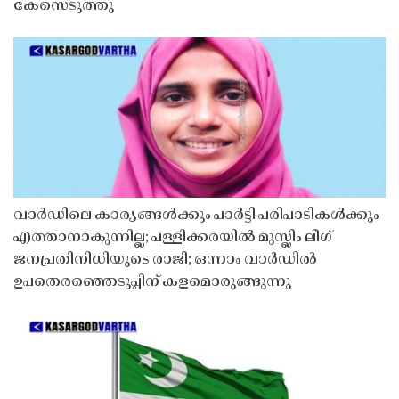
കേസെടുത്തു
വാർഡിലെ കാര്യങ്ങൾക്കും പാർട്ടി പരിപാടികൾക്കും
എത്താനാകുന്നില്ല; പള്ളിക്കരയിൽ മുസ്ലിം ലീഗ്
ജനപ്രതിനിധിയുടെ രാജി; ഒന്നാം വാർഡിൽ
ഉപതെരഞ്ഞെടുപ്പിന് കളമൊരുങ്ങുന്നു