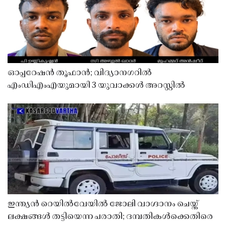
ഓപ്പറേഷൻ തൂഫാൻ; വിദ്യാനഗറിൽ
എംഡിഎംഎയുമായി 3 യുവാക്കൾ അറസ്റ്റിൽ
ഇന്ത്യൻ റെയിൽവേയിൽ ജോലി വാഗ്ദാനം ചെയ്ത്
ലക്ഷങ്ങൾ തട്ടിയെന്ന പരാതി; ദമ്പതികൾക്കെതിരെ