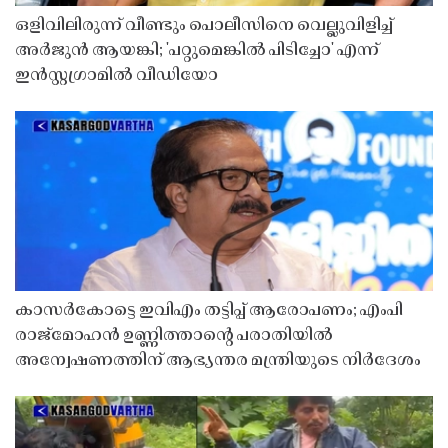
ഒളിവിലിരുന്ന് വീണ്ടും പൊലീസിനെ വെല്ലുവിളിച്ച്
അർജുൻ ആയങ്കി; 'പറ്റുമെങ്കിൽ പിടിച്ചോ' എന്ന്
ഇൻസ്റ്റഗ്രാമിൽ വീഡിയോ
കാസർകോട്ടെ ഇവിഎം തട്ടിപ്പ് ആരോപണം; എംപി
രാജ്‌മോഹൻ ഉണ്ണിത്താന്റെ പരാതിയിൽ
അന്വേഷണത്തിന് ആഭ്യന്തര മന്ത്രിയുടെ നിർദേശം