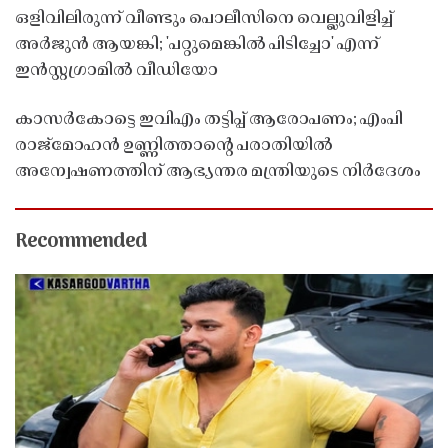
ഒളിവിലിരുന്ന് വീണ്ടും പൊലീസിനെ വെല്ലുവിളിച്ച്
അർജുൻ ആയങ്കി; 'പറ്റുമെങ്കിൽ പിടിച്ചോ' എന്ന്
ഇൻസ്റ്റഗ്രാമിൽ വീഡിയോ
കാസർകോട്ടെ ഇവിഎം തട്ടിപ്പ് ആരോപണം; എംപി
രാജ്‌മോഹൻ ഉണ്ണിത്താന്റെ പരാതിയിൽ
അന്വേഷണത്തിന് ആഭ്യന്തര മന്ത്രിയുടെ നിർദേശം
Recommended