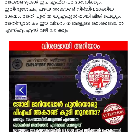
അകൗണ്ടുകൾ ഇപിഎഫ്ഒ പരിശോധിക്കും.
ഇതിനുശേഷം, പഴയ അകൗണ്ട് നിർജീവമാക്കിയ
ശേഷം, അത് പുതിയ യുഎഎൻ-മായി ലിങ്ക് ചെയ്യും.
അതിനുശേഷം ഈ വിവരം നിങ്ങളുടെ മൊബൈലിൽ
എസ്എംഎസ് വഴി ലഭിക്കും.