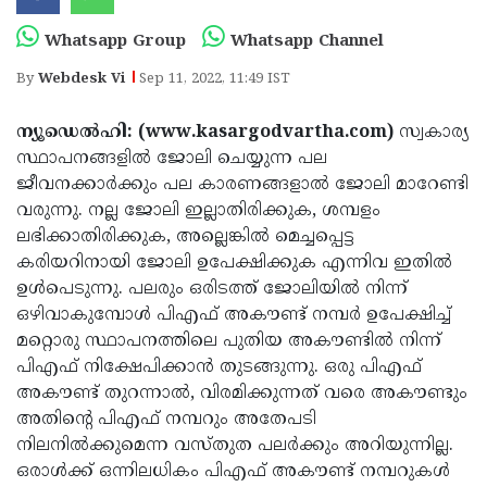
Election
Maha
Whatsapp Group
Whatsapp Channel
Shivarathri
International
By
Webdesk Vi
Sep 11, 2022, 11:49 IST
Women's
Anti-
Day
Drug
Attukal
ന്യൂഡെൽഹി: (www.kasargodvartha.com)
സ്വകാര്യ
സ്ഥാപനങ്ങളിൽ ജോലി ചെയ്യുന്ന പല
Campaign
Pongala
Holi
ജീവനക്കാർക്കും പല കാരണങ്ങളാൽ ജോലി മാറേണ്ടി
2025
2025
IPL
വരുന്നു. നല്ല ജോലി ഇല്ലാതിരിക്കുക, ശമ്പളം
ലഭിക്കാതിരിക്കുക, അല്ലെങ്കിൽ മെച്ചപ്പെട്ട
2025
Eid
കരിയറിനായി ജോലി ഉപേക്ഷിക്കുക എന്നിവ ഇതിൽ
Al-
Waqf
ഉൾപെടുന്നു. പലരും ഒരിടത്ത് ജോലിയിൽ നിന്ന്
ഒഴിവാകുമ്പോൾ പിഎഫ് അകൗണ്ട് നമ്പർ ഉപേക്ഷിച്ച്
Fitr
Bill
Vishu
മറ്റൊരു സ്ഥാപനത്തിലെ പുതിയ അകൗണ്ടിൽ നിന്ന്
2025
Controversy
Festival
Good
പിഎഫ് നിക്ഷേപിക്കാൻ തുടങ്ങുന്നു. ഒരു പിഎഫ്
അകൗണ്ട് തുറന്നാൽ, വിരമിക്കുന്നത് വരെ അകൗണ്ടും
2025
Friday
Easter
അതിന്റെ പിഎഫ് നമ്പറും അതേപടി
Observance
Sunday
By-
നിലനിൽക്കുമെന്ന വസ്തുത പലർക്കും അറിയുന്നില്ല.
ഒരാൾക്ക് ഒന്നിലധികം പിഎഫ് അകൗണ്ട് നമ്പറുകൾ
2025
2025
Election
Bihar