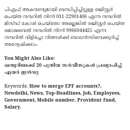
പിഎഫ് അകൗണ്ടുമായി ബന്ധിപ്പിച്ചിട്ടുള്ള രജിസ്റ്റർ
ചെയ്ത നമ്പറിൽ നിന്ന് 011-22901406 എന്ന നമ്പറിൽ
മിസ്ഡ് കോൾ ചെയ്തോ അല്ലെങ്കിൽ രജിസ്റ്റർ ചെയ്ത
മൊബൈൽ നമ്പറിൽ നിന്ന് 9966044425 എന്ന
നമ്പറിൽ വിളിച്ചോ നിങ്ങൾക്ക് ബാലൻസിനെക്കുറിച്ച്
അന്വേഷിക്കാം.
You Might Also Like:
ഖത്വറിലേക്ക് 20 പുതിയ സര്‍വീസുകള്‍ പ്രഖ്യാപിച്ച്
എയര്‍ ഇന്‍ഡ്യ
Keywords:
How to merge EPF accounts?,
Newdelhi, News, Top-Headlines, Job, Employees,
Government, Mobile number, Provident fund,
Salary.
< !- START disable copy paste -->