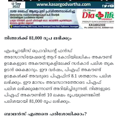
നിങ്ങൾക്ക് 81,000 രൂപ ലഭിക്കും
എംപ്ലോയീസ് പ്രൊവിഡന്റ് ഫൻഡ്
അസോസിയേഷന്റെ ആറ് കോടിയിലധികം അകൗണ്ട്
ഉടമകളുടെ അകൗണ്ടുകളിലേക്ക് സർകാർ പലിശ തുക
ഉടൻ കൈമാറും. ഈ വർഷം, പിഎഫ് അകൗണ്ട്
ഉടമകൾക്ക് അവരുടെ പിഎഫിന് 8.1 ശതമാനം പലിശ
ലഭിക്കും. ഈ മാസം അവസാനത്തോടെ പിഎഫ്
പലിശ ലഭിക്കുമെന്നാണ് അറിയിച്ചിരുന്നത്. നിങ്ങളുടെ
പിഎഫ് അകൗണ്ടിൽ 10 ലക്ഷം രൂപയുണ്ടെങ്കിൽ
പലിശയായി 81,000 രൂപ ലഭിക്കും.
ബാലൻസ് എങ്ങനെ പരിശോധിക്കാം?