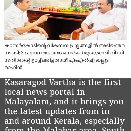
കാസർകോടിൻ്റെ വികസന പ്രശ്നങ്ങളിൽ അടിയന്തര
നടപടി; 3 പ്രധാന ആവശ്യങ്ങൾക്ക് മുഖ്യമന്ത്രി വി ഡി
സതീശൻ്റെ ഉറപ്പ് ലഭിച്ചതായി എംഎൽഎ കല്ലട്ര
മാഹിൻ
Kasaragod Vartha is the first
local news portal in
Malayalam, and it brings you
the latest updates from in
and around Kerala, especially