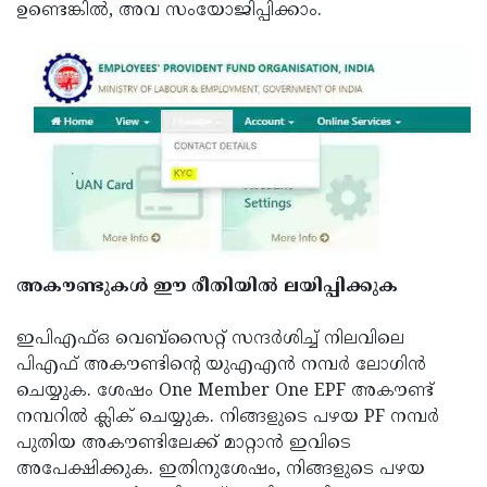
ഉണ്ടെങ്കിൽ, അവ സംയോജിപ്പിക്കാം.
Updates
Assembly
Kerala
Polls
Local
Look
Body
Back
Election
2025
അകൗണ്ടുകൾ ഈ രീതിയിൽ ലയിപ്പിക്കുക
ഇപിഎഫ്ഒ വെബ്‌സൈറ്റ് സന്ദർശിച്ച് നിലവിലെ
പിഎഫ് അകൗണ്ടിന്റെ യുഎഎൻ നമ്പർ ലോഗിൻ
ചെയ്യുക. ശേഷം One Member One EPF അകൗണ്ട്
നമ്പറിൽ ക്ലിക് ചെയ്യുക. നിങ്ങളുടെ പഴയ PF നമ്പർ
പുതിയ അകൗണ്ടിലേക്ക് മാറ്റാൻ ഇവിടെ
അപേക്ഷിക്കുക. ഇതിനുശേഷം, നിങ്ങളുടെ പഴയ