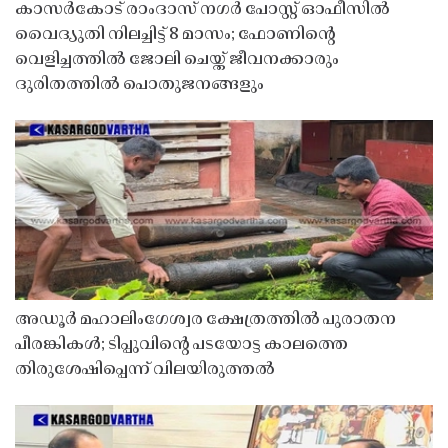
കാസർകോട് രാംദാസ് നഗർ പോസ്റ്റ് ഓഫീസിൽ
വൈദ്യുതി നിലച്ചിട്ട് 8 മാസം; ഫോണിൻ്റെ
വെളിച്ചത്തിൽ ജോലി ചെയ്ത് ജീവനക്കാരും
ദുരിതത്തിൽ പൊതുജനങ്ങളും
അഡൂർ മഹാലിംഗേശ്വര ക്ഷേത്രത്തിൽ പുരാതന
പീരങ്കികൾ; ടിപ്പുവിൻ്റെ പടയോട്ട കാലത്തെ
തിരുശേഷിപ്പെന്ന് വിലയിരുത്തൽ