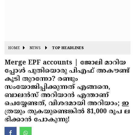
Fitr
May
Day
Eid
Al
Independence
Ad'ha
Day
Onam
HOME
NEWS
TOP HEADLINES
J&K
State
Merge EPF accounts | ജോലി മാറിയ
Haryana
പ്പോൾ പുതിയൊരു പിഎഫ് അകൗണ്ട്
Assembly
State
Diwali
കൂടി തുറന്നോ? രണ്ടും
Elections
Assembly
Christmas
സംയോജിപ്പിക്കുന്നത് എങ്ങനെ,
Elections
ബാലൻസ് അറിയാൻ എന്താണ്
New-
ചെയ്യേണ്ടത്, വിശദമായി അറിയാം; ഇ
Year
Republic
ത്രയും തുകയുണ്ടെങ്കിൽ 81,000 രൂപ ല
Day
Budget
ഭിക്കാൻ പോകുന്നു!
Delhi