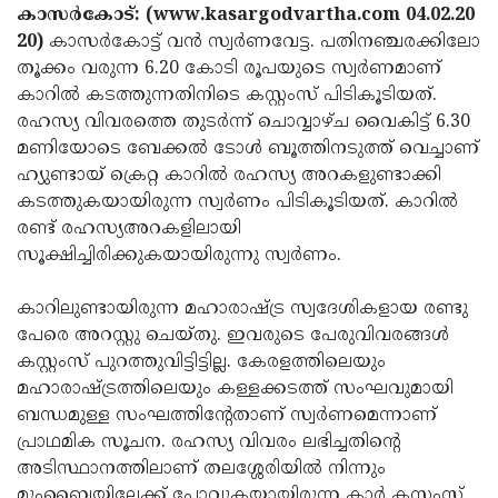
Election
Maha
കാസര്‍കോട്: (www.kasargodvartha.com 04.02.20
20)
കാസര്‍കോട്ട് വന്‍ സ്വര്‍ണവേട്ട. പതിനഞ്ചരക്കിലോ
Shivarathri
International
തൂക്കം വരുന്ന 6.20 കോടി രൂപയുടെ സ്വര്‍ണമാണ്
Women's
Anti-
കാറില്‍ കടത്തുന്നതിനിടെ കസ്റ്റംസ് പിടികൂടിയത്.
രഹസ്യ വിവരത്തെ തുടര്‍ന്ന് ചൊവ്വാഴ്ച വൈകിട്ട് 6.30
Day
Drug
Attukal
മണിയോടെ ബേക്കല്‍ ടോൾ ബൂത്തിനടുത്ത് വെച്ചാണ്
Campaign
Pongala
Holi
ഹ്യുണ്ടായ് ക്രെറ്റ കാറില്‍ രഹസ്യ അറകളുണ്ടാക്കി
കടത്തുകയായിരുന്ന സ്വര്‍ണം പിടികൂടിയത്. കാറില്‍
2025
2025
IPL
രണ്ട് രഹസ്യഅറകളിലായി
2025
Eid
സൂക്ഷിച്ചിരിക്കുകയായിരുന്നു സ്വര്‍ണം.
Al-
Waqf
കാറിലുണ്ടായിരുന്ന മഹാരാഷ്ട്ര സ്വദേശികളായ രണ്ടു
Fitr
Bill
Vishu
പേരെ അറസ്റ്റു ചെയ്തു. ഇവരുടെ പേരുവിവരങ്ങള്‍
കസ്റ്റംസ് പുറത്തുവിട്ടിട്ടില്ല. കേരളത്തിലെയും
2025
Controversy
Festival
Good
മഹാരാഷ്ട്രത്തിലെയും കള്ളക്കടത്ത് സംഘവുമായി
2025
Friday
Easter
ബന്ധമുള്ള സംഘത്തിന്റേതാണ് സ്വര്‍ണമെന്നാണ്
പ്രാഥമിക സൂചന. രഹസ്യ വിവരം ലഭിച്ചതിന്റെ
Observance
Sunday
By-
അടിസ്ഥാനത്തിലാണ് തലശ്ശേരിയില്‍ നിന്നും
2025
2025
Election
Bihar
മുംബൈയിലേക്ക് പോവുകയായിരുന്ന കാര്‍ കസ്റ്റംസ്