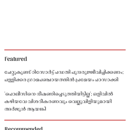
Featured
ചേറ്റുകുണ്ട് റിസോർട്ട് പദ്ധതി പുനരുജ്ജീവിപ്പിക്കണം;
പള്ളിക്കര ഗ്രാമപഞ്ചായത്തിൽ പ്രമേയം പാസാക്കി
'പൊലീസിനെ ഭീഷണിപ്പെടുത്തിയിട്ടില്ല'; ഒളിവിൽ
കഴിയവേ വിശദീകരണവും വെല്ലുവിളിയുമായി
അർജുൻ ആയങ്കി
Recommended