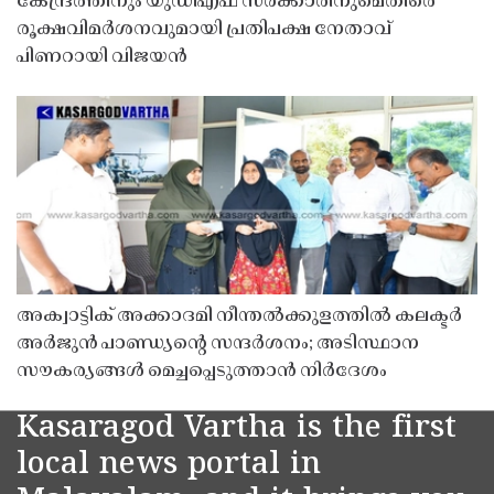
കേന്ദ്രത്തിനും യുഡിഎഫ് സർക്കാരിനുമെതിരെ
രൂക്ഷവിമർശനവുമായി പ്രതിപക്ഷ നേതാവ്
പിണറായി വിജയൻ
അക്വാട്ടിക് അക്കാദമി നീന്തൽക്കുളത്തിൽ കലക്ടർ
അർജുൻ പാണ്ഡ്യൻ്റെ സന്ദർശനം; അടിസ്ഥാന
സൗകര്യങ്ങൾ മെച്ചപ്പെടുത്താൻ നിർദേശം
Kasaragod Vartha is the first
local news portal in