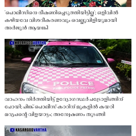
'പൊലീസിനെ ഭീഷണിപ്പെടുത്തിയിട്ടില്ല'; ഒളിവിൽ
കഴിയവേ വിശദീകരണവും വെല്ലുവിളിയുമായി
അർജുൻ ആയങ്കി
വാഹനം നിർത്തിയിട്ട് ഉദ്യോഗസ്ഥർ പട്രോളിങ്ങിന്
പോയി; പിങ്ക് പൊലീസ് കാറിന് മുകളിൽ കയറി
മദ്യപൻ്റെ വിളയാട്ടം; അന്വേഷണം തുടങ്ങി