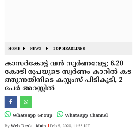
Fitr
May
Day
Eid
Al
Independence
Ad'ha
Day
Onam
HOME
NEWS
TOP HEADLINES
J&K
State
കാസര്‍കോട്ട് വന്‍ സ്വര്‍ണവേട്ട; 6.20
Haryana
കോടി രൂപയുടെ സ്വര്‍ണം കാറില്‍ കട
Assembly
State
Diwali
ത്തുന്നതിനിടെ കസ്റ്റംസ് പിടികൂടി, 2
Elections
Assembly
Christmas
പേര്‍ അറസ്റ്റില്‍
Elections
New-
Year
Republic
Whatsapp Group
Whatsapp Channel
Day
Budget
By
Web Desk - Main
Feb 5, 2020, 11:55 IST
Delhi