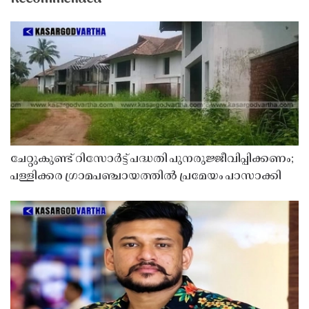
ചേറ്റുകുണ്ട് റിസോർട്ട് പദ്ധതി പുനരുജ്ജീവിപ്പിക്കണം;
പള്ളിക്കര ഗ്രാമപഞ്ചായത്തിൽ പ്രമേയം പാസാക്കി