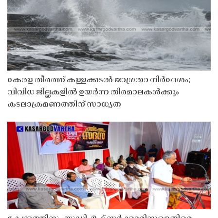
കേരള തീരത്ത് കള്ളക്കടൽ ജാഗ്രതാ നിർദേശം;
വിവിധ ജില്ലകളിൽ ഉയർന്ന തിരമാലകൾക്കും
കടലാക്രമണത്തിന് സാധ്യത