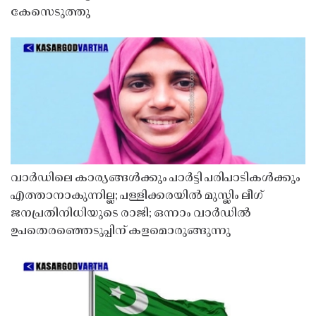
കേസെടുത്തു
വാർഡിലെ കാര്യങ്ങൾക്കും പാർട്ടി പരിപാടികൾക്കും
എത്താനാകുന്നില്ല; പള്ളിക്കരയിൽ മുസ്ലിം ലീഗ്
ജനപ്രതിനിധിയുടെ രാജി; ഒന്നാം വാർഡിൽ
ഉപതെരഞ്ഞെടുപ്പിന് കളമൊരുങ്ങുന്നു