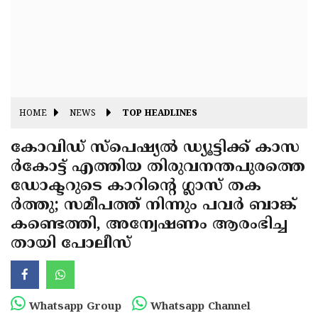
Fitr
May
Day
Eid
Al
Independence
Ad'ha
Day
Onam
HOME
NEWS
TOP HEADLINES
J&K
State
കോവിഡ് സ്‌പെഷ്യല്‍ ഡ്യൂട്ടിക്ക് കാസ
Haryana
ര്‍കോട്ട് എത്തിയ തിരുവനന്തപുരത്തെ
Assembly
State
Diwali
ഡോക്ടറുടെ കാറിന്റെ ഗ്ലാസ് തക
Elections
Assembly
Christmas
ര്‍ത്തു; സമീപത്ത് നിന്നും പവര്‍ ബാങ്ക്
Elections
കണ്ടെത്തി, അന്വേഷണം ആരംഭിച്ച
New-
തായി പോലീസ്
Year
Republic
Day
Budget
Delhi
Whatsapp Group
Whatsapp Channel