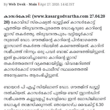
Election
Maha
By
Web Desk - Main
Apr 27, 2020, 14:42 IST
Shivarathri
International
കാസര്‍കോട്: (www.kasargodvartha.com 27.04.20
Women's
Anti-
20)
കോവിഡ് സ്പെഷ്യല്‍ ഡ്യൂട്ടിക്ക് കാസര്‍കോട്ട്
Day
Drug
എത്തിയ തിരുവനന്തപുരത്തെ ഡോക്ടറുടെ കാറിന്റെ
Attukal
ഗ്ലാസ് തകര്‍ത്തു. തിരുവനന്തപുരം വട്ടിയൂര്‍കാവ്
Campaign
Pongala
Holi
സ്വദേശി ഡോ. ഗൗതമിന്റെ കാറിന്റെ പിന്‍ഭാഗത്തെ
2025
2025
ഗ്ലാസാണ് തകര്‍ത്ത നിലയില്‍ കണ്ടെത്തിയത്. കാറിന്
IPL
സമീപത്ത് നിന്നും ഒരു പവര്‍ ബാങ്ക് കണ്ടെത്തിയിട്ടുണ്ട്.
2025
Eid
ഇത് ഉപയോഗിച്ചാണോ കാറിന്റെ ഗ്ലാസ്
Al-
തകര്‍ത്തതെന്ന് വ്യക്തമായിട്ടില്ല. വിവരമറിഞ്ഞ്
Waqf
കാസര്‍കോട് ടൗണ്‍ പോലീസ് സ്ഥലത്തെത്തി
Fitr
Bill
Vishu
അന്വേഷണം ആരംഭിച്ചിട്ടുണ്ട്.
2025
Controversy
Festival
Good
ബായാര്‍ പി എച്ച് സിയിലാണ് ഡോ. ഗൗതമിന് ഡ്യൂട്ടി
2025
Friday
Easter
നല്‍കിയത്. കാസര്‍കോട് പുതിയ ബസ് സ്റ്റാന്‍ഡിന്
Observance
Sunday
സമീപത്തെ കല്ലുവളപ്പ് ഹോളിഡെ ഇന്‍ ലോഡ്ജിലാണ്
By-
ഡോക്ടര്‍ താമസിക്കുന്നത്. ഞായറാഴ്ച വൈകിട്ട് 6.30
2025
2025
Election
Bihar