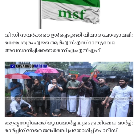
വി ഡി സവർക്കറെ ഉൾപ്പെടുത്തി വിവാദ ചോദ്യാവലി;
മഞ്ചേശ്വരം എഇഒ ആർഎസ്എസ് ദാസ്യവേല
അവസാനിപ്പിക്കണമെന്ന് എംഎസ്എഫ്
കളക്ടറേറ്റിലേക്ക് യുവമോർച്ചയുടെ പ്രതിഷേധ മാർച്ച്;
മാർച്ചിന് നേരെ ജലപീരങ്കി പ്രയോഗിച്ച് പൊലീസ്