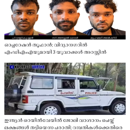
ഓപ്പറേഷൻ തൂഫാൻ; വിദ്യാനഗറിൽ
എംഡിഎംഎയുമായി 3 യുവാക്കൾ അറസ്റ്റിൽ
ഇന്ത്യൻ റെയിൽവേയിൽ ജോലി വാഗ്ദാനം ചെയ്ത്
ലക്ഷങ്ങൾ തട്ടിയെന്ന പരാതി; ദമ്പതികൾക്കെതിരെ