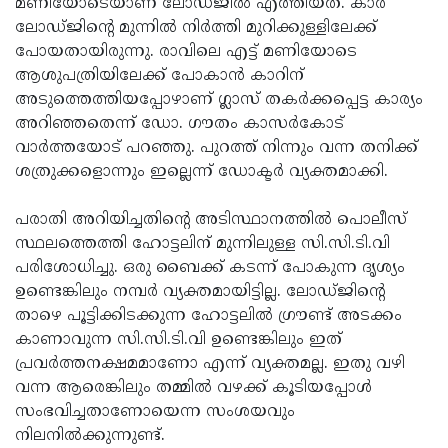
മണിയോടെയാണ് ലോഡ്ജില്‍ എത്തിയത്. കാര്‍
Updates
Assembly
ലോഡ്ജിന്റെ മുന്നില്‍ നിര്‍ത്തി മുറിക്കുള്ളിലേക്ക്
Kerala
പോയതായിരുന്നു. രാവിലെ എട്ട് മണിയോടെ
Polls
Local
Look
ആശുപത്രിയിലേക്ക് പോകാന്‍ കാറിന്
Body
Back
അടുത്തെത്തിയപ്പോഴാണ് ഗ്ലാസ് തകര്‍ക്കപ്പെട്ട കാര്യം
അറിഞ്ഞതെന്ന് ഡോ. ഗൗതം കാസര്‍കോട്
Election
2025
വാര്‍ത്തയോട് പറഞ്ഞു. പുറത്ത് നിന്നും വന്ന തനിക്ക്
ശത്രുക്കളൊന്നും ഇല്ലെന്ന് ഡോക്ടര്‍ വ്യക്തമാക്കി.
പരാതി അറിയിച്ചതിന്റെ അടിസ്ഥാനത്തില്‍ പൊലീസ്
സ്ഥലത്തെത്തി ഹോട്ടലിന് മുന്നിലുള്ള സി.സി.ടി.വി
പരിശോധിച്ചു. ഒരു ബൈക്ക് കടന്ന് പോകുന്ന ദൃശ്യം
ഉണ്ടെങ്കിലും നമ്പര്‍ വ്യക്തമായിട്ടില്ല. ലോഡ്ജിന്റെ
താഴെ പൂട്ടിക്കിടക്കുന്ന ഹോട്ടലില്‍ ഗ്രൗണ്ട് അടക്കം
കാണാവുന്ന സി.സി.ടി.വി ഉണ്ടെങ്കിലും ഇത്
പ്രവര്‍ത്തനക്ഷമമാണോ എന്ന് വ്യക്തമല്ല. ഇതു വഴി
വന്ന ആരെങ്കിലും തമ്മില്‍ വഴക്ക് കൂടിയപ്പോള്‍
സംഭവിച്ചതാണോയെന്ന സംശയവും
നിലനില്‍ക്കുന്നുണ്ട്.