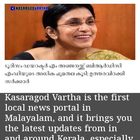
ടൂറിസം ഡയറക്ടർ എം അഞ്ജനയ്ക്ക് ബിആർഡിസി
എംഡിയുടെ അധിക ചുമതല കൂടി; ഉത്തരവിറക്കി
സർക്കാർ
Kasaragod Vartha is the first
local news portal in
Malayalam, and it brings you
the latest updates from in
and around Kerala, especially