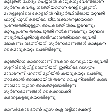
കൂടുതല്‍ ചോദ്യം ചെയ്യലില്‍ കാമുകനു വേണ്ടിയാണ്
Updates
Assembly
Kerala
സ്വര്‍ണം കവര്‍ച്ച നടത്തിയതെന്ന് വെളിപ്പെടുത്തി.
മംഗളൂരുവിലെ കോളജില്‍ വിദ്യാര്‍ത്ഥിനിയായ യുവതി
Polls
Local
Look
ഫാസ്റ്റ് ഫുഡ് കടയിലെ ജീവനക്കാരനുമായാണ്
Body
Back
പ്രണയത്തിലുള്ളത്. അപകടത്തില്‍പെട്ടുവെന്നും
കുറച്ചുപണം തരപ്പെടുത്തി നല്‍കണമെന്നും യുവാവ്
Election
2025
അഭ്യര്‍ത്ഥിച്ചതിന്റെ അടിസ്ഥാനത്തിലാണ് യുവതി
മോഷണം നടത്തിയത്. സ്വര്‍ണാഭരണങ്ങള്‍ കാമുകന്
കൈമാറുകയും ചെയ്തിരുന്നു.
കുഞ്ഞിനെ കാണാനാണ് അകന്ന ബന്ധുവായ യുവതി
സുനിലിന്റെ വീട്ടിലെത്തിയത്. ഇതിനിടെ വസ്ത്രം
മാറാനെന്ന് പറഞ്ഞ് മുറിയില്‍ കയറുകയും ചെയ്തു.
താക്കോല്‍ അലമാരയില്‍ തന്നെ വെച്ച നിലയില്‍ കണ്ട്
അലമാര തുറന്ന് അകത്തുണ്ടായിരുന്ന
സ്വര്‍ണാഭരണങ്ങള്‍ കൈക്കലാക്കി
കടന്നുകളയുകയായിരുന്നു.
കാസര്‍കോട് ടൗണ്‍ എസ് ഐ നളിനാക്ഷന്റെ