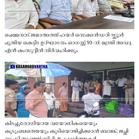
ചെമ്മനാട് ജമാഅത്ത് ഹയർ സെക്കൻഡറി സ്കൂൾ
പുതിയ കെട്ടിട ഉദ്ഘാടനം ഓഗസ്റ്റ് 10-ന്; മന്ത്രി അഡ്വ.
എൻ ഷംസുദ്ദീൻ നിർവഹിക്കും
കിടപ്പുരോഗിയായ വയോധികയെയും
കുടുംബത്തെയും കുടിയൊഴിപ്പിക്കാൻ ബാങ്ക്; ജപ്തി