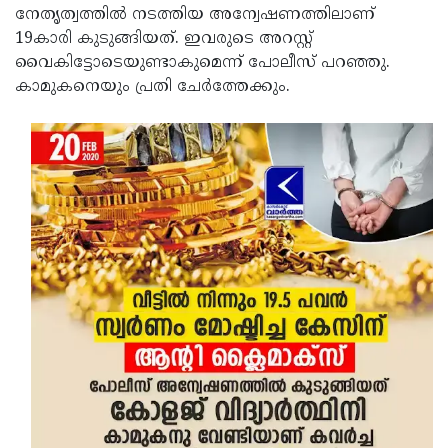
നേതൃത്വത്തില്‍ നടത്തിയ അന്വേഷണത്തിലാണ്
19കാരി കുടുങ്ങിയത്. ഇവരുടെ അറസ്റ്റ്
വൈകിട്ടോടെയുണ്ടാകുമെന്ന് പോലീസ് പറഞ്ഞു.
കാമുകനെയും പ്രതി ചേര്‍ത്തേക്കും.