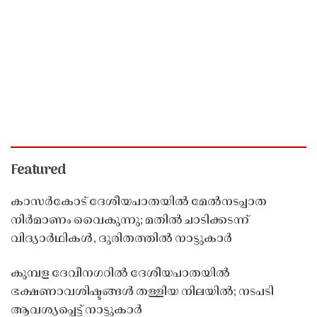
Featured
കാസർകോട് ദേശീയപാതയിൽ മേൽനടപ്പാത
നിർമാണം വൈകുന്നു; മതിൽ ചാടിക്കടന്ന്
വിദ്യാർഥികൾ, ദുരിതത്തിൽ നാട്ടുകാർ
കുമ്പള ദേവീനഗറിൽ ദേശീയപാതയിൽ
ഭക്ഷണാവശിഷ്ടങ്ങൾ തള്ളിയ നിലയിൽ; നടപടി
ആവശ്യപ്പെട്ട് നാട്ടുകാർ