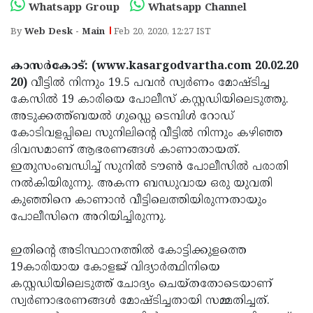
Election
Maha
Whatsapp Group
Whatsapp Channel
Shivarathri
International
By
Web Desk - Main
Feb 20, 2020, 12:27 IST
Women's
Anti-
കാസര്‍കോട്: (www.kasargodvartha.com 20.02.20
Day
Drug
Attukal
20)
വീട്ടില്‍ നിന്നും 19.5 പവന്‍ സ്വര്‍ണം മോഷ്ടിച്ച
കേസില്‍ 19 കാരിയെ പോലീസ് കസ്റ്റഡിയിലെടുത്തു.
Campaign
Pongala
Holi
അടുക്കത്ത്ബയല്‍ ഗുഡ്ഡെ ടെമ്പിള്‍ റോഡ്
2025
2025
IPL
കോടിവളപ്പിലെ സുനിലിന്റെ വീട്ടില്‍ നിന്നും കഴിഞ്ഞ
ദിവസമാണ് ആഭരണങ്ങള്‍ കാണാതായത്.
2025
Eid
ഇതുസംബന്ധിച്ച് സുനില്‍ ടൗണ്‍ പോലീസില്‍ പരാതി
Al-
Waqf
നല്‍കിയിരുന്നു. അകന്ന ബന്ധുവായ ഒരു യുവതി
കുഞ്ഞിനെ കാണാന്‍ വീട്ടിലെത്തിയിരുന്നതായും
Fitr
Bill
Vishu
പോലീസിനെ അറിയിച്ചിരുന്നു.
2025
Controversy
Festival
Good
ഇതിന്റെ അടിസ്ഥാനത്തില്‍ കോട്ടിക്കുളത്തെ
2025
Friday
Easter
19കാരിയായ കോളജ് വിദ്യാര്‍ത്ഥിനിയെ
Observance
Sunday
By-
കസ്റ്റഡിയിലെടുത്ത് ചോദ്യം ചെയ്തതോടെയാണ്
സ്വര്‍ണാഭരണങ്ങള്‍ മോഷ്ടിച്ചതായി സമ്മതിച്ചത്.
2025
2025
Election
Bihar