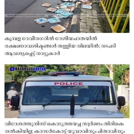
കുമ്പള ദേവീനഗറിൽ ദേശീയപാതയിൽ
ഭക്ഷണാവശിഷ്ടങ്ങൾ തള്ളിയ നിലയിൽ; നടപടി
ആവശ്യപ്പെട്ട് നാട്ടുകാർ
വിദേശത്തുനിന്ന് കൊടുത്തയച്ച സ്വർണം തിരികെ
നൽകിയില്ല; കാസർകോട്ട് യുവാവിനും പിതാവിനും