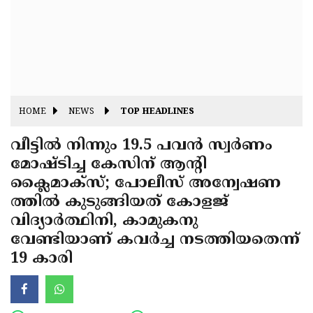
Fitr
May
Day
Eid
Al
Independence
Ad'ha
Day
Onam
HOME
NEWS
TOP HEADLINES
J&K
State
വീട്ടില്‍ നിന്നും 19.5 പവന്‍ സ്വര്‍ണം
Haryana
മോഷ്ടിച്ച കേസിന് ആന്റി
Assembly
State
Diwali
ക്ലൈമാക്‌സ്; പോലീസ് അന്വേഷണ
Elections
Assembly
Christmas
ത്തില്‍ കുടുങ്ങിയത് കോളജ്
Elections
വിദ്യാര്‍ത്ഥിനി, കാമുകനു
New-
വേണ്ടിയാണ് കവര്‍ച്ച നടത്തിയതെന്ന്
Year
Republic
19 കാരി
Day
Budget
Delhi