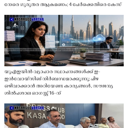
നേരെ ഗുരുതര ആക്രമണം; 4 പേർക്കെതിരെ കേസ്
യുഎഇയിൽ വ്യാപാര സ്ഥാപനങ്ങൾക്ക് ഇ-
ഇൻവോയ്സിങ് നിർബന്ധമാക്കുന്നു; പിഴ
ഒഴിവാക്കാൻ അറിയേണ്ട കാര്യങ്ങൾ, സൗജന്യ
ശിൽപശാല ഓഗസ്റ്റ് 16-ന്