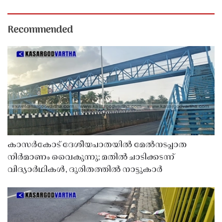
Recommended
കാസർകോട് ദേശീയപാതയിൽ മേൽനടപ്പാത
നിർമാണം വൈകുന്നു; മതിൽ ചാടിക്കടന്ന്
വിദ്യാർഥികൾ, ദുരിതത്തിൽ നാട്ടുകാർ