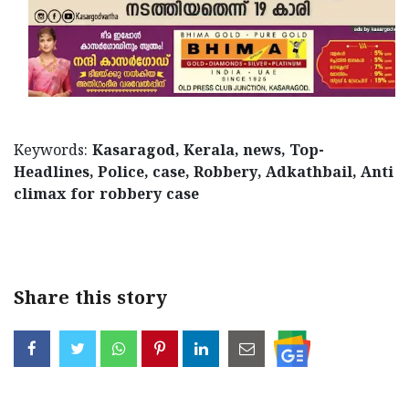
Keywords:
Kasaragod, Kerala, news, Top-
Headlines, Police, case, Robbery, Adkathbail, Anti
climax for robbery case
< !- START disable copy paste -->
Share this story