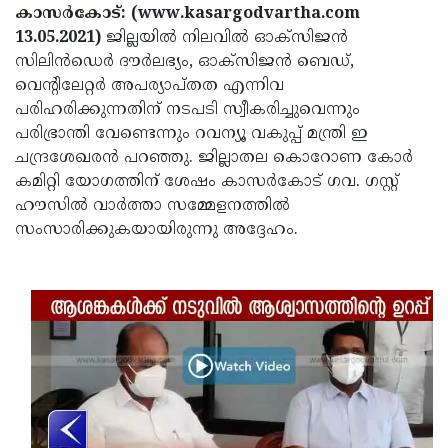
Election
Maha
കാസര്‍കോട്: (www.kasargodvartha.com
13.05.2021)
ജില്ലയില്‍ നിലവില്‍ ഓക്‌സിജന്‍
Shivarathri
International
സിലിൻഡെര്‍ ദൗർലഭ്യം, ഓക്‌സിജന്‍ ബെഡ്,
Women's
Anti-
വെന്റിലേറ്റര്‍ അപര്യാപ്തത എന്നിവ
പരിഹരിക്കുന്നതിന് നടപടി സ്വീകരിച്ചുവെന്നും
Day
Drug
Attukal
പരിഭ്രാന്തി വേണ്ടെന്നും റവന്യൂ വകുപ്പ് മന്ത്രി ഇ
Campaign
Pongala
Holi
ചന്ദ്രശേഖരന്‍ പറഞ്ഞു. ജില്ലാതല കൊറോണ കോര്‍
കമിറ്റി യോഗത്തിന് ശേഷം കാസർകോട് ഗവ. ഗസ്റ്റ്
2025
2025
IPL
ഹൗസിൽ വാര്‍ത്താ സമ്മേളനത്തില്‍
2025
Eid
സംസാരിക്കുകയായിരുന്നു അദ്ദേഹം.
Al-
Waqf
Fitr
Bill
Vishu
2025
Controversy
Festival
Good
2025
Friday
Easter
Observance
Sunday
By-
2025
2025
Election
Bihar