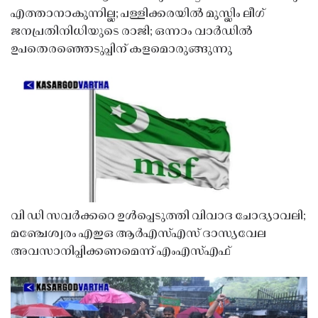
എത്താനാകുന്നില്ല; പള്ളിക്കരയിൽ മുസ്ലിം ലീഗ്
ജനപ്രതിനിധിയുടെ രാജി; ഒന്നാം വാർഡിൽ
ഉപതെരഞ്ഞെടുപ്പിന് കളമൊരുങ്ങുന്നു
വി ഡി സവർക്കറെ ഉൾപ്പെടുത്തി വിവാദ ചോദ്യാവലി;
മഞ്ചേശ്വരം എഇഒ ആർഎസ്എസ് ദാസ്യവേല
അവസാനിപ്പിക്കണമെന്ന് എംഎസ്എഫ്