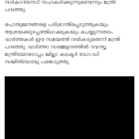
സര്‍കാറിനോട് സഹകരിക്കുന്നുണ്ടെന്നും മന്ത്രി
പറഞ്ഞു.
പൊതുജനങ്ങളെ പരിഭ്രാന്തിപ്പെടുത്തുകയും
ആശയക്കുഴപ്പത്തിലാക്കുകയും ചെയ്യുന്നതരം
വാര്‍ത്തകള്‍ ഈ സമയത്ത് നല്‍കരുതെന്ന് മന്ത്രി
പറഞ്ഞു. വാര്‍ത്താ സമ്മേളനത്തില്‍ റവന്യൂ
മന്ത്രിയോടൊപ്പം ജില്ലാ കലക്ടര്‍ ഡോ.ഡി
സജിത്ബാബു പങ്കെടുത്തു.