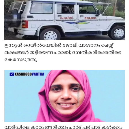
ഇന്ത്യൻ റെയിൽവേയിൽ ജോലി വാഗ്ദാനം ചെയ്ത്
ലക്ഷങ്ങൾ തട്ടിയെന്ന പരാതി; ദമ്പതികൾക്കെതിരെ
കേസെടുത്തു
വാർഡിലെ കാര്യങ്ങൾക്കും പാർട്ടി പരിപാടികൾക്കും