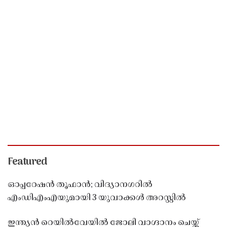
Featured
ഓപ്പറേഷൻ തൂഫാൻ; വിദ്യാനഗറിൽ
എംഡിഎംഎയുമായി 3 യുവാക്കൾ അറസ്റ്റിൽ
ഇന്ത്യൻ റെയിൽവേയിൽ ജോലി വാഗ്ദാനം ചെയ്ത്