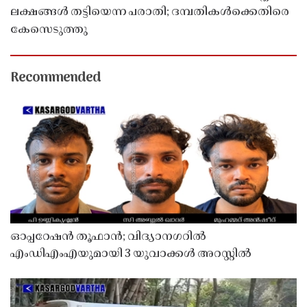
ലക്ഷങ്ങൾ തട്ടിയെന്ന പരാതി; ദമ്പതികൾക്കെതിരെ
കേസെടുത്തു
Recommended
ഓപ്പറേഷൻ തൂഫാൻ; വിദ്യാനഗറിൽ
എംഡിഎംഎയുമായി 3 യുവാക്കൾ അറസ്റ്റിൽ