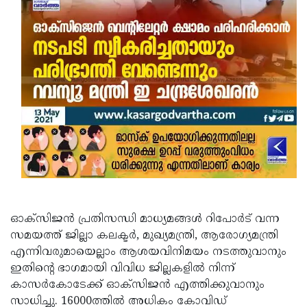
Updates
Assembly
Kerala
Polls
Local
Look
Body
Back
Election
2025
ഓക്‌സിജന്‍ പ്രതിസന്ധി മാധ്യമങ്ങള്‍ റിപോർട് വന്ന
സമയത്ത് ജില്ലാ കലക്ടര്‍, മുഖ്യമന്ത്രി, ആരോഗ്യമന്ത്രി
എന്നിവരുമായെല്ലാം ആശയവിനിമയം നടത്തുവാനും
ഇതിന്റെ ഭാഗമായി വിവിധ ജില്ലകളില്‍ നിന്ന്
കാസര്‍കോടേക്ക് ഓക്‌സിജന്‍ എത്തിക്കുവാനും
സാധിച്ചു. 16000ത്തിൽ അധികം കോവിഡ്