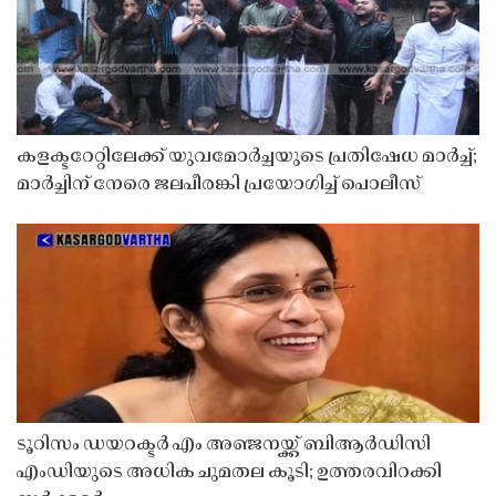
കളക്ടറേറ്റിലേക്ക് യുവമോർച്ചയുടെ പ്രതിഷേധ മാർച്ച്;
മാർച്ചിന് നേരെ ജലപീരങ്കി പ്രയോഗിച്ച് പൊലീസ്
ടൂറിസം ഡയറക്ടർ എം അഞ്ജനയ്ക്ക് ബിആർഡിസി
എംഡിയുടെ അധിക ചുമതല കൂടി; ഉത്തരവിറക്കി