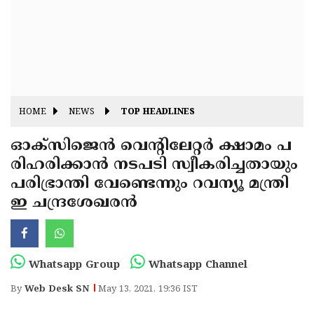
Fitr
May
Day
Eid
Al
Independence
Ad'ha
Day
Onam
HOME
NEWS
TOP HEADLINES
J&K
State
ഓക്‌സിജെന്‍ വെന്റിലേറ്റര്‍ ക്ഷാമം പ
Haryana
രിഹരിക്കാൻ നടപടി സ്വീകരിച്ചതായും
Assembly
State
Diwali
പരിഭ്രാന്തി വേണ്ടെന്നും റവന്യൂ മന്ത്രി
Elections
Assembly
Christmas
ഇ ചന്ദ്രശേഖരൻ
Elections
New-
Year
Republic
Whatsapp Group
Whatsapp Channel
Day
Budget
By
Web Desk SN
May 13, 2021, 19:36 IST
Delhi