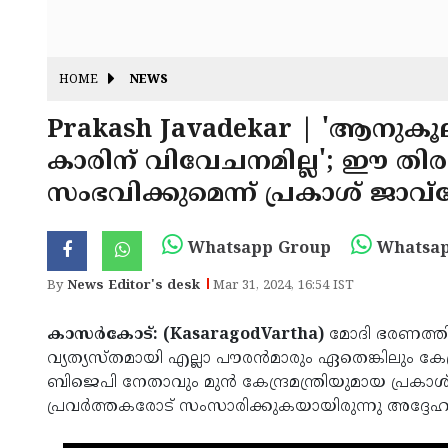
HOME
NEWS
Prakash Javadekar | 'ആനുക
കാരിന് വിവേചനമില്ല'; ഈ തിരഞ
സംഭവിക്കുമെന്ന് പ്രകാശ് ജാവ
Whatsapp Group
Whatsap
By
News Editor's desk
Mar 31, 2024, 16:54 IST
കാസർകോട്: (KasaragodVartha)
മോദി ഭരണത്തി
വ്യത്യസ്തമായി എല്ലാ പൗരൻമാരും ഏതെങ്കിലും കേ
ബിജെപി നേതാവും മുൻ കേന്ദ്രമന്ത്രിയുമായ പ്രകാ
പ്രവർത്തകരോട് സംസാരിക്കുകയായിരുന്നു അദ്ദേഹ