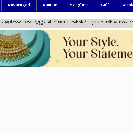
Kasaragod
Kannur
Manglore
Gulf
Keral