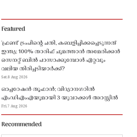
Featured
'ഫ്രണ്ട്' ട്രംപിന്റെ ചതി, കബളിപ്പിക്കപ്പെടുന്നത്
ഇന്ത്യ; 100% താരിഫ് ചുമത്താൻ അമേരിക്കൻ
സെനറ്റ് ബിൽ പാസാക്കുമ്പോൾ ഏറ്റവും
വലിയ തിരിച്ചടിയാർക്ക്?
Sat,8 Aug 2026
ഓപ്പറേഷൻ തൂഫാൻ; വിദ്യാനഗറിൽ
എംഡിഎംഎയുമായി 3 യുവാക്കൾ അറസ്റ്റിൽ
Fri,7 Aug 2026
Recommended