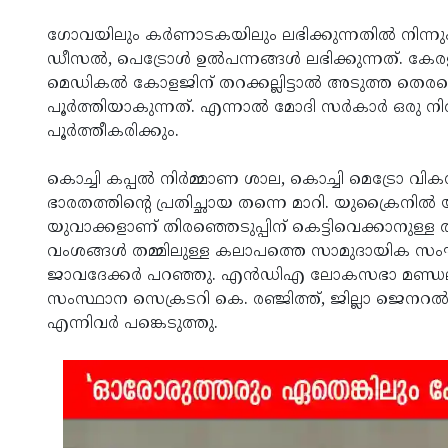
ഗോവയിലും കർണാടകയിലും ലഭിക്കുന്നതിൽ നിന്നും
ഡീസൽ, പെട്രോൾ ഉൽപന്നങ്ങൾ ലഭിക്കുന്നത്. കേരളത
മെഡികൽ കോളജിന് തറക്കല്ലിട്ടാൽ അടുത്ത തെരഞ്
പൂർത്തിയാകുന്നത്. എന്നാൽ മോദി സർകാർ ഒരു 
പൂർത്തീകരിക്കും.
കൊച്ചി കപ്പൽ നിർമ്മാണ ശാല, കൊച്ചി മെട്രോ 
ഭാരതത്തിൻ്റെ പ്രതിച്ഛായ തന്നെ മാറി. യുക്രൈനിൽ
യുവാക്കളാണ് തിരഞ്ഞെടുപ്പിന് കെട്ടിവെക്കാനുള്ള
വംശങ്ങൾ തമ്മിലുള്ള കലാപത്തെ സാമുദായിക സംഘർഷ
ജാവദേക്കർ പറഞ്ഞു. എൻഡിഎ ലോകസഭാ മണ്ഡലം 
സംസ്ഥാന സെക്രടറി കെ. രഞ്ജിത്ത്, ജില്ലാ ജെ
എന്നിവർ പങ്കെടുത്തു.