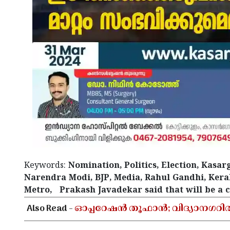
Keywords:
Nomination, Politics, Election, Kasa
Narendra Modi, BJP, Media, Rahul Gandhi, Kerala
Metro, Prakash Javadekar said that will be a ch
Also Read -
ഓപ്പറേഷൻ തൂഫാൻ; വിദ്യാനഗറി