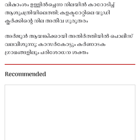
വിഷാംശം ഉള്ളിൽച്ചെന്ന നിലയിൽ കാറോടിച്ച്
ആശുപത്രിയിലെത്തി; കളക്ടറേറ്റിലെ യുഡി
ക്ലർക്കിൻ്റെ നില അതീവ ഗുരുതരം
അർജുൻ ആയങ്കിക്കായി അതിർത്തിയിൽ പൊലീസ്
വലവീശുന്നു; കാസർകോട്ടും കർണാടക
ഗ്രാമങ്ങളിലും പരിശോധന ശക്തം
Recommended