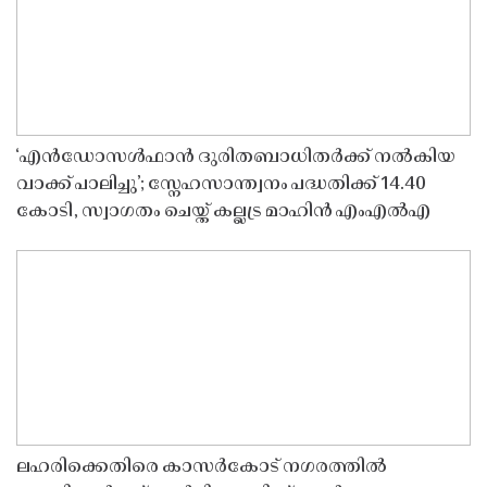
‘എൻഡോസൾഫാൻ ദുരിതബാധിതർക്ക് നൽകിയ
വാക്ക് പാലിച്ചു’; സ്നേഹസാന്ത്വനം പദ്ധതിക്ക് 14.40
കോടി, സ്വാഗതം ചെയ്ത് കല്ലട്ര മാഹിൻ എംഎൽഎ
ലഹരിക്കെതിരെ കാസർകോട് നഗരത്തിൽ