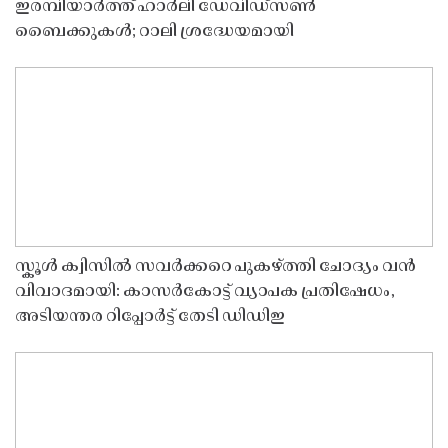
ഇരമ്പിയാർത്ത് ഹാർലി ഡേവിഡ്‌സൺ
ബൈക്കുകൾ; റാലി ശ്രദ്ധേയമായി
സ്കൂൾ ക്വിസിൽ സവർക്കറെ പുകഴ്ത്തി ചോദ്യം വൻ
വിവാദമായി: കാസർകോട്ട് വ്യാപക പ്രതിഷേധം,
അടിയന്തര റിപ്പോർട്ട് തേടി ഡിഡിഇ