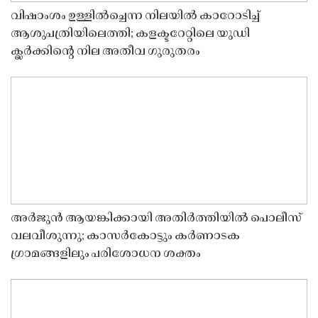
വിഷാംശം ഉള്ളിൽച്ചെന്ന നിലയിൽ കാറോടിച്ച്
ആശുപത്രിയിലെത്തി; കളക്ടറേറ്റിലെ യുഡി
ക്ലർക്കിൻ്റെ നില അതീവ ഗുരുതരം
അർജുൻ ആയങ്കിക്കായി അതിർത്തിയിൽ പൊലീസ്
വലവീശുന്നു; കാസർകോട്ടും കർണാടക
ഗ്രാമങ്ങളിലും പരിശോധന ശക്തം