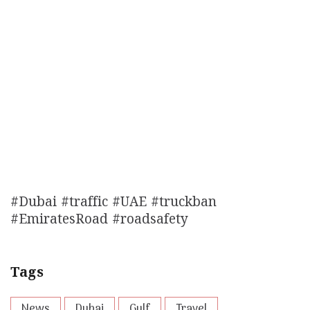
#Dubai #traffic #UAE #truckban
#EmiratesRoad #roadsafety
Tags
News
Dubai
Gulf
Travel