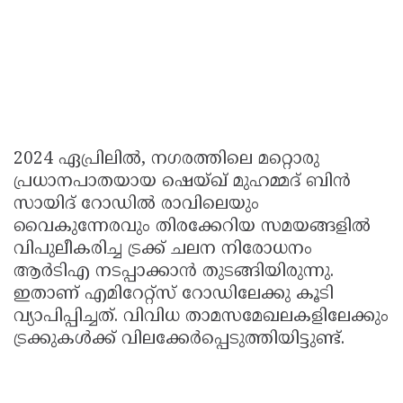
2024 ഏപ്രിലില്‍, നഗരത്തിലെ മറ്റൊരു
പ്രധാനപാതയായ ഷെയ്ഖ് മുഹമ്മദ് ബിന്‍
സായിദ് റോഡില്‍ രാവിലെയും
വൈകുന്നേരവും തിരക്കേറിയ സമയങ്ങളില്‍
വിപുലീകരിച്ച ട്രക്ക് ചലന നിരോധനം
ആര്‍ടിഎ നടപ്പാക്കാന്‍ തുടങ്ങിയിരുന്നു.
ഇതാണ് എമിറേറ്റ്സ് റോഡിലേക്കു കൂടി
വ്യാപിപ്പിച്ചത്. വിവിധ താമസമേഖലകളിലേക്കും
ട്രക്കുകള്‍ക്ക് വിലക്കേര്‍പ്പെടുത്തിയിട്ടുണ്ട്.