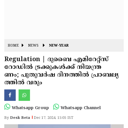
Fitr
May
Day
Eid
Al
Independence
Ad'ha
Day
Onam
HOME
NEWS
NEW-YEAR
J&K
State
Regulation | ദുബൈ എമിറേറ്റ്‌സ്
Haryana
റോഡിൽ ട്രക്കുകള്‍ക്ക് നിയന്ത്ര
Assembly
State
Diwali
ണം; പുതുവര്‍ഷ ദിനത്തിൽ പ്രാബല്യ
Elections
Assembly
Christmas
ത്തിൽ വരും
Elections
New-
Year
Republic
Whatsapp Group
Whatsapp Channel
Day
Budget
By
Desk Beta
Dec 17, 2024, 15:05 IST
Delhi