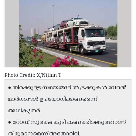
Election
Maha
Shivarathri
International
Women's
Anti-
Day
Drug
Attukal
Campaign
Pongala
Holi
2025
2025
IPL
2025
Eid
Photo Credit: X/Nithin T
Al-
Waqf
● തിരക്കുള്ള സമയങ്ങളില്‍ ട്രക്കുകള്‍ ബദല്‍
Fitr
Bill
Vishu
മാര്‍ഗങ്ങള്‍ ഉപയോഗിക്കണമെന്ന്
2025
Controversy
Festival
Good
അധികൃതര്‍.
2025
Friday
Easter
● റോഡ് സുരക്ഷ കൂടി കണക്കിലെടുത്താണ്
Observance
Sunday
By-
2025
2025
തീരുമാനമെന്ന് അതോറിറ്റി.
Election
Bihar