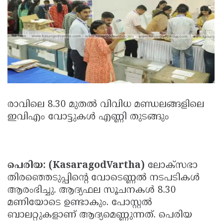
Election
Maha
Shivarathri
International
Women's
Anti-
Day
Drug
Attukal
Campaign
Pongala
Holi
2025
2025
IPL
രാവിലെ 8.30 മുതല്‍ വിവിധ മണ്ഡലങ്ങളിലെ
2025
Eid
ഇവിഎം വോട്ടുകള്‍ എണ്ണി തുടങ്ങും
Al-
Waqf
Fitr
Bill
Vishu
2025
Controversy
Festival
Good
പെരിയ: (KasaragodVartha)
ലോക്‌സഭാ
തിരഞ്ഞെടുപ്പിന്റെ വോടെണ്ണല്‍ നടപടികള്‍
2025
Friday
Easter
ആരംഭിച്ചു. ആദ്യഫല സൂചനകള്‍ 8.30
Observance
Sunday
By-
മണിയോടെ ഉണ്ടാകും. പോസ്റ്റല്‍
ബാലറ്റുകളാണ് ആദ്യമെണ്ണുന്നത്. പെരിയ
2025
2025
Election
Bihar