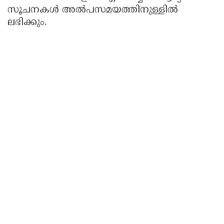
സൂചനകള്‍ അല്‍പസമയത്തിനുള്ളില്‍
ലഭിക്കും.