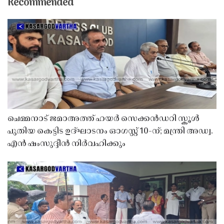
Recommended
ചെമ്മനാട് ജമാഅത്ത് ഹയർ സെക്കൻഡറി സ്കൂൾ
പുതിയ കെട്ടിട ഉദ്ഘാടനം ഓഗസ്റ്റ് 10-ന്; മന്ത്രി അഡ്വ.
എൻ ഷംസുദ്ദീൻ നിർവഹിക്കും