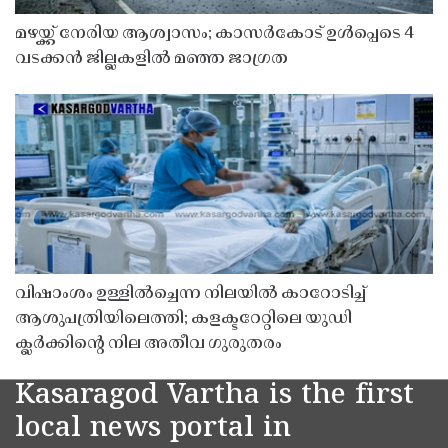
മഴയ്ക്ക് നേരിയ ആശ്വാസം; കാസർകോട് ഉൾപ്പെടെ 4
വടക്കൻ ജില്ലകളിൽ മഞ്ഞ ജാഗ്രത
വിഷാംശം ഉള്ളിൽച്ചെന്ന നിലയിൽ കാറോടിച്ച്
ആശുപത്രിയിലെത്തി; കളക്ടറേറ്റിലെ യുഡി
ക്ലർക്കിൻ്റെ നില അതീവ ഗുരുതരം
Kasaragod Vartha is the first
local news portal in