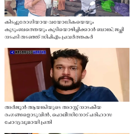
കിടപ്പുരോഗിയായ വയോധികയെയും
കുടുംബത്തെയും കുടിയൊഴിപ്പിക്കാൻ ബാങ്ക്; ജപ്തി
നടപടി തടഞ്ഞ് സിപിഎം പ്രവർത്തകർ
അർജുൻ ആയങ്കിയുടെ അറസ്റ്റ് നാടകീയ
രംഗങ്ങളൊടുവിൽ, പൊലീസിനോട് പരിഹാസ
ചോദ്യവുമായി പ്രതി