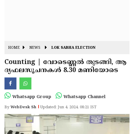
Fitr
May
Day
Eid
Al
Independence
Ad'ha
Day
Onam
HOME
NEWS
LOK SABHA ELECTION
J&K
State
Counting | വോടെണ്ണല്‍ തുടങ്ങി, ആ
Haryana
ദ്യഫലസൂചനകള്‍ 8.30 മണിയോടെ
Assembly
State
Diwali
Elections
Assembly
Christmas
Elections
New-
Whatsapp Group
Whatsapp Channel
Year
Republic
By
WebDesk Sh
Updated: Jun 4, 2024, 08:21 IST
Day
Budget
Delhi