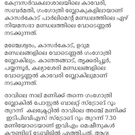
കേന്ദ്രസര്‍വകലാശാലയിലെ കാവേരി,
Updates
Assembly
Kerala
സബര്‍മതി, ഗംഗോത്രി ബ്ലോകുകളിലായാണ്
കാസര്‍കോട് പാര്‍ലിമെന്റ് മണ്ഡലത്തിലെ ഏഴ്
Polls
Local
Look
നിയമസഭാ മണ്ഡലത്തിലെ വോടെണ്ണല്‍
Body
Back
നടക്കുന്നത്.
Election
2025
മഞ്ചേശ്വരം, കാസര്‍കോട്, ഉദുമ
മണ്ഡലങ്ങളിലെ വോടെണ്ണല്‍ ഗംഗോത്രി
ബ്ലോകിലും. കാഞ്ഞങ്ങാട്, തൃക്കരിപ്പൂര്‍,
പയ്യന്നൂര്‍, കല്യാശേരി മണ്ഡലങ്ങളിലെ
വോട്ടെണ്ണല്‍ കാവേരി ബ്ലോകിലുമാണ്
നടക്കുന്നത്.
രാവിലെ നാല് മണിക്ക് തന്നെ ഗംഗോത്രി
ബ്ലോകില്‍ പോസ്റ്റല്‍ ബാലറ്റ് സ്‌ട്രോങ് റൂം
തുറന്ന് കലക്ട്രേറ്റില്‍ രാവിലെ അഞ്ച് മണിക്ക്
ഇടിപിബിഎസ് സ്‌ട്രോങ് റൂം തുറന്ന് 7.30
മണിയോടെയാണ് ഇവിഎം മെഷീനുകള്‍
കൗണ്ടിങ് ടേബിളില്‍ എത്തിച്ചത്. ആദ്യ