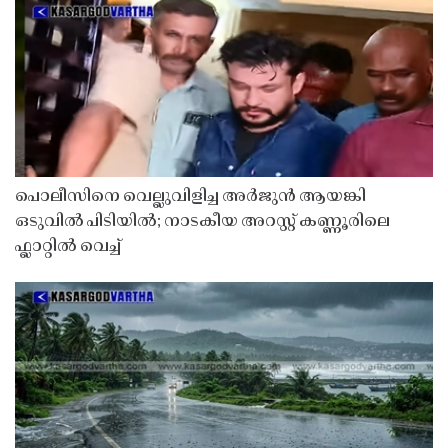
പൊലീസിനെ വെല്ലുവിളിച്ച അർജുൻ ആയങ്കി
ഒടുവിൽ പിടിയിൽ; നാടകീയ അറസ്റ്റ് കണ്ണൂരിലെ
ഫ്ലാറ്റിൽ വെച്ച്