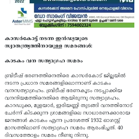
Updates
Assembly
Kerala
Polls
Local
Look
Body
Back
കാസര്‍കോട്ട് നടന്ന ഇന്‍ഡ്യയുടെ
Election
2025
സ്വാതന്ത്ര്യത്തിനായുള്ള സമരങ്ങള്‍:
കാടകം വന സത്യാഗ്രഹ സമരം
ബ്രിടീഷ് ഭരണത്തിനെതിരെ കാസര്‍കോട് ജില്ലയില്‍
നടന്ന പ്രധാന സമരങ്ങളിലൊന്നാണ് കാടകം
വനസത്യാഗ്രഹം. ബ്രിടീഷ് ഭരണകൂടം നടപ്പാക്കിയ
വനനിയമത്തിനെതിരെ ആയിരുന്നു സത്യാഗ്രഹം.
കാറഡുക്ക, മുളയാര്‍, ഇരിയണ്ണി തുടങ്ങി വനത്തിനോട്
ചേര്‍ന്ന് കിടക്കുന്ന ഗ്രാമങ്ങളിലെ സാധാരണക്കാരായ
ജനങ്ങള്‍ കാടകം എന്ന പ്രദേശത്ത് 1932 ഓഗസ്റ്റ്
മാസത്തിലാണ് സത്യാഗ്രഹ സമരം ആരംഭിച്ചത്. 40
ദിവസത്തോളം സമരം നീണ്ടു നിന്നു.