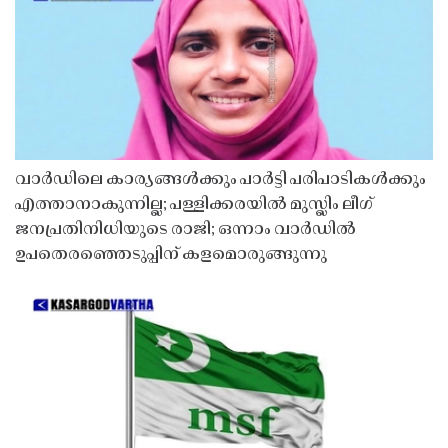
വാർഡിലെ കാര്യങ്ങൾക്കും പാർട്ടി പരിപാടികൾക്കും
എത്താനാകുന്നില്ല; പള്ളിക്കരയിൽ മുസ്ലിം ലീഗ്
ജനപ്രതിനിധിയുടെ രാജി; ഒന്നാം വാർഡിൽ
ഉപതെരഞ്ഞെടുപ്പിന് കളമൊരുങ്ങുന്നു