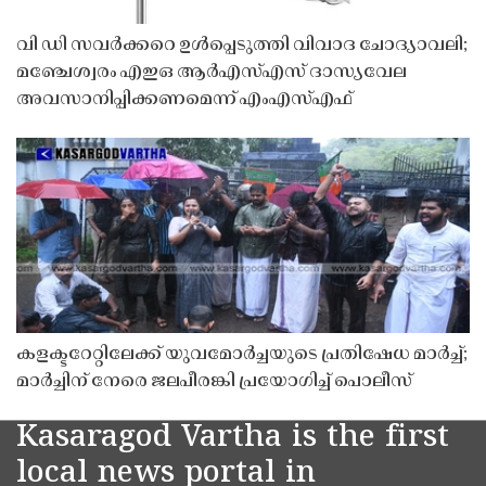
വി ഡി സവർക്കറെ ഉൾപ്പെടുത്തി വിവാദ ചോദ്യാവലി;
മഞ്ചേശ്വരം എഇഒ ആർഎസ്എസ് ദാസ്യവേല
അവസാനിപ്പിക്കണമെന്ന് എംഎസ്എഫ്
കളക്ടറേറ്റിലേക്ക് യുവമോർച്ചയുടെ പ്രതിഷേധ മാർച്ച്;
മാർച്ചിന് നേരെ ജലപീരങ്കി പ്രയോഗിച്ച് പൊലീസ്
Kasaragod Vartha is the first
local news portal in