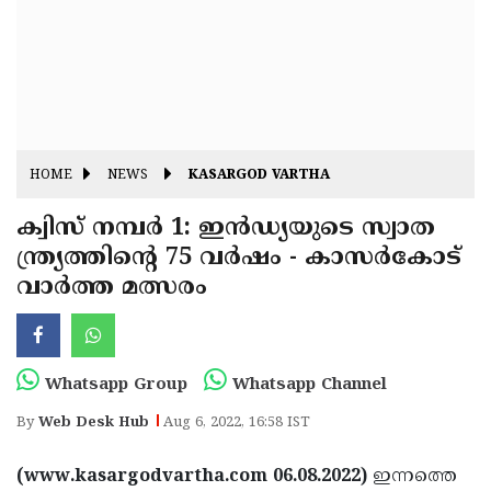
Fitr
May
Day
Eid
Al
Independence
Ad'ha
Day
Onam
HOME
NEWS
KASARGOD VARTHA
J&K
State
ക്വിസ് നമ്പര്‍ 1: ഇന്‍ഡ്യയുടെ സ്വാത
Haryana
ന്ത്ര്യത്തിന്റെ 75 വര്‍ഷം - കാസര്‍കോട്
Assembly
State
Diwali
വാര്‍ത്ത മത്സരം
Elections
Assembly
Christmas
Elections
New-
Year
Republic
Whatsapp Group
Whatsapp Channel
Day
Budget
By
Web Desk Hub
Aug 6, 2022, 16:58 IST
Delhi
(www.kasargodvartha.com 06.08.2022)
ഇന്നത്തെ