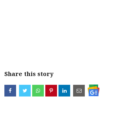
< !- START disable copy paste -->
Share this story