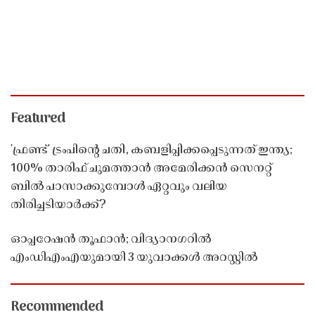
Featured
'ഫ്രണ്ട്' ട്രംപിന്റെ ചതി, കബളിപ്പിക്കപ്പെടുന്നത് ഇന്ത്യ;
100% താരിഫ് ചുമത്താൻ അമേരിക്കൻ സെനറ്റ്
ബിൽ പാസാക്കുമ്പോൾ ഏറ്റവും വലിയ
തിരിച്ചടിയാർക്ക്?
ഓപ്പറേഷൻ തൂഫാൻ; വിദ്യാനഗറിൽ
എംഡിഎംഎയുമായി 3 യുവാക്കൾ അറസ്റ്റിൽ
Recommended