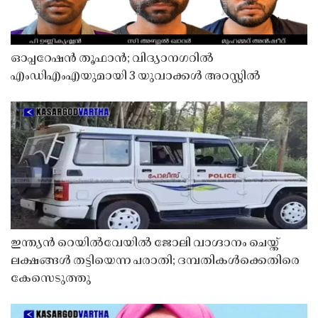
ഓപ്പറേഷൻ തൂഫാൻ; വിദ്യാനഗറിൽ
എംഡിഎംഎയുമായി 3 യുവാക്കൾ അറസ്റ്റിൽ
ഇന്ത്യൻ റെയിൽവേയിൽ ജോലി വാഗ്ദാനം ചെയ്ത്
ലക്ഷങ്ങൾ തട്ടിയെന്ന പരാതി; ദമ്പതികൾക്കെതിരെ
കേസെടുത്തു