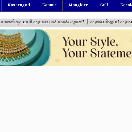
Kasaragod
Kannur
Manglore
Gulf
Keral