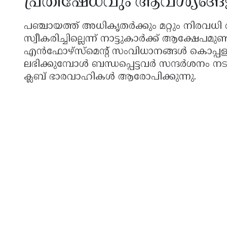
പ്രതിഷേധവും ആവശ്യങ്ങ
പഞ്ചായത്ത് അധികൃതർക്കും മറ്റും നിരവധ
സ്വീകരിച്ചില്ലെന്ന് നാട്ടുകാർക്ക് ആക്ഷേപമു
എൻഫോഴ്സ്മെന്റ് സംവിധാനങ്ങൾ കൊപ്പളം പ
ലഭിക്കുമ്പോൾ ബന്ധപ്പെട്ടവർ സന്ദർശനം നടത്
ക്ലബ് ഭാരവാഹികൾ ആരോപിക്കുന്നു.