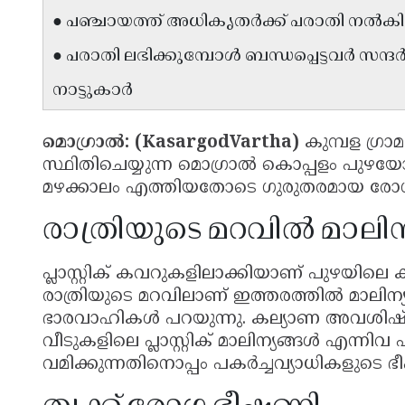
● പഞ്ചായത്ത് അധികൃതർക്ക് പരാതി നൽകിയിട
● പരാതി ലഭിക്കുമ്പോൾ ബന്ധപ്പെട്ടവർ സന്ദ
നാട്ടുകാർ
മൊഗ്രാൽ: (KasargodVartha)
കുമ്പള ഗ്ര
സ്ഥിതിചെയ്യുന്ന മൊഗ്രാൽ കൊപ്പളം പുഴയോരത
മഴക്കാലം എത്തിയതോടെ ഗുരുതരമായ രോഗ
രാത്രിയുടെ മറവിൽ മാലിന
പ്ലാസ്റ്റിക് കവറുകളിലാക്കിയാണ് പുഴയിലെ കുറ്റ
രാത്രിയുടെ മറവിലാണ് ഇത്തരത്തിൽ മാലിന്യം 
ഭാരവാഹികൾ പറയുന്നു. കല്യാണ അവശിഷ്ടങ്ങൾ
വീടുകളിലെ പ്ലാസ്റ്റിക് മാലിന്യങ്ങൾ എന്ന
വമിക്കുന്നതിനൊപ്പം പകർച്ചവ്യാധികളുടെ ഭീ