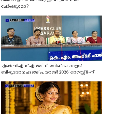
വിമാന ഇന്ധനത്തിലും ഇനി എഥനോൾ
ചേർക്കുമോ?
എൽബിഎസ് എൻജിനീയറിങ് കോളേജ്
ബിരുദദാന ചടങ്ങ് 'പ്രയാൺ 2026' ഓഗസ്റ്റ് 8-ന്