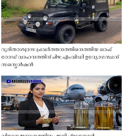
ദുരിതാശ്വാസ പ്രവർത്തനത്തിനെത്തിയ ഓഫ്
റോഡ് വാഹനത്തിന് പിഴ; എംവിഡി ഉദ്യോഗസ്ഥന്
സസ്പെൻഷൻ