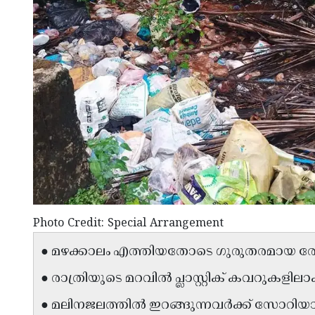
Photo Credit: Special Arrangement
● മഴക്കാലം എത്തിയതോടെ ഗുരുതരമായ രോ
● രാത്രിയുടെ മറവിൽ പ്ലാസ്റ്റിക് കവറുകളിലാ
● മലിനജലത്തിൽ ഇറങ്ങുന്നവർക്ക് സോറിയാ