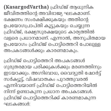
Updates
Assembly
Kerala
(KasargodVartha)
ഫ്രിഡ്ജ് ആധുനിക
ജീവിതത്തിന്റെ അവിഭാജ്യ ഘടകമാണ്.
Polls
Local
Look
ഭക്ഷണം സംരക്ഷിക്കുകയും അതിന്റെ
Body
Back
ഉപയോഗപ്രാപ്തി കൂട്ടുകയും ചെയ്യുന്ന
ഫ്രിഡ്ജ്, ഭക്ഷ്യസുരക്ഷയുടെ കാര്യത്തിൽ
Election
2025
വളരെ പ്രധാനമാണ്. എന്നാൽ, അനുചിതമായ
ഉപയോഗം ഫ്രിഡ്ജ് പൊട്ടിത്തെറി പോലുള്ള
അപകടങ്ങൾക്കും കാരണമാകും.
ഫ്രിഡ്ജ് പൊട്ടിത്തെറി അപകടങ്ങൾ
ഗുരുതരമായ പരിക്കുകൾക്കും മരണത്തിനും
ഇടയാക്കും. അഗ്നിബാധ, വൈദ്യുതി ഷോർട്ട്
സർക്യൂട്ട്, വിഷവാതകം പുറത്തുവരൽ
എന്നിവയാണ് ഫ്രിഡ്ജ് പൊട്ടിത്തെറിയിൽ
നിന്ന് ഉണ്ടാകുന്ന പ്രധാന അപകടങ്ങൾ.
ഫ്രിഡ്ജ് പൊട്ടിത്തെറിക്ക് കാരണമാകുന്ന
ഘടകങ്ങൾ: