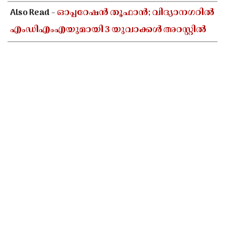
Also Read -
ഓപ്പറേഷൻ തൂഫാൻ; വിദ്യാനഗറിൽ
എംഡിഎംഎയുമായി 3 യുവാക്കൾ അറസ്റ്റിൽ