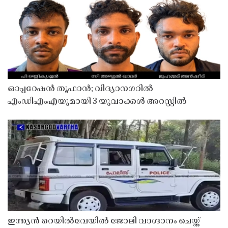
ഓപ്പറേഷൻ തൂഫാൻ; വിദ്യാനഗറിൽ
എംഡിഎംഎയുമായി 3 യുവാക്കൾ അറസ്റ്റിൽ
ഇന്ത്യൻ റെയിൽവേയിൽ ജോലി വാഗ്ദാനം ചെയ്ത്