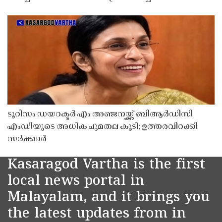
ടൂറിസം ഡയറക്ടർ എം അഞ്ജനയ്ക്ക് ബിആർഡിസി
എംഡിയുടെ അധിക ചുമതല കൂടി; ഉത്തരവിറക്കി
സർക്കാർ
Kasaragod Vartha is the first
local news portal in
Malayalam, and it brings you
the latest updates from in