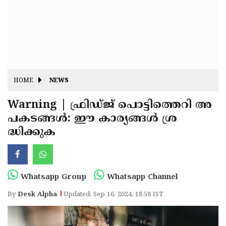
Fitr
May
Day
Eid
Al
Independence
Ad'ha
Day
Onam
HOME
NEWS
J&K
State
Warning | ഫ്രിഡ്ജ് പൊട്ടിത്തെറി അ
Haryana
പകടങ്ങൾ: ഈ കാര്യങ്ങൾ ശ്ര
Assembly
State
Diwali
ദ്ധിക്കുക
Elections
Assembly
Christmas
Elections
New-
Year
Republic
Whatsapp Group
Whatsapp Channel
Day
Budget
By
Desk Alpha
Updated: Sep 16, 2024, 18:58 IST
Delhi