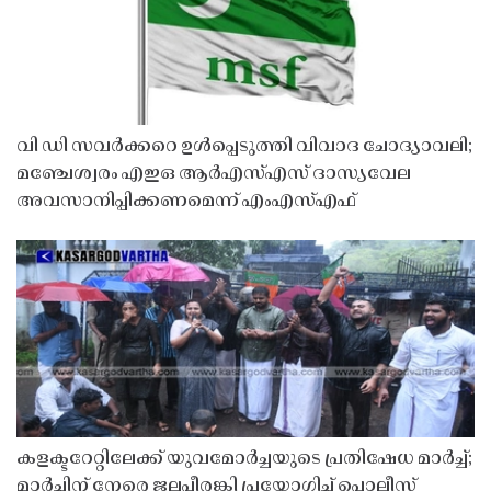
വി ഡി സവർക്കറെ ഉൾപ്പെടുത്തി വിവാദ ചോദ്യാവലി;
മഞ്ചേശ്വരം എഇഒ ആർഎസ്എസ് ദാസ്യവേല
അവസാനിപ്പിക്കണമെന്ന് എംഎസ്എഫ്
കളക്ടറേറ്റിലേക്ക് യുവമോർച്ചയുടെ പ്രതിഷേധ മാർച്ച്;
മാർച്ചിന് നേരെ ജലപീരങ്കി പ്രയോഗിച്ച് പൊലീസ്