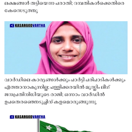
ലക്ഷങ്ങൾ തട്ടിയെന്ന പരാതി; ദമ്പതികൾക്കെതിരെ
കേസെടുത്തു
വാർഡിലെ കാര്യങ്ങൾക്കും പാർട്ടി പരിപാടികൾക്കും
എത്താനാകുന്നില്ല; പള്ളിക്കരയിൽ മുസ്ലിം ലീഗ്
ജനപ്രതിനിധിയുടെ രാജി; ഒന്നാം വാർഡിൽ
ഉപതെരഞ്ഞെടുപ്പിന് കളമൊരുങ്ങുന്നു