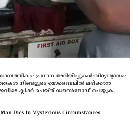
സാമ്പത്തികം- പ്രധാന അറിയിപ്പുകൾ-വിദ്യാഭ്യാസം-
ത്തകൾ നിങ്ങളുടെ മൊബൈലിൽ ലഭിക്കാൻ
ിടെ ക്ലിക്ക് ചെയ്ത് ഡൗൺലോഡ് ചെയ്യുക.
g Man Dies In Mysterious Circumstances