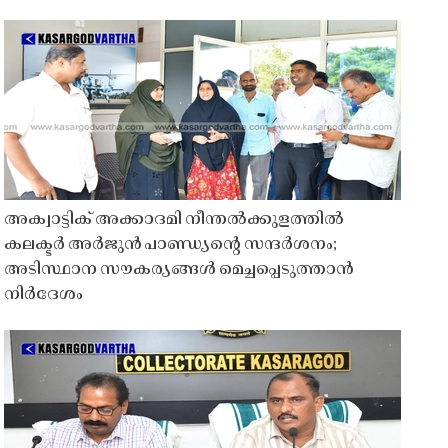
അക്വാട്ടിക് അക്കാദമി നീന്തൽക്കുളത്തിൽ
കലക്ടർ അർജുൻ പാണ്ഡ്യൻ്റെ സന്ദർശനം;
അടിസ്ഥാന സൗകര്യങ്ങൾ മെച്ചപ്പെടുത്താൻ
നിർദേശം