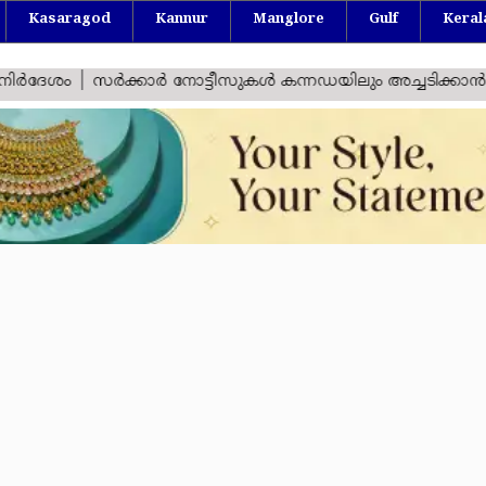
Kasaragod
Kannur
Manglore
Gulf
Keral