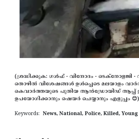
(ശ്രദ്ധിക്കുക: ഗൾഫ് - വിനോദം - ടെക്നോളജി - 
തൊഴിൽ വിശേഷങ്ങൾ ഉൾപ്പെടെ മലയാളം വാർ
കെവാർത്തയുടെ പുതിയ ആൻഡ്രോയിഡ് ആപ്പ് ഇവ
ഉപയോഗിക്കാനും ഷെയർ ചെയ്യാനും എളുപ്പം 😊)
Keywords:
News, National, Police, Killed, Youn