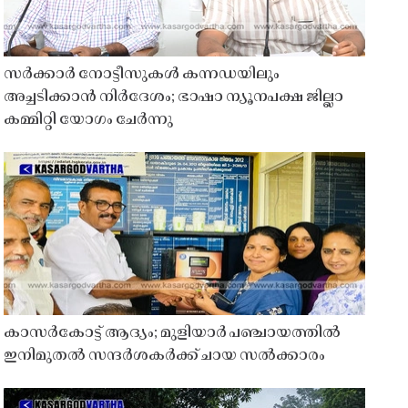
സർക്കാർ നോട്ടീസുകൾ കന്നഡയിലും
അച്ചടിക്കാൻ നിർദേശം; ഭാഷാ ന്യൂനപക്ഷ ജില്ലാ
കമ്മിറ്റി യോഗം ചേർന്നു
കാസർകോട്ട് ആദ്യം; മുളിയാർ പഞ്ചായത്തിൽ
ഇനിമുതൽ സന്ദർശകർക്ക് ചായ സൽക്കാരം