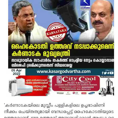
Updates
Assembly
Kerala
Polls
Local
Look
Body
Back
Election
2025
'കർണാടകയിലെ മുസ്ലീം പള്ളികളിലെ ഉച്ചഭാഷിണി
നീക്കം ചെയ്തതുമായി ബന്ധപ്പെട്ട് ഹൈകോടതിയുടെ