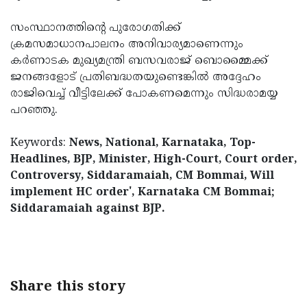
സംസ്ഥാനത്തിന്റെ പുരോഗതിക്ക്
ക്രമസമാധാനപാലനം അനിവാര്യമാണെന്നും
കർണാടക മുഖ്യമന്ത്രി ബസവരാജ് ബൊമ്മൈക്ക്
ജനങ്ങളോട് പ്രതിബദ്ധതയുണ്ടെങ്കിൽ അദ്ദേഹം
രാജിവെച്ച് വീട്ടിലേക്ക് പോകണമെന്നും സിദ്ധരാമയ്യ
പറഞ്ഞു.
Keywords:
News, National, Karnataka, Top-
Headlines, BJP, Minister, High-Court, Court order,
Controversy, Siddaramaiah, CM Bommai, Will
implement HC order', Karnataka CM Bommai;
Siddaramaiah against BJP.
< !- START disable copy paste -->
Share this story