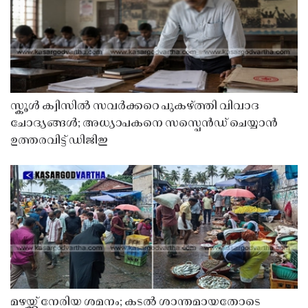
സ്കൂൾ ക്വിസിൽ സവർക്കറെ പുകഴ്ത്തി വിവാദ
ചോദ്യങ്ങൾ; അധ്യാപകനെ സസ്പെൻഡ് ചെയ്യാൻ
ഉത്തരവിട്ട് ഡിജിഇ
മഴയ്ക്ക് നേരിയ ശമനം; കടൽ ശാന്തമായതോടെ