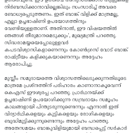
ഉത്തരവുണ്ട്. ഈ ഉത്തരവ് അനുസരിക്കാൻ ആളുകളെ
നിർബന്ധിക്കാനാവില്ലെങ്കിലും സംസാരിച്ച് അവരെ
ബോധ്യപ്പെടുത്തണം. ഇത് ബാങ്ക് വിളിക്ക് മാത്രമല്ല,
എല്ലാ ഉച്ചഭാഷിണി ഉപയോഗത്തിനും
വേണ്ടിയുള്ളതാണ്. അതിനാൽ, ഈ വിഷയത്തിൽ
ഞങ്ങൾ തീരുമാനമെടുക്കും', മുഖ്യമന്ത്രി പറഞ്ഞു.
സിദ്ധരാമയ്യയെപ്പോലുള്ളവർ
കപടവിശ്വാസികളാണെന്നും കോൺഗ്രസ് വോട് ബാങ്ക്
രാഷ്ട്രീയം കളിക്കുകയാണെന്നും അദ്ദേഹം
ആരോപിച്ചു.
മുസ്ലീം സമുദായത്തെ വിശ്വാസത്തിലെടുക്കുന്നതിലൂടെ
മാത്രമേ പ്രശ്നത്തിന് പരിഹാരം കാണാനാകൂവെന്ന്
കെഎസ് ഈശ്വരപ്പ പറഞ്ഞു. പ്രാർഥനയ്‌ക്ക്
ഉച്ചഭാഷിണി ഉപയോഗിക്കുന്ന സമ്പ്രദായം സമൂഹം
കാലങ്ങളായി പിന്തുടരുന്നുണ്ടെന്നും എന്നാൽ ഇത്
വിദ്യാർഥികളെയും കുട്ടികളെയും രോഗികളെയും
ബുദ്ധിമുട്ടിക്കുന്നുണ്ടെന്നും അദ്ദേഹം പറഞ്ഞു.
അതേസമയം ബാങ്കുവിളിയുമായി ബന്ധപ്പെട്ട് സർകാർ