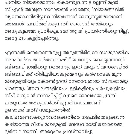
പുതിയ നിയമമൊന്നും കൊണ്ടുവന്നിട്ടില്ലെന്ന് മന്ത്രി
സിഎൻ അശ്വത് നാരായൺ പറഞ്ഞു. 'നിയമങ്ങളിൽ
വ്യക്തമാക്കിയിട്ടുള്ള നിയമങ്ങൾക്കനുസൃതമായാണ്
ഞങ്ങൾ പ്രവർത്തിക്കുന്നത്. ഞങ്ങൾ ആർക്കും
അനുകൂലമോ പ്രതികൂലമോ ആയി പ്രവർത്തിക്കുന്നില്ല',
അദ്ദേഹം കൂട്ടിച്ചേർത്തു.
എന്നാൽ തെരഞ്ഞെടുപ്പ് അടുത്തിരിക്കെ സാമുദായിക
സൗഹാർദം തകർത്ത് രാഷ്ട്രീയ നേട്ടം കൊയ്യാനാണ്
ബിജെപി ശ്രമിക്കുന്നതെന്നും ഇത് വരും ദിവസങ്ങളിൽ
ബിജെപിക്ക് തിരിച്ചടിയാകുമെന്നും കർണാടക മുൻ
മുഖ്യമന്ത്രിയും കോൺഗ്രസ് നേതാവുമായ സിദ്ധരാമയ്യ
പറഞ്ഞു. 'അമ്പലങ്ങളിലും പള്ളികളിലും ചർചുകളിലും
സ്പീകറുകൾ സ്ഥാപിച്ചിട്ട് വളരെക്കാലമായി, ഇത്
ഇതുവരെ ആളുകൾക്ക് എന്ത് ദോഷമാണ്
ഉണ്ടാക്കിയത്? സമൂഹത്തിൽ
കലഹമുണ്ടാക്കുന്നവർക്കെതിരെ നടപടിയെടുക്കാൻ
കഴിയാത്ത വിധം മുഖ്യമന്ത്രി ബസവരാജ് ബൊമ്മൈ
ദുർബലനാണ്', അദ്ദേഹം പ്രസ്താവിച്ചു.