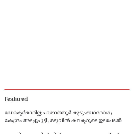
Featured
ഡോക്ടർമാരില്ല; പാണത്തൂർ കുടുംബാരോഗ്യ
കേന്ദ്രം അടച്ചുപൂട്ടി, ഒടുവിൽ കലക്ടറുടെ ഇടപെടൽ