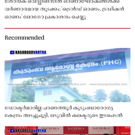
ശോഭിക വെഡ്ഡിങ്സിൽ ഓണാഘോഷങ്ങൾക്ക്
വർണാഭമായ തുടക്കം; 'ട്രെൻഡ് ഓണം, ട്രഡിഷൻ
ഓണം' ലോഗോ പ്രകാശനം ചെയ്തു
Recommended
ഡോക്ടർമാരില്ല; പാണത്തൂർ കുടുംബാരോഗ്യ
കേന്ദ്രം അടച്ചുപൂട്ടി, ഒടുവിൽ കലക്ടറുടെ ഇടപെടൽ