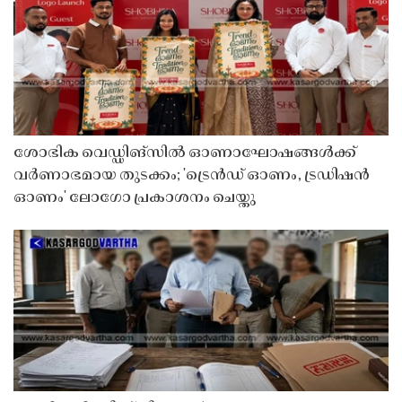
ശോഭിക വെഡ്ഡിങ്സിൽ ഓണാഘോഷങ്ങൾക്ക്
വർണാഭമായ തുടക്കം; 'ട്രെൻഡ് ഓണം, ട്രഡിഷൻ
ഓണം' ലോഗോ പ്രകാശനം ചെയ്തു