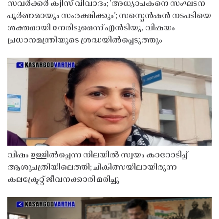
സവർക്കർ ക്വിസ് വിവാദം; ‘അധ്യാപകനെ സംഘടന
പൂർണമായും സംരക്ഷിക്കും’; സസ്പെൻഷൻ നടപടിയെ
ശക്തമായി നേരിടുമെന്ന് എൻടിയു, വിഷയം
പ്രധാനമന്ത്രിയുടെ ശ്രദ്ധയിൽപ്പെടുത്തും
വിഷം ഉള്ളിൽച്ചെന്ന നിലയിൽ സ്വയം കാറോടിച്ച്
ആശുപത്രിയിലെത്തി; ചികിത്സയിലായിരുന്ന
കലക്ട്രേറ്റ് ജീവനക്കാരി മരിച്ചു