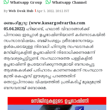
Election
Maha
Whatsapp Group
Whatsapp Channel
Shivarathri
International
By
Web Desk Hub
Apr 5, 2022, 20:12 IST
Women's
Anti-
ബെംഗ്ളുറു: (www.kasargodvartha.com
Day
Drug
Attukal
05.04.2022)
ഹിജാബ്, ഹലാൽ വിവാദങ്ങൾക്ക്
പിന്നാലെ ഇപ്പോൾ ഉച്ചഭാഷിണിയാണ് കർണാടകയിൽ
Campaign
Pongala
Holi
സംസാരവിഷയം. ബജ്‌റംഗ്ദളും ശ്രീരാമസേനയും
2025
2025
IPL
ഉൾപെടെയുള്ള നിരവധി ഹിന്ദുത്വ സംഘടനകൾ
മസ്‌ജിദുകളിൽ ഉച്ചഭാഷിണി നിരോധിക്കണമെന്ന്
2025
Eid
ആവശ്യപ്പെട്ടിട്ടുണ്ട്. സംസ്ഥാനത്തെ പള്ളികളിൽ
Al-
Waqf
ഉച്ചഭാഷിണി ഉപയോഗിക്കുന്നതുമായി ബന്ധപ്പെട്ട
ആശങ്കകൾക്ക് പരിഹാരം കാണണമെന്ന് സംസ്ഥാന
Fitr
Bill
Vishu
മന്ത്രി കെഎസ് ഈശ്വരപ്പ പറഞ്ഞതിന്
2025
Controversy
Festival
Good
തൊട്ടുപിന്നാലെ വിഷയത്തിൽ പ്രതികരിച്ച് മുഖ്യമന്ത്രി
ബസവരാജ് ബൊമൈ.
2025
Friday
Easter
Observance
Sunday
By-
2025
2025
Election
Bihar