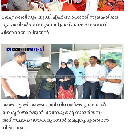
കേന്ദ്രത്തിനും യുഡിഎഫ് സർക്കാരിനുമെതിരെ
രൂക്ഷവിമർശനവുമായി പ്രതിപക്ഷ നേതാവ്
പിണറായി വിജയൻ
അക്വാട്ടിക് അക്കാദമി നീന്തൽക്കുളത്തിൽ
കലക്ടർ അർജുൻ പാണ്ഡ്യൻ്റെ സന്ദർശനം;
അടിസ്ഥാന സൗകര്യങ്ങൾ മെച്ചപ്പെടുത്താൻ
നിർദേശം