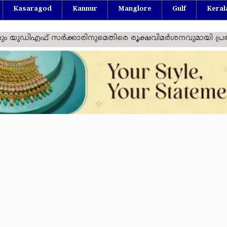
Kasaragod
Kannur
Manglore
Gulf
Keral