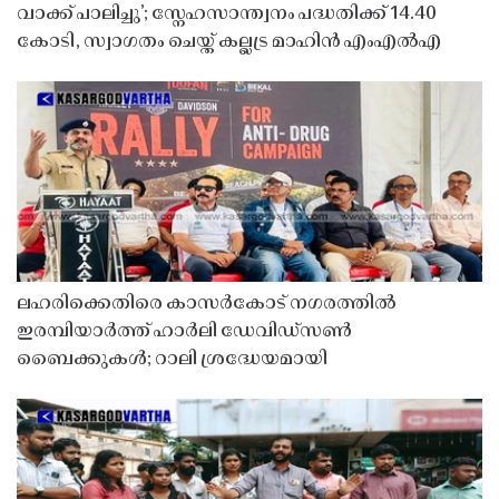
വാക്ക് പാലിച്ചു’; സ്നേഹസാന്ത്വനം പദ്ധതിക്ക് 14.40
കോടി, സ്വാഗതം ചെയ്ത് കല്ലട്ര മാഹിൻ എംഎൽഎ
ലഹരിക്കെതിരെ കാസർകോട് നഗരത്തിൽ
ഇരമ്പിയാർത്ത് ഹാർലി ഡേവിഡ്‌സൺ
ബൈക്കുകൾ; റാലി ശ്രദ്ധേയമായി