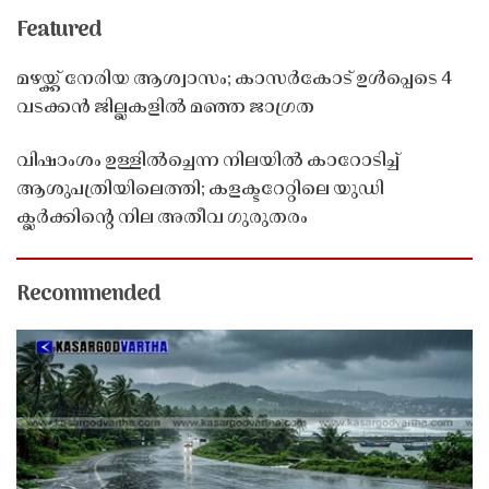
Featured
മഴയ്ക്ക് നേരിയ ആശ്വാസം; കാസർകോട് ഉൾപ്പെടെ 4
വടക്കൻ ജില്ലകളിൽ മഞ്ഞ ജാഗ്രത
വിഷാംശം ഉള്ളിൽച്ചെന്ന നിലയിൽ കാറോടിച്ച്
ആശുപത്രിയിലെത്തി; കളക്ടറേറ്റിലെ യുഡി
ക്ലർക്കിൻ്റെ നില അതീവ ഗുരുതരം
Recommended