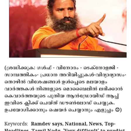
Updates
Assembly
Kerala
Polls
Local
Look
Body
Back
Election
2025
(ശ്രദ്ധിക്കുക: ഗൾഫ് - വിനോദം - ടെക്നോളജി -
സാമ്പത്തികം- പ്രധാന അറിയിപ്പുകൾ-വിദ്യാഭ്യാസം-
തൊഴിൽ വിശേഷങ്ങൾ ഉൾപ്പെടെ മലയാളം
വാർത്തകൾ നിങ്ങളുടെ മൊബൈലിൽ ലഭിക്കാൻ
കെവാർത്തയുടെ പുതിയ ആൻഡ്രോയിഡ് ആപ്പ്
ഇവിടെ ക്ലിക്ക് ചെയ്ത് ഡൗൺലോഡ് ചെയ്യുക.
ഉപയോഗിക്കാനും ഷെയർ ചെയ്യാനും എളുപ്പം 😊)
Keywords:
Ramdev says, National, News, Top-