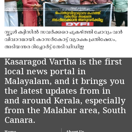
സ്കൂൾ ക്വിസിൽ സവർക്കറെ പുകഴ്ത്തി ചോദ്യം വൻ
വിവാദമായി: കാസർകോട്ട് വ്യാപക പ്രതിഷേധം,
അടിയന്തര റിപ്പോർട്ട് തേടി ഡിഡിഇ
Kasaragod Vartha is the first
local news portal in
Malayalam, and it brings you
the latest updates from in
and around Kerala, especially
from the Malabar area, South
Canara.