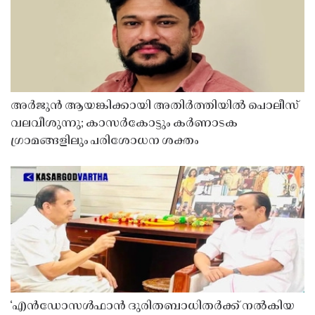
അർജുൻ ആയങ്കിക്കായി അതിർത്തിയിൽ പൊലീസ്
വലവീശുന്നു; കാസർകോട്ടും കർണാടക
ഗ്രാമങ്ങളിലും പരിശോധന ശക്തം
‘എൻഡോസൾഫാൻ ദുരിതബാധിതർക്ക് നൽകിയ