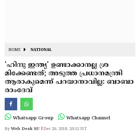
Fitr
May
Day
Eid
Al
Independence
Ad'ha
Day
Onam
HOME
NATIONAL
J&K
State
'ഹിന്ദു ഇന്ത്യ' ഉണ്ടാക്കാനല്ല ശ്ര
Haryana
മിക്കേണ്ടത്; അടുത്ത പ്രധാനമന്ത്രി
Assembly
State
Diwali
ആരാകുമെന്ന് പറയാനാവില്ല: ബാബാ
Elections
Assembly
Christmas
രാംദേവ്
Elections
New-
Year
Republic
Whatsapp Group
Whatsapp Channel
Day
Budget
By
Web Desk SU
Dec 26, 2018, 20:52 IST
Delhi