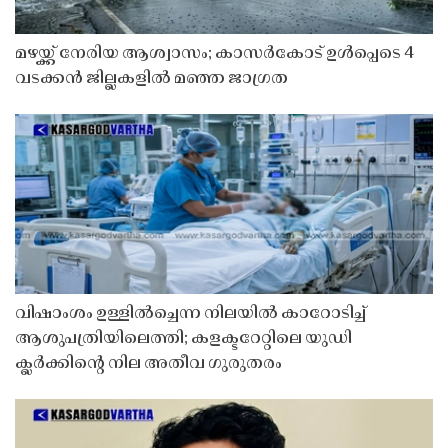
മഴയ്ക്ക് നേരിയ ആശ്വാസം; കാസർകോട് ഉൾപ്പെടെ 4
വടക്കൻ ജില്ലകളിൽ മഞ്ഞ ജാഗ്രത
വിഷാംശം ഉള്ളിൽച്ചെന്ന നിലയിൽ കാറോടിച്ച്
ആശുപത്രിയിലെത്തി; കളക്ടറേറ്റിലെ യുഡി
ക്ലർക്കിൻ്റെ നില അതീവ ഗുരുതരം