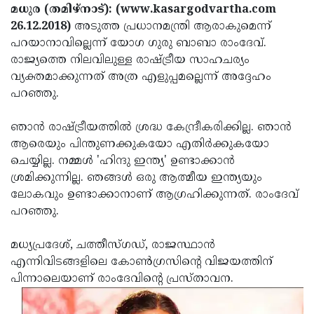
Election
Maha
മധുര (തമിഴ്‌നാട്): (www.kasargodvartha.com
26.12.2018)
അടുത്ത പ്രധാനമന്ത്രി ആരാകുമെന്ന്
Shivarathri
International
പറയാനാവില്ലെന്ന് യോഗ ഗുരു ബാബാ രാംദേവ്.
Women's
Anti-
രാജ്യത്തെ നിലവിലുള്ള രാഷ്ട്രീയ സാഹചര്യം
വ്യക്തമാക്കുന്നത് അത്ര എളുപ്പമല്ലെന്ന് അദ്ദേഹം
Day
Drug
Attukal
പറഞ്ഞു.
Campaign
Pongala
Holi
ഞാന്‍ രാഷ്ട്രീയത്തില്‍ ശ്രദ്ധ കേന്ദ്രീകരിക്കില്ല. ഞാന്‍
2025
2025
IPL
ആരെയും പിന്തുണക്കുകയോ എതിര്‍ക്കുകയോ
2025
Eid
ചെയ്യില്ല. നമ്മള്‍ 'ഹിന്ദു ഇന്ത്യ' ഉണ്ടാക്കാന്‍
ശ്രമിക്കുന്നില്ല. ഞങ്ങള്‍ ഒരു ആത്മീയ ഇന്ത്യയും
Al-
Waqf
ലോകവും ഉണ്ടാക്കാനാണ് ആഗ്രഹിക്കുന്നത്. രാംദേവ്
Fitr
Bill
Vishu
പറഞ്ഞു.
2025
Controversy
Festival
Good
മധ്യപ്രദേശ്, ചത്തീസ്ഗഡ്, രാജസ്ഥാന്‍
2025
Friday
Easter
എന്നിവിടങ്ങളിലെ കോണ്‍ഗ്രസിന്റെ വിജയത്തിന്
പിന്നാലെയാണ് രാംദേവിന്റെ പ്രസ്താവന.
Observance
Sunday
By-
2025
2025
Election
Bihar