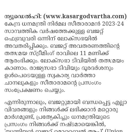
Election
Maha
Shivarathri
International
ന്യൂഡെൽഹി: (www.kasargodvartha.com)
Women's
കേന്ദ്ര ധനമന്ത്രി നിർമല സീതാരാമൻ 2023-24
Anti-
സാമ്പത്തിക വർഷത്തേക്കുള്ള ബജറ്റ്
Day
Drug
Attukal
ഫെബ്രുവരി ഒന്നിന് ലോക്‌സഭയിൽ
Campaign
Pongala
Holi
അവതരിപ്പിക്കും. ബജറ്റ് അവതരണത്തിന്റെ
തത്സമയ സ്ട്രീമിംഗ് രാവിലെ 11 മണിക്ക്
2025
2025
IPL
ആരംഭിക്കും. ലോക്‌സഭാ ടിവിയിൽ തത്സമയം
2025
Eid
കാണാം. രാജ്യസഭാ ടിവിയും ദൂരദർശനും
ഉൾപെടെയുള്ള സ്വകാര്യ വാർത്താ
Al-
Waqf
ചാനലുകളും സീതാരാമന്റെ പ്രസംഗം
Fitr
Bill
Vishu
സംപ്രേക്ഷണം ചെയ്യും.
2025
Controversy
Festival
Good
എന്നിരുന്നാലും, ബജറ്റുമായി ബന്ധപ്പെട്ട എല്ലാ
2025
Friday
Easter
വിവരങ്ങളും നിങ്ങൾക്ക് ലഭിക്കാൻ മറ്റൊരു
മാർഗമുണ്ട്, പ്രത്യേകിച്ചും ധനമന്ത്രിയുടെ
Observance
Sunday
By-
പ്രസംഗം നിങ്ങൾക്ക് നഷ്ടമായെങ്കിൽ,
2025
2025
Election
Bihar