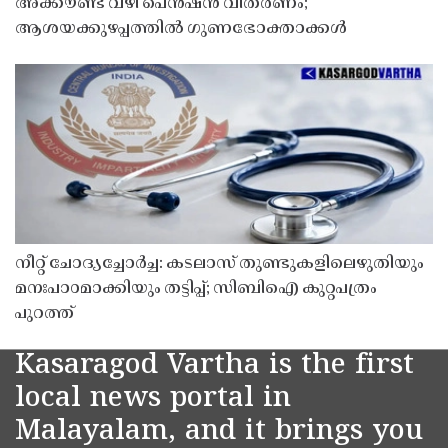
അക്കൗണ്ട് വഴി പെൻഷൻ വിതരണം;
ആശയക്കുഴപ്പത്തിൽ ഗുണഭോക്താക്കൾ
നീറ്റ് ചോദ്യച്ചോർച്ച: കടലാസ് തുണ്ടുകളിലെഴുതിയും
മനഃപാഠമാക്കിയും തട്ടിപ്പ്; സിബിഐ കുറ്റപത്രം
പുറത്ത്
Kasaragod Vartha is the first
local news portal in
Malayalam, and it brings you