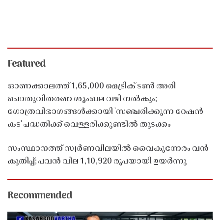
Featured
ഓണക്കാലത്ത് 1,65,000 മെട്രിക് ടൺ അരി
പൊതുവിതരണ ശൃംഖല വഴി നൽകും;
ഗോത്രവിഭാഗങ്ങൾക്കായി 'സഞ്ചരിക്കുന്ന റേഷൻ
കട' പദ്ധതിക്ക് വെള്ളരിക്കുണ്ടിൽ തുടക്കം
സംസ്ഥാനത്ത് സ്വർണവിലയിൽ വൈകുന്നേരം വൻ
കുതിപ്പ്; പവൻ വില 1,10,920 രൂപയായി ഉയർന്നു
Recommended