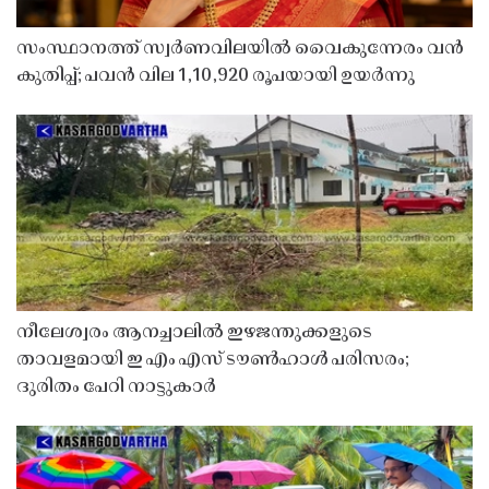
സംസ്ഥാനത്ത് സ്വർണവിലയിൽ വൈകുന്നേരം വൻ
കുതിപ്പ്; പവൻ വില 1,10,920 രൂപയായി ഉയർന്നു
നീലേശ്വരം ആനച്ചാലിൽ ഇഴജന്തുക്കളുടെ
താവളമായി ഇ എം എസ് ടൗൺഹാൾ പരിസരം;
ദുരിതം പേറി നാട്ടുകാർ