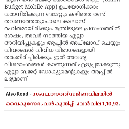
'യൂണിയൻ ബജറ്റ് മൊബൈൽ ആപ്പ്' (Union
Budget Mobile App) ഉപയോഗിക്കാം.
Updates
Assembly
Kerala
വരാനിരിക്കുന്ന ബജറ്റും കഴിഞ്ഞ രണ്ട്
Polls
Local
Look
തവണത്തേതുപോലെ കടലാസ്
Body
രഹിതമായിരിക്കും. മന്ത്രിയുടെ പ്രസംഗത്തിന്
Back
ശേഷം, അവർ നടത്തിയ എല്ലാ
Election
2025
അറിയിപ്പുകളും ആപ്പിൽ അപ്‌ലോഡ് ചെയ്യും.
വിവരങ്ങൾ വിവിധ വിഭാഗങ്ങളായി
തരംതിരിച്ചിരിക്കും. ഇത് അവശ്യ
വിശദാംശങ്ങൾ കാണുന്നത് എളുപ്പമാക്കുന്നു.
എല്ലാ ബജറ്റ് ഡോക്യുമെന്റുകളും ആപ്പിൽ
ലഭ്യമാണ്.
Also Read -
സംസ്ഥാനത്ത് സ്വർണവിലയിൽ
വൈകുന്നേരം വൻ കുതിപ്പ്; പവൻ വില 1,10,920
രൂപയായി ഉയർന്നു