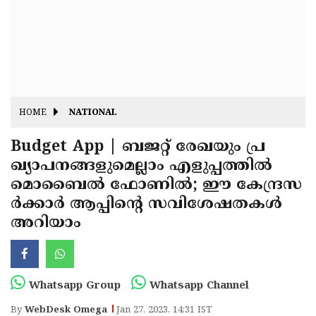
Fitr
May
Day
Eid
Al
Independence
Ad'ha
Day
Onam
HOME
NATIONAL
J&K
State
Budget App | ബജറ്റ് രേഖയും പ്ര
Haryana
ഖ്യാപനങ്ങളുമെല്ലാം എളുപ്പത്തിൽ
Assembly
State
Diwali
മൊബൈൽ ഫോണിൽ; ഈ കേന്ദ്രസ
Elections
Assembly
Christmas
ർക്കാർ ആപ്പിന്റെ സവിശേഷതകള്‍
Elections
അറിയാം
New-
Year
Republic
Day
Budget
Whatsapp Group
Whatsapp Channel
Delhi
By
WebDesk Omega
Jan 27, 2023, 14:31 IST