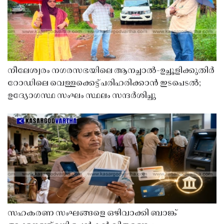
നീലേശ്വരം നഗരസഭയിലെ ആനച്ചാൽ-ഉച്ചൂളിക്കുതിർ
റോഡിലെ വെള്ളക്കെട്ട് പരിഹരിക്കാൻ ഇടപെടൽ;
ഉദ്യോഗസ്ഥ സംഘം സ്ഥലം സന്ദർശിച്ചു
സഹകരണ സംഘങ്ങളെ ഒഴിവാക്കി ബാങ്ക്