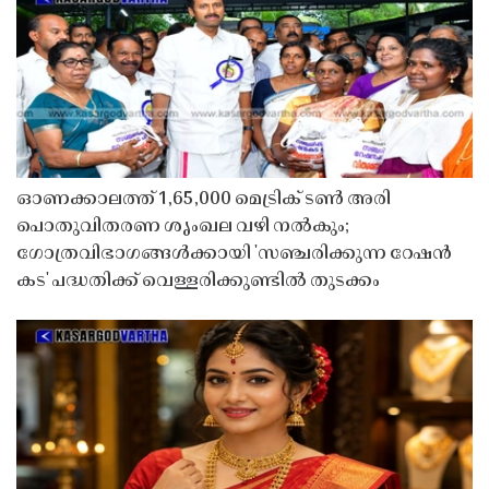
ഓണക്കാലത്ത് 1,65,000 മെട്രിക് ടൺ അരി
പൊതുവിതരണ ശൃംഖല വഴി നൽകും;
ഗോത്രവിഭാഗങ്ങൾക്കായി 'സഞ്ചരിക്കുന്ന റേഷൻ
കട' പദ്ധതിക്ക് വെള്ളരിക്കുണ്ടിൽ തുടക്കം