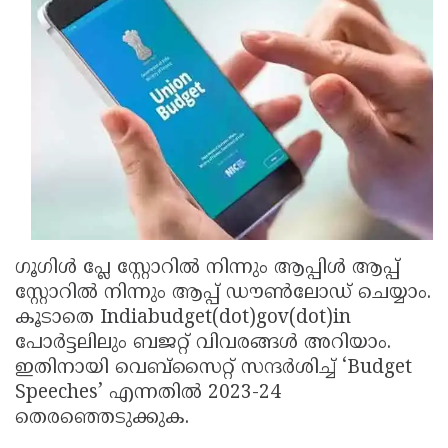
ഗൂഗിൾ പ്ലേ സ്റ്റോറിൽ നിന്നും ആപ്പിൾ ആപ്പ്
സ്റ്റോറിൽ നിന്നും ആപ്പ് ഡൗൺലോഡ് ചെയ്യാം.
കൂടാതെ Indiabudget(dot)gov(dot)in
പോർട്ടലിലും ബജറ്റ് വിവരങ്ങൾ അറിയാം.
ഇതിനായി വെബ്സൈറ്റ് സന്ദർശിച്ച് ‘Budget
Speeches’ എന്നതിൽ 2023-24
തെരഞ്ഞെടുക്കുക.