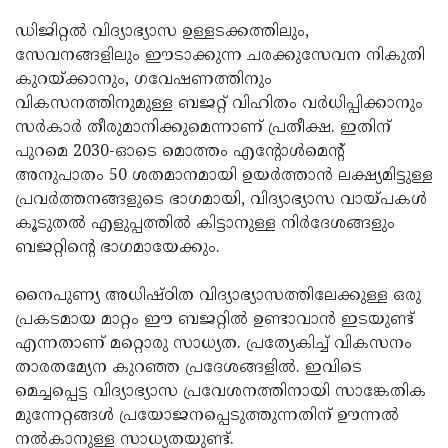
ഡിജിറ്റല്‍ വിദ്യാഭ്യാസ ഉള്ളടക്കത്തിലും,
സേവനങ്ങളിലും ഈടാക്കുന്ന ചരക്കുസേവന നികുതി
കുറയ്ക്കാനും, ഗവേഷണത്തിനും
വികസനത്തിനുമുള്ള ബജറ്റ് വിഹിതം വര്‍ധിപ്പിക്കാനും
സര്‍കാര്‍ തീരുമാനിക്കുമെന്നാണ് പ്രതീക്ഷ. ഇതിന്
പുറമെ 2030-ഓടെ മൊത്തം എന്റോള്‍മെന്റ്
അനുപാതം 50 ശതമാനമായി ഉയര്‍ത്താന്‍ ലക്ഷ്യമിട്ടുള്ള
പ്രവര്‍ത്തനങ്ങളുടെ ഭാഗമായി, വിദ്യാഭ്യാസ വായ്പകള്‍
കൂടുതല്‍ എളുപ്പത്തില്‍ കിട്ടാനുള്ള നിര്‍ദേശങ്ങളും
ബജറ്റിന്റെ ഭാഗമായേക്കും.
നൈപുണ്യ അധിഷ്ഠിത വിദ്യാഭ്യാസത്തിലേക്കുള്ള ഒരു
പ്രകടമായ മാറ്റം ഈ ബജറ്റില്‍ ഉണ്ടാവാന്‍ ഇടയുണ്ട്
എന്നതാണ് മറ്റൊരു സാധ്യത. പ്രത്യേകിച്ച് വികസനം
താരതമ്യേന കുറഞ്ഞ പ്രദേശങ്ങളില്‍. ഇവിടെ
മെച്ചപ്പെട്ട വിദ്യാഭ്യാസ പ്രവേശനത്തിനായി സാങ്കേതിക
മുന്നേറ്റങ്ങള്‍ പ്രയോജനപ്പെടുത്തുന്നതിന് ഊന്നല്‍
നല്‍കാനുള്ള സാധ്യതയുണ്ട്.