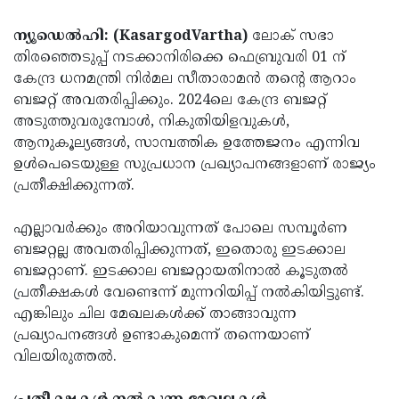
Election
Maha
ന്യൂഡെല്‍ഹി: (KasargodVartha)
ലോക് സഭാ
Shivarathri
International
തിരഞ്ഞെടുപ്പ് നടക്കാനിരിക്കെ ഫെബ്രുവരി 01 ന്
Women's
Anti-
കേന്ദ്ര ധനമന്ത്രി നിര്‍മല സീതാരാമന്‍ തന്റെ ആറാം
ബജറ്റ് അവതരിപ്പിക്കും. 2024ലെ കേന്ദ്ര ബജറ്റ്
Day
Drug
Attukal
അടുത്തുവരുമ്പോള്‍, നികുതിയിളവുകള്‍,
Campaign
Pongala
Holi
ആനുകൂല്യങ്ങള്‍, സാമ്പത്തിക ഉത്തേജനം എന്നിവ
ഉള്‍പെടെയുള്ള സുപ്രധാന പ്രഖ്യാപനങ്ങളാണ് രാജ്യം
2025
2025
IPL
പ്രതീക്ഷിക്കുന്നത്.
2025
Eid
എല്ലാവര്‍ക്കും അറിയാവുന്നത് പോലെ സമ്പൂര്‍ണ
Al-
Waqf
ബജറ്റല്ല അവതരിപ്പിക്കുന്നത്, ഇതൊരു ഇടക്കാല
Fitr
Bill
Vishu
ബജറ്റാണ്. ഇടക്കാല ബജറ്റായതിനാല്‍ കൂടുതല്‍
2025
പ്രതീക്ഷകള്‍ വേണ്ടെന്ന് മുന്നറിയിപ്പ് നല്‍കിയിട്ടുണ്ട്.
Controversy
Festival
Good
എങ്കിലും ചില മേഖലകള്‍ക്ക് താങ്ങാവുന്ന
2025
Friday
Easter
പ്രഖ്യാപനങ്ങള്‍ ഉണ്ടാകുമെന്ന് തന്നെയാണ്
വിലയിരുത്തല്‍.
Observance
Sunday
By-
2025
2025
Election
Bihar