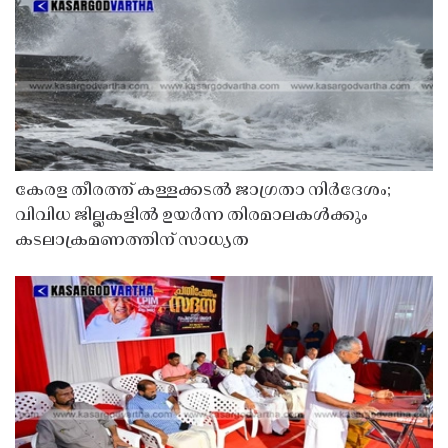
കേരള തീരത്ത് കള്ളക്കടൽ ജാഗ്രതാ നിർദേശം;
വിവിധ ജില്ലകളിൽ ഉയർന്ന തിരമാലകൾക്കും
കടലാക്രമണത്തിന് സാധ്യത