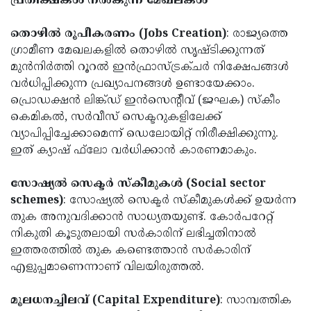
പ്രതീക്ഷകള്‍ നല്‍കുന്ന മേഖലകള്‍
Updates
Assembly
Kerala
തൊഴില്‍ രൂപീകരണം (Jobs Creation)
: രാജ്യത്തെ
Polls
Local
Look
ഗ്രാമീണ മേഖലകളില്‍ തൊഴില്‍ സൃഷ്ടിക്കുന്നത്
മുന്‍നിര്‍ത്തി റൂറല്‍ ഇന്‍ഫ്രാസ്ട്രക്ചര്‍ നിക്ഷേപങ്ങള്‍
Body
Back
വര്‍ധിപ്പിക്കുന്ന പ്രഖ്യാപനങ്ങള്‍ ഉണ്ടായേക്കാം.
Election
2025
പ്രൊഡക്ഷന്‍ ലിങ്ക്ഡ് ഇന്‍സെന്റീവ് (ജഘക) സ്‌കീം
കെമികല്‍, സര്‍വീസ് സെക്ടറുകളിലേക്ക്
വ്യാപിപ്പിച്ചേക്കാമെന്ന് ഡെലോയിറ്റ് നിരീക്ഷിക്കുന്നു.
ഇത് ക്യാഷ് ഫ്‌ലോ വര്‍ധിക്കാന്‍ കാരണമാകും.
സോഷ്യല്‍ സെക്ടര്‍ സ്‌കീമുകള്‍ (Social sector
schemes)
: സോഷ്യല്‍ സെക്ടര്‍ സ്‌കീമുകള്‍ക്ക് ഉയര്‍ന്ന
തുക അനുവദിക്കാന്‍ സാധ്യതയുണ്ട്. കോര്‍പറേറ്റ്
നികുതി കൂടുതലായി സര്‍കാരിന് ലഭിച്ചതിനാല്‍
ഇത്തരത്തില്‍ തുക കണ്ടെത്താന്‍ സര്‍കാരിന്
എളുപ്പമാണെന്നാണ് വിലയിരുത്തല്‍.
മൂലധനച്ചിലവ് (Capital Expenditure)
: സാമ്പത്തിക