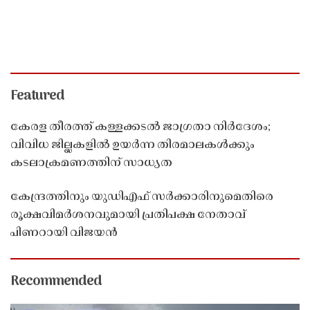
Featured
കേരള തീരത്ത് കള്ളക്കടൽ ജാഗ്രതാ നിർദേശം;
വിവിധ ജില്ലകളിൽ ഉയർന്ന തിരമാലകൾക്കും
കടലാക്രമണത്തിന് സാധ്യത
കേന്ദ്രത്തിനും യുഡിഎഫ് സർക്കാരിനുമെതിരെ
രൂക്ഷവിമർശനവുമായി പ്രതിപക്ഷ നേതാവ്
പിണറായി വിജയൻ
Recommended