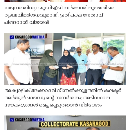
കേന്ദ്രത്തിനും യുഡിഎഫ് സർക്കാരിനുമെതിരെ
രൂക്ഷവിമർശനവുമായി പ്രതിപക്ഷ നേതാവ്
പിണറായി വിജയൻ
അക്വാട്ടിക് അക്കാദമി നീന്തൽക്കുളത്തിൽ കലക്ടർ
അർജുൻ പാണ്ഡ്യൻ്റെ സന്ദർശനം; അടിസ്ഥാന
സൗകര്യങ്ങൾ മെച്ചപ്പെടുത്താൻ നിർദേശം