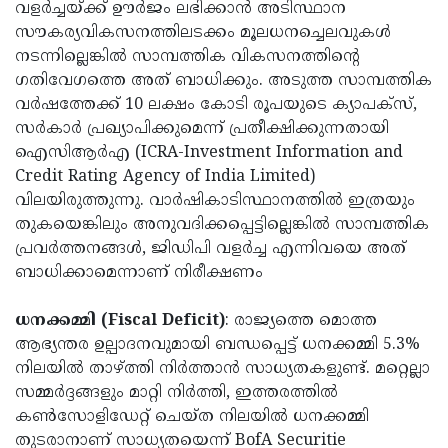
വളര്‍ച്ചയ്ക്ക് ഊര്‍ജം ലഭിക്കാന്‍ അടിസ്ഥാന
സൗകര്യവികസനത്തിലടക്കം മൂലധനച്ചെലവുകള്‍
നടന്നില്ലെങ്കില്‍ സാമ്പത്തിക വികസനത്തിന്റെ
ഗതിവേഗത്തെ അത് ബാധിക്കും. അടുത്ത സാമ്പത്തിക
വര്‍ഷത്തേക്ക് 10 ലക്ഷം കോടി രൂപയുടെ ക്യാപക്‌സ്,
സര്‍കാര്‍ പ്രഖ്യാപിക്കുമെന്ന് പ്രതീക്ഷിക്കുന്നതായി
ഐസിആർഎ (ICRA-Investment Information and
Credit Rating Agency of India Limited)
വിലയിരുത്തുന്നു. വാര്‍ഷികാടിസ്ഥാനത്തില്‍ ഇത്രയും
തുകയെങ്കിലും അനുവദിക്കപ്പെട്ടില്ലെങ്കില്‍ സാമ്പത്തിക
പ്രവര്‍ത്തനങ്ങള്‍, ജിഡിപി വളര്‍ച്ച എന്നിവയെ അത്
ബാധിക്കാമെന്നാണ് നിരീക്ഷണം
ധനക്കമ്മി (Fiscal Deficit)
: രാജ്യത്തെ മൊത്ത
ആഭ്യന്തര ഉല്പാദനവുമായി ബന്ധപ്പെട്ട് ധനക്കമ്മി 5.3%
നിലയില്‍ താഴ്ത്തി നിര്‍ത്താന്‍ സാധ്യതകളുണ്ട്. മറ്റെല്ലാ
സമ്മര്‍ദ്ദങ്ങളും മാറ്റി നിര്‍ത്തി, ഇത്തരത്തില്‍
കണ്‍സോളിഡേറ്റ് ചെയ്ത നിലയില്‍ ധനക്കമ്മി
തുടരാനാണ് സാധ്യതയെന്ന് BofA Securitie