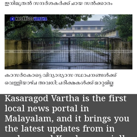
ഇനിമുതൽ സന്ദർശകർക്ക് ചായ സൽക്കാരം
കാസർകോട്ടെ വിദ്യാഭ്യാസ സ്ഥാപനങ്ങൾക്ക്
വെള്ളിയാഴ്ച അവധി; പരീക്ഷകൾക്ക് മാറ്റമില്ല
Kasaragod Vartha is the first
local news portal in
Malayalam, and it brings you
the latest updates from in