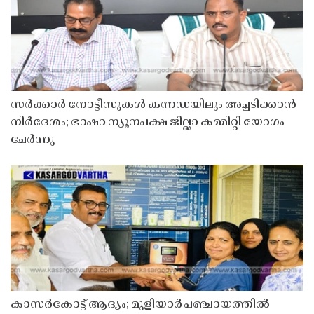
സർക്കാർ നോട്ടീസുകൾ കന്നഡയിലും അച്ചടിക്കാൻ
നിർദേശം; ഭാഷാ ന്യൂനപക്ഷ ജില്ലാ കമ്മിറ്റി യോഗം
ചേർന്നു
കാസർകോട്ട് ആദ്യം; മുളിയാർ പഞ്ചായത്തിൽ