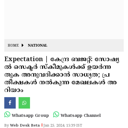
Fitr
May
Day
Eid
Al
Independence
Ad'ha
Day
Onam
HOME
NATIONAL
J&K
State
Expectation | കേന്ദ്ര ബജറ്റ്: സോഷ്യ
Haryana
ല്‍ സെക്ടര്‍ സ്‌കീമുകള്‍ക്ക് ഉയര്‍ന്ന
Assembly
State
Diwali
തുക അനുവദിക്കാന്‍ സാധ്യത; പ്ര
Elections
Assembly
Christmas
തീക്ഷകള്‍ നല്‍കുന്ന മേഖലകള്‍ അ
Elections
റിയാം
New-
Year
Republic
Day
Budget
Whatsapp Group
Whatsapp Channel
Delhi
By
Web Desk Beta
Jan 25, 2024, 15:39 IST