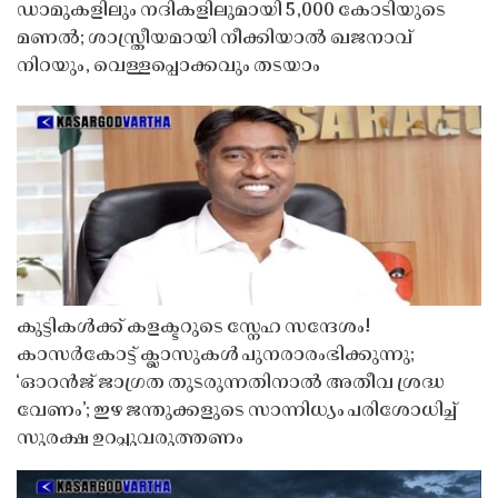
ഡാമുകളിലും നദികളിലുമായി 5,000 കോടിയുടെ
മണൽ; ശാസ്ത്രീയമായി നീക്കിയാൽ ഖജനാവ്
നിറയും, വെള്ളപ്പൊക്കവും തടയാം
കുട്ടികൾക്ക് കളക്ടറുടെ സ്നേഹ സന്ദേശം!
കാസർകോട്ട് ക്ലാസുകൾ പുനരാരംഭിക്കുന്നു;
‘ഓറൻജ് ജാഗ്രത തുടരുന്നതിനാൽ അതീവ ശ്രദ്ധ
വേണം’; ഇഴ ജന്തുക്കളുടെ സാന്നിധ്യം പരിശോധിച്ച്
സുരക്ഷ ഉറപ്പുവരുത്തണം