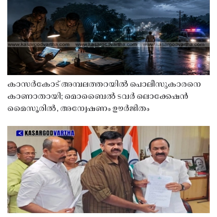
കാസർകോട് അമ്പലത്തറയിൽ പൊലീസുകാരനെ
കാണാതായി; മൊബൈൽ ടവർ ലൊക്കേഷൻ
മൈസൂരിൽ, അന്വേഷണം ഊർജിതം