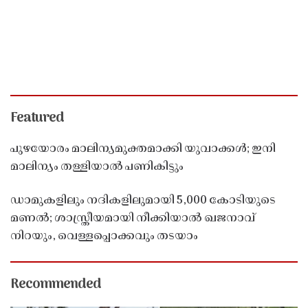
Featured
പുഴയോരം മാലിന്യമുക്തമാക്കി യുവാക്കൾ; ഇനി
മാലിന്യം തള്ളിയാൽ പണികിട്ടും
ഡാമുകളിലും നദികളിലുമായി 5,000 കോടിയുടെ
മണൽ; ശാസ്ത്രീയമായി നീക്കിയാൽ ഖജനാവ്
നിറയും, വെള്ളപ്പൊക്കവും തടയാം
Recommended