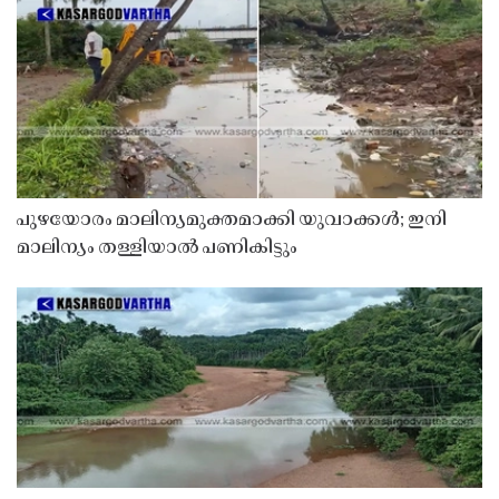
പുഴയോരം മാലിന്യമുക്തമാക്കി യുവാക്കൾ; ഇനി
മാലിന്യം തള്ളിയാൽ പണികിട്ടും