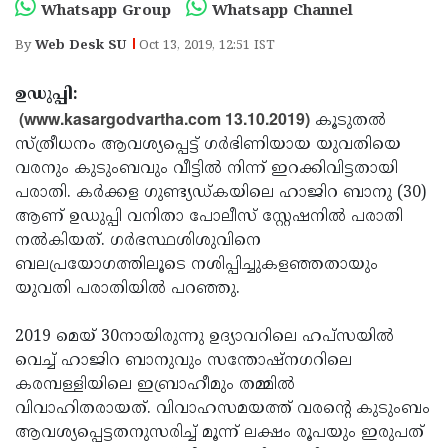
Election
Maha
Whatsapp Group
Whatsapp Channel
Shivarathri
International
By
Web Desk SU
Oct 13, 2019, 12:51 IST
Women's
Anti-
ഉഡുപ്പി:
Day
Drug
(www.kasargodvartha.com 13.10.2019)
Attukal
കൂടുതല്‍
സ്ത്രീധനം ആവശ്യപ്പെട്ട് ഗര്‍ഭിണിയായ യുവതിയെ
Campaign
Pongala
Holi
വരനും കുടുംബവും വീട്ടില്‍ നിന്ന് ഇറക്കിവിട്ടതായി
2025
2025
IPL
പരാതി. കര്‍ക്കള ഗുണ്ട്യഡ്കയിലെ ഹാജിറ ബാനു (30)
ആണ് ഉഡുപ്പി വനിതാ പോലീസ് സ്റ്റേഷനില്‍ പരാതി
2025
Eid
നല്‍കിയത്. ഗര്‍ഭസ്ഥശിശുവിനെ
Al-
Waqf
ബലപ്രയോഗത്തിലൂടെ നശിപ്പിച്ചുകളഞ്ഞതായും
യുവതി പരാതിയില്‍ പറഞ്ഞു.
Fitr
Bill
Vishu
2025
Controversy
Festival
Good
2019 മെയ് 30നായിരുന്നു ഉദ്യാവറിലെ ഹപ്സയില്‍
വെച്ച് ഹാജിറ ബാനുവും സന്തോഷ്‌നഗറിലെ
2025
Friday
Easter
കരമ്പള്ളിയിലെ ഇബ്രാഹീമും തമ്മില്‍
Observance
Sunday
By-
വിവാഹിതരായത്. വിവാഹസമയത്ത് വരന്റെ കുടുംബം
ആവശ്യപ്പെട്ടതനുസരിച്ച് മൂന്ന് ലക്ഷം രൂപയും ഇരുപത്
2025
2025
Election
Bihar