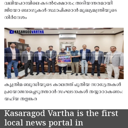
വലിയപറമ്പിലെ കടൽക്ഷോഭം; അടിയന്തരമായി
ജിയോ ബാഗുകൾ സ്ഥാപിക്കാൻ മുഖ്യമന്ത്രിയുടെ
നിർദേശം
കൃത്രിമ ബുദ്ധിയുടെ കാലത്ത് പുതിയ സാധ്യതകൾ
പ്രയോജനപ്പെടുത്താൻ സംഘടനകൾ തയ്യാറാകണം:
യഹ്‌യ തളങ്കര
Kasaragod Vartha is the first
local news portal in