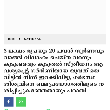
Fitr
May
Day
Eid
Al
Independence
Ad'ha
Day
Onam
HOME
NATIONAL
J&K
State
3 ലക്ഷം രൂപയും 20 പവന്‍ സ്വര്‍ണവും
Haryana
വാങ്ങി വിവാഹം ചെയ്ത വരനും
Assembly
State
Diwali
കുടുംബവും കൂടുതല്‍ സ്ത്രീധനം ആ
Elections
Assembly
Christmas
വശ്യപ്പെട്ട് ഗര്‍ഭിണിയായ യുവതിയെ
Elections
വീട്ടില്‍ നിന്ന് ഇറക്കിവിട്ടു, ഗര്‍ഭസ്ഥ
New-
ശിശുവിനെ ബലപ്രയോഗത്തിലൂടെ ന
Year
Republic
ശിപ്പിച്ചുകളഞ്ഞതായും പരാതി
Day
Budget
Delhi