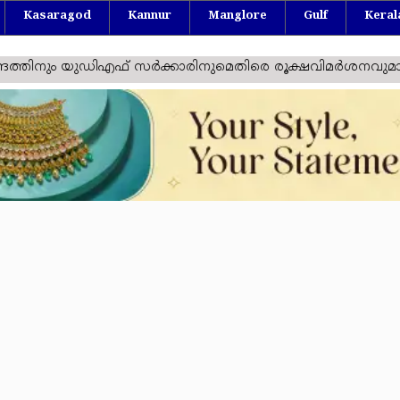
Kasaragod
Kannur
Manglore
Gulf
Keral