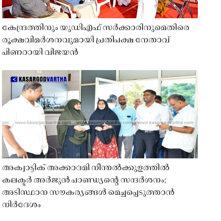
കേന്ദ്രത്തിനും യുഡിഎഫ് സർക്കാരിനുമെതിരെ
രൂക്ഷവിമർശനവുമായി പ്രതിപക്ഷ നേതാവ്
പിണറായി വിജയൻ
അക്വാട്ടിക് അക്കാദമി നീന്തൽക്കുളത്തിൽ
കലക്ടർ അർജുൻ പാണ്ഡ്യൻ്റെ സന്ദർശനം;
അടിസ്ഥാന സൗകര്യങ്ങൾ മെച്ചപ്പെടുത്താൻ
നിർദേശം