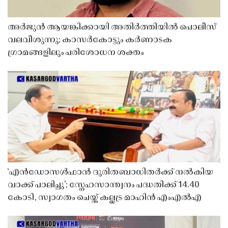
അർജുൻ ആയങ്കിക്കായി അതിർത്തിയിൽ പൊലീസ്
വലവീശുന്നു; കാസർകോട്ടും കർണാടക
ഗ്രാമങ്ങളിലും പരിശോധന ശക്തം
‘എൻഡോസൾഫാൻ ദുരിതബാധിതർക്ക് നൽകിയ
വാക്ക് പാലിച്ചു’; സ്നേഹസാന്ത്വനം പദ്ധതിക്ക് 14.40
കോടി, സ്വാഗതം ചെയ്ത് കല്ലട്ര മാഹിൻ എംഎൽഎ