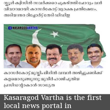
സ്കൂൾ ക്വിസിൽ സവർക്കറെ പുകഴ്ത്തി ചോദ്യം വൻ
വിവാദമായി: കാസർകോട്ട് വ്യാപക പ്രതിഷേധം,
അടിയന്തര റിപ്പോർട്ട് തേടി ഡിഡിഇ
കാസർകോട്ട് മുസ്ലിം ലീഗിൽ വമ്പൻ അഴിച്ചുപണിക്ക്
കളമൊരുങ്ങുന്നു; മുനീർ ഹാജി പുതിയ
പ്രസിഡൻ്റാകാൻ സാധ്യത
Kasaragod Vartha is the first
local news portal in