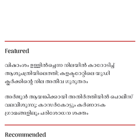
Featured
വിഷാംശം ഉള്ളിൽച്ചെന്ന നിലയിൽ കാറോടിച്ച്
ആശുപത്രിയിലെത്തി; കളക്ടറേറ്റിലെ യുഡി
ക്ലർക്കിൻ്റെ നില അതീവ ഗുരുതരം
അർജുൻ ആയങ്കിക്കായി അതിർത്തിയിൽ പൊലീസ്
വലവീശുന്നു; കാസർകോട്ടും കർണാടക
ഗ്രാമങ്ങളിലും പരിശോധന ശക്തം
Recommended