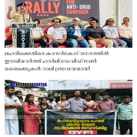
ലഹരിക്കെതിരെ കാസർകോട് നഗരത്തിൽ
ഇരമ്പിയാർത്ത് ഹാർലി ഡേവിഡ്‌സൺ
ബൈക്കുകൾ; റാലി ശ്രദ്ധേയമായി