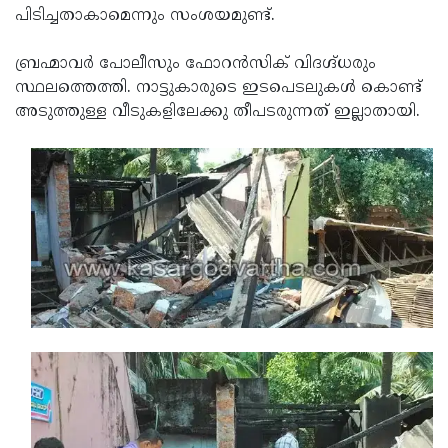
പിടിച്ചതാകാമെന്നും സംശയമുണ്ട്.
Updates
Assembly
Kerala
Polls
Local
ബ്രഹ്മാവര്‍ പോലീസും ഫോറന്‍സിക് വിദഗ്ദ്ധരും
Look
സ്ഥലത്തെത്തി. നാട്ടുകാരുടെ ഇടപെടലുകള്‍ കൊണ്ട്
Body
Back
അടുത്തുള്ള വീടുകളിലേക്കു തീപടരുന്നത് ഇല്ലാതായി.
Election
2025