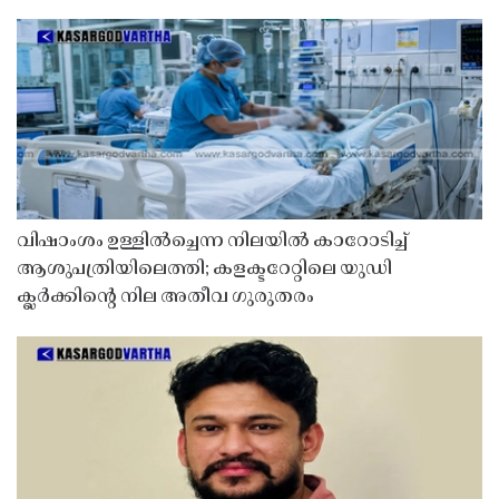
വിഷാംശം ഉള്ളിൽച്ചെന്ന നിലയിൽ കാറോടിച്ച്
ആശുപത്രിയിലെത്തി; കളക്ടറേറ്റിലെ യുഡി
ക്ലർക്കിൻ്റെ നില അതീവ ഗുരുതരം