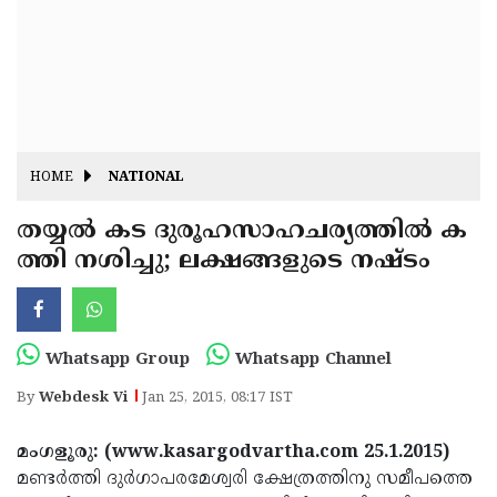
Fitr
May
Day
Eid
Al
Independence
Ad'ha
Day
Onam
HOME
NATIONAL
J&K
State
തയ്യല്‍ കട ദുരൂഹസാഹചര്യത്തില്‍ ക
Haryana
ത്തി നശിച്ചു; ലക്ഷങ്ങളുടെ നഷ്ടം
Assembly
State
Diwali
Elections
Assembly
Christmas
Elections
New-
Whatsapp Group
Whatsapp Channel
Year
Republic
By
Webdesk Vi
Jan 25, 2015, 08:17 IST
Day
Budget
മംഗളൂരു: (www.kasargodvartha.com 25.1.2015)
Delhi
മണ്ടര്‍ത്തി ദുര്‍ഗാപരമേശ്വരി ക്ഷേത്രത്തിനു സമീപത്തെ