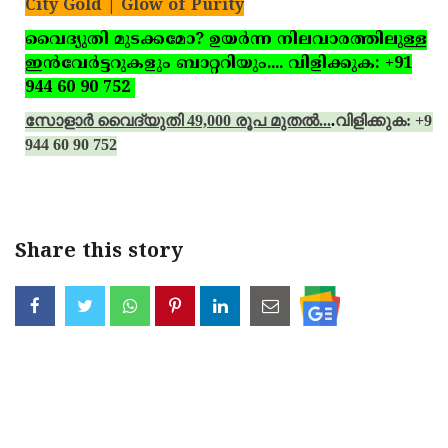
City Gold | Glow of Purity
വൈദ്യുതി മുടക്കമോ? ഉയര്‍ന്ന നിലവാരത്തിലുള്ള
ഇന്‍വേര്‍ട്ടറുകളും ബാറ്ററിയും.... വിളിക്കുക: +91
944 60 90 752
സോളാര്‍ വൈദ്യുതി 49,000 രൂപ മുതല്‍...
.
വിളിക്കുക: +91
944 60 90 752
Share this story