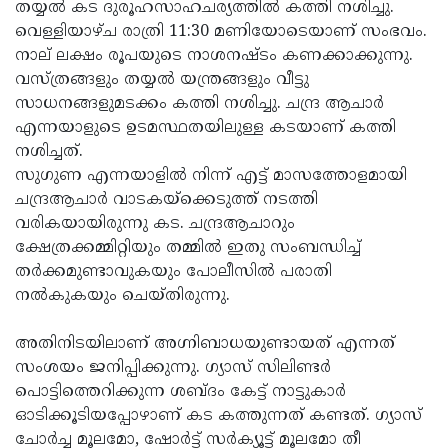
Election
തയ്യല്‍ കട ദുരൂഹസാഹചര്യത്തില്‍ കത്തി നശിച്ചു.
Maha
വെള്ളിയാഴ്ച രാത്രി 11:30 മണിയോടെയാണ് സംഭവം.
Shivarathri
International
നാല് ലക്ഷം രൂപയുടെ നാശനഷ്ടം കണക്കാക്കുന്നു.
Women's
വസ്ത്രങ്ങളും തയ്യല്‍ യന്ത്രങ്ങളും വീട്ടു
Anti-
സാധനങ്ങളുമടക്കം കത്തി നശിച്ചു. ചന്ദ്ര ആചാര്‍
Day
Drug
Attukal
എന്നയാളുടെ ഉടമസ്ഥതയിലുള്ള കടയാണ് കത്തി
Campaign
Pongala
നശിച്ചത്.
Holi
സുഗുണ എന്നയാളില്‍ നിന്ന് എട്ട് മാസത്തോളമായി
2025
2025
IPL
ചന്ദ്രആചാര്‍ വാടകയ്‌ക്കെടുത്ത് നടത്തി
2025
വരികയായിരുന്നു കട. ചന്ദ്രആചാറും
Eid
ക്ഷേത്രക്കമ്മിറ്റിയും തമ്മില്‍ ഇതു സംബന്ധിച്ച്
Al-
Waqf
തര്‍ക്കമുണ്ടാവുകയും പോലീസില്‍ പരാതി
Fitr
Bill
നല്‍കുകയും ചെയ്തിരുന്നു.
Vishu
2025
Controversy
Festival
Good
അതിനിടയിലാണ് അഗ്നിബാധയുണ്ടായത് എന്നത്
2025
Friday
സംശയം ജനിപ്പിക്കുന്നു. ഗ്യാസ് സിലിണ്ടര്‍
Easter
പൊട്ടിത്തെറിക്കുന്ന ശബ്ദം കേട്ട് നാട്ടുകാര്‍
Observance
Sunday
By-
ഓടിക്കൂടിയപ്പോഴാണ് കട കത്തുന്നത് കണ്ടത്. ഗ്യാസ്
2025
2025
Election
ചോര്‍ച്ച മൂലമോ, ഷോര്‍ട്ട് സര്‍ക്യൂട്ട് മൂലമോ തീ
Bihar