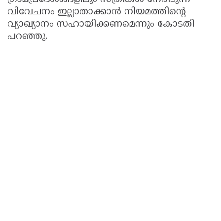
വിവേചനം ഇല്ലാതാക്കാൻ നിയമത്തിന്റെ
വ്യാഖ്യാനം സഹായിക്കണമെന്നും കോടതി
പറഞ്ഞു.