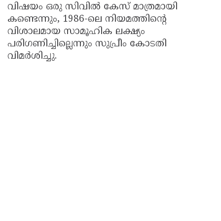
വിഷയം ഒരു സിവിൽ കേസ് മാത്രമായി
കണ്ടെന്നും, 1986-ലെ നിയമത്തിന്റെ
വിശാലമായ സാമൂഹിക ലക്ഷ്യം
പരിഗണിച്ചില്ലെന്നും സുപ്രീം കോടതി
വിമർശിച്ചു.