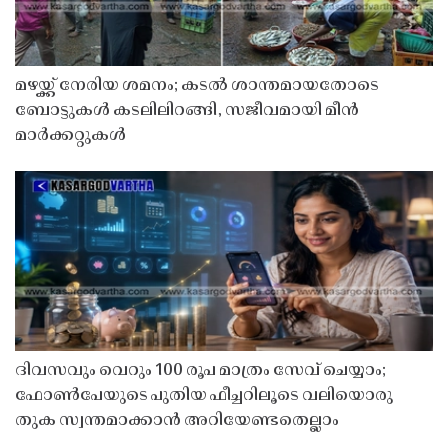
മഴയ്ക്ക് നേരിയ ശമനം; കടൽ ശാന്തമായതോടെ
ബോട്ടുകൾ കടലിലിറങ്ങി, സജീവമായി മീൻ
മാർക്കറ്റുകൾ
ദിവസവും വെറും 100 രൂപ മാത്രം സേവ് ചെയ്യാം;
ഫോൺപേയുടെ പുതിയ ഫീച്ചറിലൂടെ വലിയൊരു
തുക സ്വന്തമാക്കാൻ അറിയേണ്ടതെല്ലാം