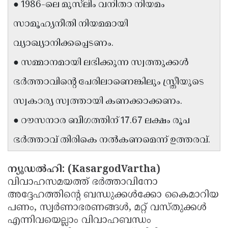
● 1986-ലെ മുസ്‌ലിം വനിതാ നിയമം
Updates
Assembly
Kerala
സാമൂഹ്യനീതി നിയമമായി
Polls
Local
Look
വ്യാഖ്യാനിക്കപ്പെടണം.
Body
Back
● സമ്മാനമായി ലഭിക്കുന്ന സ്വത്തുക്കൾ
Election
2025
ഭർത്താവിൻ്റെ പേരിലാണെങ്കിലും സ്ത്രീയുടെ
സ്വകാര്യ സ്വത്തായി കണക്കാക്കണം.
● റൗസനാര ബീഗത്തിന് 17.67 ലക്ഷം രൂപ
ഭർത്താവ് തിരികെ നൽകണമെന്ന് ഉത്തരവ്.
ന്യൂഡൽഹി: (KasargodVartha)
വിവാഹസമയത്ത് ഭർത്താവിനോ
അദ്ദേഹത്തിന്റെ ബന്ധുക്കൾക്കോ കൈമാറിയ
പണം, സ്വർണാഭരണങ്ങൾ, മറ്റ് വസ്തുക്കൾ
എന്നിവയെല്ലാം വിവാഹബന്ധം