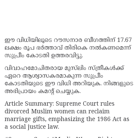
ഈ വിധിയിലൂടെ റൗസനാര ബീഗത്തിന് 17.67
ലക്ഷം രൂപ ഭർത്താവ് തിരികെ നൽകണമെന്ന്
സുപ്രീം കോടതി ഉത്തരവിട്ടു.
വിവാഹമോചിതരായ മുസ്‌ലിം സ്ത്രീകൾക്ക്
ഏറെ ആശ്വാസകരമാകുന്ന സുപ്രീം
കോടതിയുടെ ഈ വിധി അറിയുക. നിങ്ങളുടെ
അഭിപ്രായം കമൻ്റ് ചെയ്യുക.
Article Summary: Supreme Court rules
divorced Muslim women can reclaim
marriage gifts, emphasizing the 1986 Act as
a social justice law.