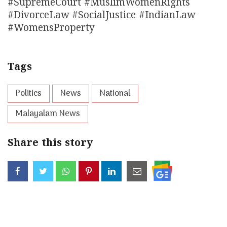
#SupremeCourt #MuslimWomenRights
#DivorceLaw #SocialJustice #IndianLaw
#WomensProperty
Tags
Politics
News
National
Malayalam News
Share this story