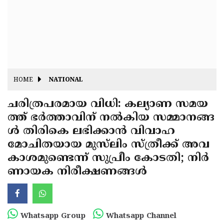
Fitr
May
Day
Eid
Al
Independence
Ad'ha
Day
Onam
HOME
NATIONAL
J&K
State
ചരിത്രപരമായ വിധി: കല്യാണ സമയ
Haryana
ത്ത് ഭർത്താവിന് നൽകിയ സമ്മാനങ്ങ
Assembly
State
Diwali
ൾ തിരികെ ലഭിക്കാൻ വിവാഹ
Elections
Assembly
Christmas
മോചിതയായ മുസ്‌ലിം സ്ത്രീക്ക് അവ
Elections
കാശമുണ്ടെന്ന് സുപ്രീം കോടതി; നിർ
New-
ണായക നിരീക്ഷണങ്ങൾ
Year
Republic
Day
Budget
Delhi
Whatsapp Group
Whatsapp Channel