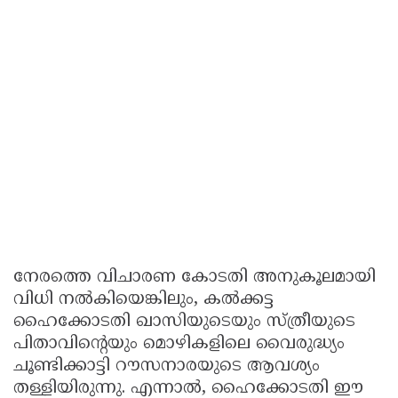
നേരത്തെ വിചാരണ കോടതി അനുകൂലമായി
വിധി നൽകിയെങ്കിലും, കൽക്കട്ട
ഹൈക്കോടതി ഖാസിയുടെയും സ്ത്രീയുടെ
പിതാവിൻ്റെയും മൊഴികളിലെ വൈരുദ്ധ്യം
ചൂണ്ടിക്കാട്ടി റൗസനാരയുടെ ആവശ്യം
തള്ളിയിരുന്നു. എന്നാൽ, ഹൈക്കോടതി ഈ