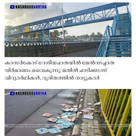
കാസർകോട് ദേശീയപാതയിൽ മേൽനടപ്പാത
നിർമാണം വൈകുന്നു; മതിൽ ചാടിക്കടന്ന്
വിദ്യാർഥികൾ, ദുരിതത്തിൽ നാട്ടുകാർ