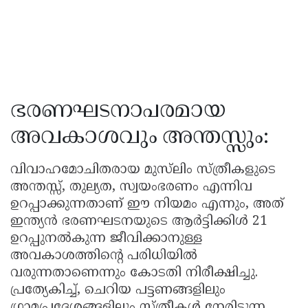
ഭരണഘടനാപരമായ
അവകാശവും അന്തസ്സും:
വിവാഹമോചിതരായ മുസ്‌ലിം സ്‌ത്രീകളുടെ
അന്തസ്സ്, തുല്യത, സ്വയംഭരണം എന്നിവ
ഉറപ്പാക്കുന്നതാണ് ഈ നിയമം എന്നും, അത്
ഇന്ത്യൻ ഭരണഘടനയുടെ ആർട്ടിക്കിൾ 21
ഉറപ്പുനൽകുന്ന ജീവിക്കാനുള്ള
അവകാശത്തിൻ്റെ പരിധിയിൽ
വരുന്നതാണെന്നും കോടതി നിരീക്ഷിച്ചു.
പ്രത്യേകിച്ച്, ചെറിയ പട്ടണങ്ങളിലും
ഗ്രാമപ്രദേശങ്ങളിലും സ്ത്രീകൾ നേരിടുന്ന