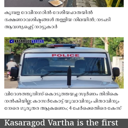
കുമ്പള ദേവീനഗറിൽ ദേശീയപാതയിൽ
ഭക്ഷണാവശിഷ്ടങ്ങൾ തള്ളിയ നിലയിൽ; നടപടി
ആവശ്യപ്പെട്ട് നാട്ടുകാർ
വിദേശത്തുനിന്ന് കൊടുത്തയച്ച സ്വർണം തിരികെ
നൽകിയില്ല; കാസർകോട്ട് യുവാവിനും പിതാവിനും
നേരെ ഗുരുതര ആക്രമണം; 4 പേർക്കെതിരെ കേസ്
Kasaragod Vartha is the first