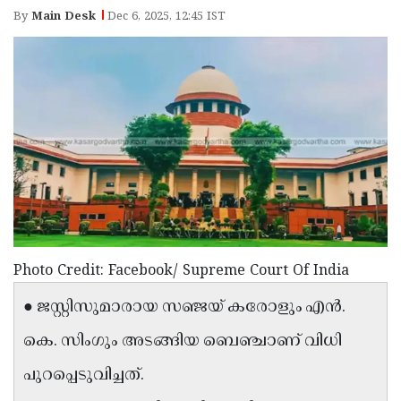
Election
Maha
By
Main Desk
Dec 6, 2025, 12:45 IST
Shivarathri
International
Women's
Anti-
Day
Drug
Attukal
Campaign
Pongala
Holi
2025
2025
IPL
2025
Eid
Al-
Waqf
Fitr
Bill
Vishu
Photo Credit: Facebook/ Supreme Court Of India
2025
Controversy
Festival
Good
● ജസ്റ്റിസുമാരായ സഞ്ജയ് കരോളും എൻ.
2025
Friday
Easter
കെ. സിംഗും അടങ്ങിയ ബെഞ്ചാണ് വിധി
Observance
Sunday
By-
പുറപ്പെടുവിച്ചത്.
2025
2025
Election
Bihar