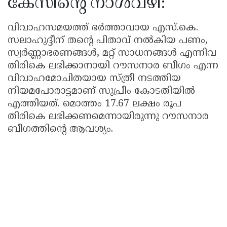
കേസിന്റെ നാൾവഴി:
വിവാഹസമയത്ത് ഭർത്താവായ എസ്.കെ.
സലാഹുദ്ദീന് തൻ്റെ പിതാവ് നൽകിയ പണം,
സ്വർണ്ണാഭരണങ്ങൾ, മറ്റ് സാധനങ്ങൾ എന്നിവ
തിരികെ ലഭിക്കാനായി റൗസനാര ബീഗം എന്ന
വിവാഹമോചിതയായ സ്ത്രീ നടത്തിയ
നിയമപോരാട്ടമാണ് സുപ്രീം കോടതിയിൽ
എത്തിയത്. മൊത്തം 17.67 ലക്ഷം രൂപ
തിരികെ ലഭിക്കണമെന്നായിരുന്നു റൗസനാര
ബീഗത്തിൻ്റെ ആവശ്യം.