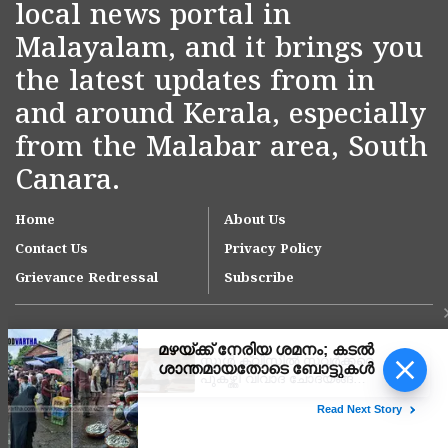
local news portal in
Malayalam, and it brings you
the latest updates from in
and around Kerala, especially
from the Malabar area, South
Canara.
Home
About Us
Contact Us
Privacy Policy
Grievance Redressal
Subscribe
സ്കൂൾ ക്വിസിൽ സവർക്കറെ
പുകഴ്ത്തി വിവാദ ചോദ്യങ്ങൾ;
അധ്യാപകനെ
സസ്പെൻഡ് ചെയ്യാൻ
Copyright © 2007-
2026
Kasargodvartha
ഉത്തരവിട്ട് ഡിജിഇ