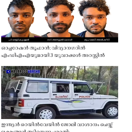
ഓപ്പറേഷൻ തൂഫാൻ; വിദ്യാനഗറിൽ
എംഡിഎംഎയുമായി 3 യുവാക്കൾ അറസ്റ്റിൽ
ഇന്ത്യൻ റെയിൽവേയിൽ ജോലി വാഗ്ദാനം ചെയ്ത്