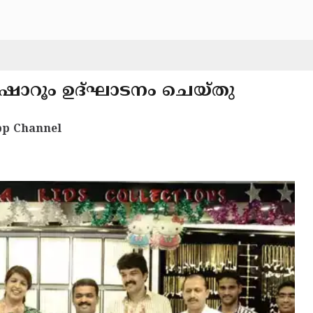
് ഷോറൂം ഉദ്ഘാടനം ചെയ്തു
p Channel