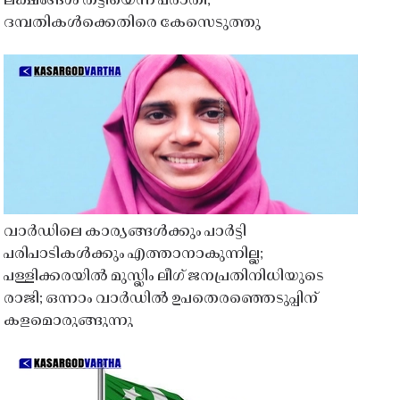
ലക്ഷങ്ങൾ തട്ടിയെന്ന പരാതി;
ദമ്പതികൾക്കെതിരെ കേസെടുത്തു
വാർഡിലെ കാര്യങ്ങൾക്കും പാർട്ടി
പരിപാടികൾക്കും എത്താനാകുന്നില്ല;
പള്ളിക്കരയിൽ മുസ്ലിം ലീഗ് ജനപ്രതിനിധിയുടെ
രാജി; ഒന്നാം വാർഡിൽ ഉപതെരഞ്ഞെടുപ്പിന്
കളമൊരുങ്ങുന്നു