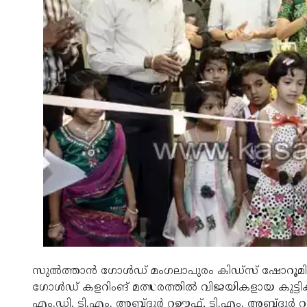
സുല്‍ത്താന്‍ ഗോള്‍ഡ് മംഗലാപുരം കിഡ്‌സ് ഷോറൂമിന
ഗോള്‍ഡ് കളറിംങ് മത്സരത്തില്‍ വിജയികളായ കുട്ടികള്‍
എം.ഡി. ടി.എം. അബ്ദുര്‍ റഊഫ്, ടി.എം. അബ്ദുര്‍