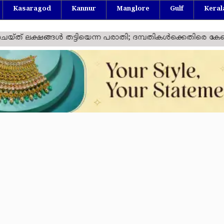
Kasaragod
Kannur
Manglore
Gulf
Keral