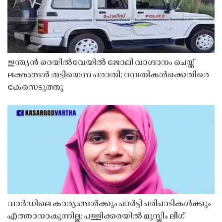
ഇന്ത്യൻ റെയിൽവേയിൽ ജോലി വാഗ്ദാനം ചെയ്ത്
ലക്ഷങ്ങൾ തട്ടിയെന്ന പരാതി; ദമ്പതികൾക്കെതിരെ
കേസെടുത്തു
വാർഡിലെ കാര്യങ്ങൾക്കും പാർട്ടി പരിപാടികൾക്കും
എത്താനാകുന്നില്ല; പള്ളിക്കരയിൽ മുസ്ലിം ലീഗ്