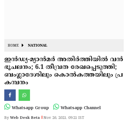
Fitr
May
Day
Eid
Al
Independence
Ad'ha
Day
Onam
HOME
NATIONAL
J&K
State
ഇന്‍ഡ്യ-മ്യാന്‍മര്‍ അതിര്‍ത്തിയില്‍ വന്‍
Haryana
ഭൂചലനം; 6.1 തീവ്രത രേഖപ്പെടുത്തി;
Assembly
State
Diwali
ബംഗ്ലാദേശിലും കൊല്‍കത്തയിലും പ്ര
Elections
Assembly
Christmas
കമ്പനം
Elections
New-
Year
Republic
Whatsapp Group
Whatsapp Channel
Day
Budget
By
Web Desk Beta
Nov 26, 2021, 09:21 IST
Delhi