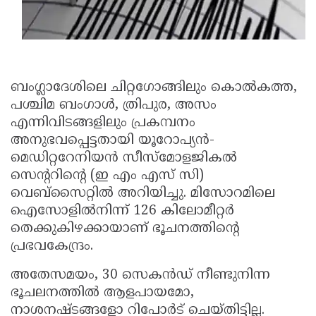
Updates
Assembly
Kerala
Polls
Local
Look
Body
Back
ബംഗ്ലാദേശിലെ ചിറ്റഗോങ്ങിലും കൊല്‍കത്ത,
Election
2025
പശ്ചിമ ബംഗാള്‍, ത്രിപുര, അസം
എന്നിവിടങ്ങളിലും പ്രകമ്പനം
അനുഭവപ്പെട്ടതായി യൂറോപ്യന്‍-
മെഡിറ്ററേനിയന്‍ സീസ്മോളജികല്‍
സെന്ററിന്റെ (ഇ എം എസ് സി)
വെബ്സൈറ്റില്‍ അറിയിച്ചു. മിസോറമിലെ
ഐസോളില്‍നിന്ന് 126 കിലോമീറ്റര്‍
തെക്കുകിഴക്കായാണ് ഭൂചനത്തിന്റെ
പ്രഭവകേന്ദ്രം.
അതേസമയം, 30 സെകന്‍ഡ് നീണ്ടുനിന്ന
ഭൂചലനത്തില്‍ ആളപായമോ,
നാശനഷ്ടങ്ങളോ റിപോര്‍ട് ചെയ്തിട്ടില്ല.