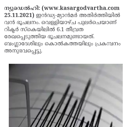
Election
Maha
ന്യൂഡെല്‍ഹി: (www.kasargodvartha.com
Shivarathri
International
25.11.2021)
ഇന്‍ഡ്യ-മ്യാന്‍മര്‍ അതിര്‍ത്തിയില്‍
വന്‍ ഭൂചലനം. വെള്ളിയാഴ്ച പുലര്‍ചെയാണ്
Women's
Anti-
റിക്ടര്‍ സ്‌കെയിലില്‍ 6.1 തീവ്രത
Day
Drug
Attukal
രേഖപ്പെടുത്തിയ ഭൂചലനമുണ്ടായത്.
Campaign
Pongala
Holi
ബംഗ്ലാദേശിലും കൊല്‍കത്തയിലും പ്രകമ്പനം
അനുഭവപ്പെട്ടു.
2025
2025
IPL
2025
Eid
Al-
Waqf
Fitr
Bill
Vishu
2025
Controversy
Festival
Good
2025
Friday
Easter
Observance
Sunday
By-
2025
2025
Election
Bihar