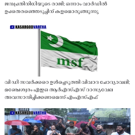
ജനപ്രതിനിധിയുടെ രാജി; ഒന്നാം വാർഡിൽ
ഉപതെരഞ്ഞെടുപ്പിന് കളമൊരുങ്ങുന്നു
വി ഡി സവർക്കറെ ഉൾപ്പെടുത്തി വിവാദ ചോദ്യാവലി;
മഞ്ചേശ്വരം എഇഒ ആർഎസ്എസ് ദാസ്യവേല
അവസാനിപ്പിക്കണമെന്ന് എംഎസ്എഫ്