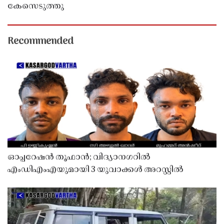
കേസെടുത്തു
Recommended
ഓപ്പറേഷൻ തൂഫാൻ; വിദ്യാനഗറിൽ
എംഡിഎംഎയുമായി 3 യുവാക്കൾ അറസ്റ്റിൽ