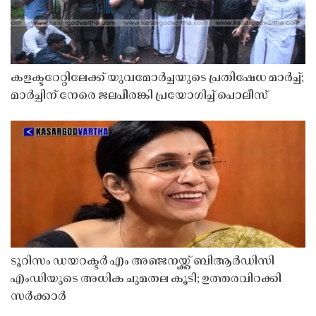
കളക്ടറേറ്റിലേക്ക് യുവമോർച്ചയുടെ പ്രതിഷേധ മാർച്ച്;
മാർച്ചിന് നേരെ ജലപീരങ്കി പ്രയോഗിച്ച് പൊലീസ്
ടൂറിസം ഡയറക്ടർ എം അഞ്ജനയ്ക്ക് ബിആർഡിസി
എംഡിയുടെ അധിക ചുമതല കൂടി; ഉത്തരവിറക്കി
സർക്കാർ