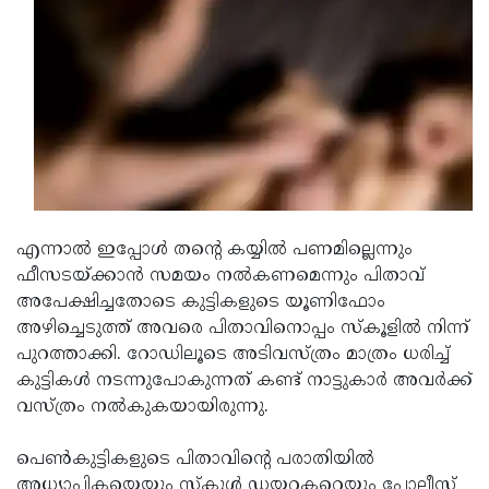
Updates
Assembly
Kerala
Polls
Local
Look
Body
Back
Election
2025
എന്നാല്‍ ഇപ്പോള്‍ തന്റെ കയ്യില്‍ പണമില്ലെന്നും
ഫീസടയ്ക്കാന്‍ സമയം നല്‍കണമെന്നും പിതാവ്
അപേക്ഷിച്ചതോടെ കുട്ടികളുടെ യൂണിഫോം
അഴിച്ചെടുത്ത് അവരെ പിതാവിനൊപ്പം സ്‌കൂളില്‍ നിന്ന്
പുറത്താക്കി. റോഡിലൂടെ അടിവസ്ത്രം മാത്രം ധരിച്ച്
കുട്ടികള്‍ നടന്നുപോകുന്നത് കണ്ട് നാട്ടുകാര്‍ അവര്‍ക്ക്
വസ്ത്രം നല്‍കുകയായിരുന്നു.
പെണ്‍കുട്ടികളുടെ പിതാവിന്റെ പരാതിയില്‍
അധ്യാപികയെയും സ്‌കൂള്‍ ഡയറക്ടറെയും പോലീസ്