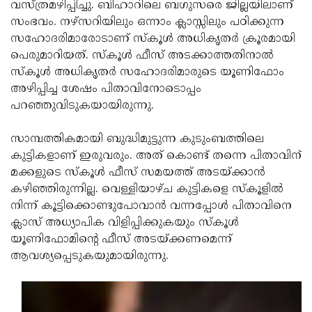
Election
വസ്ത്രമഴിപ്പിച്ചു. ബിഹാറിലെ ബഗുസരെ ജില്ലയിലാണ്
Maha
സംഭവം. നഴ്‌സറിയിലും ഒന്നാം ക്ലാസ്സിലും പഠിക്കുന്ന
Shivarathri
International
സഹോദരിമാരോടാണ് സ്‌കൂള്‍ അധികൃതര്‍ ക്രൂരമായി
Women's
പെരുമാറിയത്. സ്‌കൂള്‍ ഫീസ് അടക്കാത്തതിനാല്‍
Anti-
സ്‌കൂള്‍ അധികൃതര്‍ സഹോദരിമാരുടെ യൂണിഫോം
Day
Drug
Attukal
അഴിപ്പിച്ച ശേഷം പിതാവിനോടൊപ്പം
Campaign
Pongala
പറഞ്ഞുവിടുകയായിരുന്നു.
Holi
2025
2025
IPL
സാമ്പത്തികമായി ബുദ്ധിമുട്ടുന്ന കുടുംബത്തിലെ
2025
കുട്ടികളാണ് ഇരുവരും. അത് കൊണ്ട് തന്നെ പിതാവിന്
Eid
മക്കളുടെ സ്‌കൂള്‍ ഫീസ് സമയത്ത് അടയ്ക്കാന്‍
Al-
Waqf
കഴിഞ്ഞിരുന്നില്ല. വെള്ളിയാഴ്ച കുട്ടികളെ സ്‌കൂളില്‍
Fitr
Bill
നിന്ന് കൂട്ടിക്കൊണ്ടുപോവാന്‍ വന്നപ്പോള്‍ പിതാവിനെ
Vishu
ക്ലാസ് അധ്യാപിക വിളിപ്പിക്കുകയും സ്‌കൂള്‍
2025
Controversy
Festival
Good
യൂണിഫോമിന്റെ ഫീസ് അടയ്ക്കണമെന്ന്
2025
Friday
ആവശ്യപ്പെടുകയുമായിരുന്നു.
Easter
Observance
Sunday
By-
2025
2025
Election
Bihar