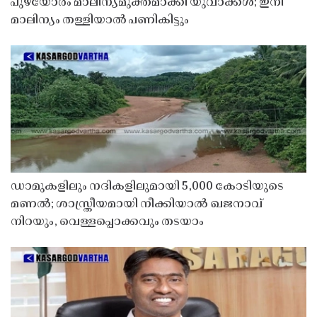
പുഴയോരം മാലിന്യമുക്തമാക്കി യുവാക്കൾ; ഇനി
മാലിന്യം തള്ളിയാൽ പണികിട്ടും
ഡാമുകളിലും നദികളിലുമായി 5,000 കോടിയുടെ
മണൽ; ശാസ്ത്രീയമായി നീക്കിയാൽ ഖജനാവ്
നിറയും, വെള്ളപ്പൊക്കവും തടയാം