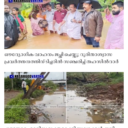
ഔദ്യോഗിക വാഹനം ജപ്തി ചെയ്തു; ദുരിതാശ്വാസ
പ്രവർത്തനത്തിന് ടിപ്പറിൽ സഞ്ചരിച്ച് തഹസിൽദാർ