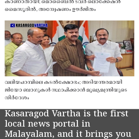
കാണാതായി; മൊബൈൽ ടവർ ലൊക്കേഷൻ
മൈസൂരിൽ, അന്വേഷണം ഊർജിതം
വലിയപറമ്പിലെ കടൽക്ഷോഭം; അടിയന്തരമായി
ജിയോ ബാഗുകൾ സ്ഥാപിക്കാൻ മുഖ്യമന്ത്രിയുടെ
നിർദേശം
Kasaragod Vartha is the first
local news portal in
Malayalam, and it brings you