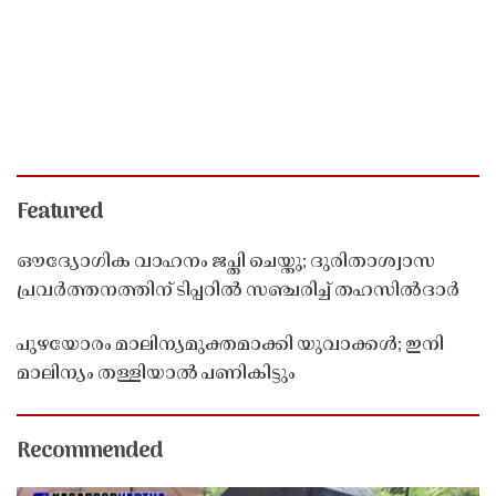
Featured
ഔദ്യോഗിക വാഹനം ജപ്തി ചെയ്തു; ദുരിതാശ്വാസ
പ്രവർത്തനത്തിന് ടിപ്പറിൽ സഞ്ചരിച്ച് തഹസിൽദാർ
പുഴയോരം മാലിന്യമുക്തമാക്കി യുവാക്കൾ; ഇനി
മാലിന്യം തള്ളിയാൽ പണികിട്ടും
Recommended