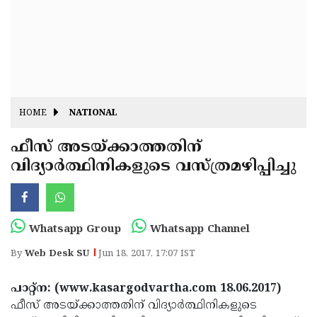
Fitr
May
Day
Eid
Al
Independence
Ad'ha
Day
Onam
HOME
NATIONAL
J&K
State
ഫീസ് അടയ്ക്കാത്തതിന്
Haryana
വിദ്യാര്‍ത്ഥിനികളുടെ വസ്ത്രമഴിപ്പിച്ചു
Assembly
State
Diwali
Elections
Assembly
Christmas
Elections
New-
Whatsapp Group
Whatsapp Channel
Year
Republic
By
Web Desk SU
Jun 18, 2017, 17:07 IST
Day
Budget
പാറ്റ്‌ന: (www.kasargodvartha.com 18.06.2017)
Delhi
ഫീസ് അടയ്ക്കാത്തതിന് വിദ്യാര്‍ത്ഥിനികളുടെ