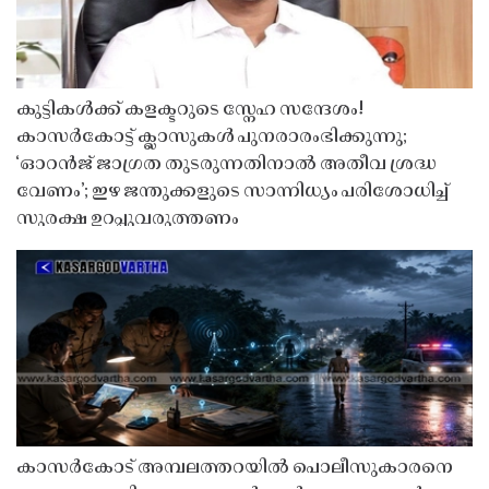
കുട്ടികൾക്ക് കളക്ടറുടെ സ്നേഹ സന്ദേശം!
കാസർകോട്ട് ക്ലാസുകൾ പുനരാരംഭിക്കുന്നു;
‘ഓറൻജ് ജാഗ്രത തുടരുന്നതിനാൽ അതീവ ശ്രദ്ധ
വേണം’; ഇഴ ജന്തുക്കളുടെ സാന്നിധ്യം പരിശോധിച്ച്
സുരക്ഷ ഉറപ്പുവരുത്തണം
കാസർകോട് അമ്പലത്തറയിൽ പൊലീസുകാരനെ