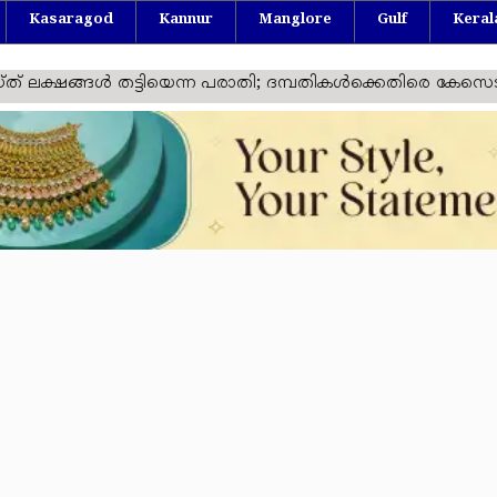
Kasaragod
Kannur
Manglore
Gulf
Keral