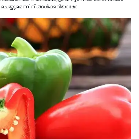
െയ്യുമെന്ന് നിങ്ങൾക്കറിയാമോ.