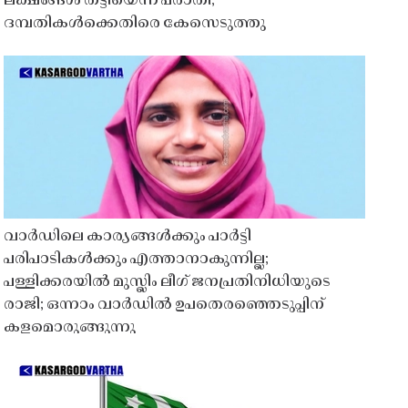
ലക്ഷങ്ങൾ തട്ടിയെന്ന പരാതി;
ദമ്പതികൾക്കെതിരെ കേസെടുത്തു
വാർഡിലെ കാര്യങ്ങൾക്കും പാർട്ടി
പരിപാടികൾക്കും എത്താനാകുന്നില്ല;
പള്ളിക്കരയിൽ മുസ്ലിം ലീഗ് ജനപ്രതിനിധിയുടെ
രാജി; ഒന്നാം വാർഡിൽ ഉപതെരഞ്ഞെടുപ്പിന്
കളമൊരുങ്ങുന്നു