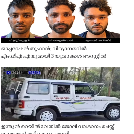
ഓപ്പറേഷൻ തൂഫാൻ; വിദ്യാനഗറിൽ
എംഡിഎംഎയുമായി 3 യുവാക്കൾ അറസ്റ്റിൽ
ഇന്ത്യൻ റെയിൽവേയിൽ ജോലി വാഗ്ദാനം ചെയ്ത്