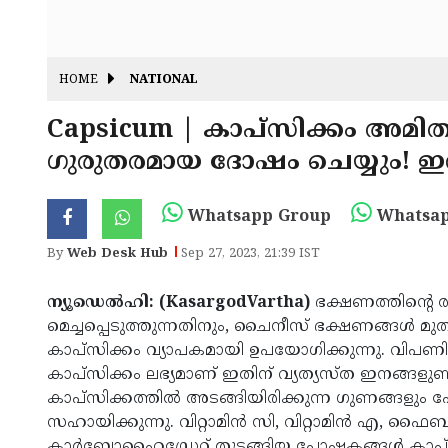
HOME
NATIONAL
Capsicum | കാപ്സിക്കം അമിതമ
ഗുരുതരമായ ദോഷം ചെയ്യും! ഇത
Whatsapp Group
Whatsap
By
Web Desk Hub
Sep 27, 2023, 21:39 IST
ന്യൂഡെൽഹി: (KasargodVartha)
ഭക്ഷണത്തിന്റെ രു
മെച്ചപ്പെടുത്തുന്നതിനും, ചൈനീസ് ഭക്ഷണങ്ങൾ മ
കാപ്‌സിക്കം വ്യാപകമായി ഉപയോഗിക്കുന്നു. വിപണിയി
കാപ്സിക്കം ലഭ്യമാണ് ഇതിന് വ്യത്യസ്ത ഇനങ്ങളു
കാപ്‌സിക്കത്തിൽ അടങ്ങിയിരിക്കുന്ന ഗുണങ്ങള
സഹായിക്കുന്നു. വിറ്റാമിൻ സി, വിറ്റാമിൻ എ, ഫൈ
കാർബോഹൈഡ്രേറ്റ് തുടങ്ങിയ പോഷകങ്ങൾ കാപ്‌സിക