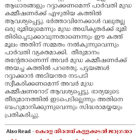
ആധാരങ്ങളും റദ്ദാക്കണമെന്ന് പാര്‍വതി മുഡ
കമ്മീഷണര്‍ക്ക് എഴുതിയ കത്തില്‍
ആവശ്യപ്പെട്ടു. ഭര്‍ത്താവിനേക്കാള്‍ വലുതല്ല
ഒരു ഭൂമിയുമെന്നും മുഡ അധികൃതര്‍ക്ക് ഭൂമി
തിരിച്ചെടുക്കാവുന്നതാണെന്നും ഈ കത്ത്
മൂലം അതിന് സമ്മതം നല്‍കുന്നുവെന്നും
പാര്‍വതി വ്യക്തമാക്കി. തീരുമാനം
തന്റേതാണെന്ന് അവര്‍ മുഡ കമ്മീഷണര്‍ക്ക്
അയച്ച കത്തില്‍ പറഞ്ഞു. പട്ടയങ്ങള്‍
റദ്ദാക്കാന്‍ അടിയന്തര നടപടി
സ്വീകരിക്കണമെന്ന് അവര്‍ മുഡ
കമ്മീഷണറോട് ആവശ്യപ്പെട്ടു. ഭാര്യയുടെ
തീരുമാനത്തില്‍ ഇടപെടില്ലെന്നും അതിനെ
ബഹുമാനിക്കുന്നുവെന്നും സിദ്ധരാമയ്യയും
പ്രതികരിച്ചു.
Also Read -
കേരള തീരത്ത് കള്ളക്കടൽ ജാഗ്രതാ