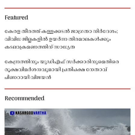
Featured
കേരള തീരത്ത് കള്ളക്കടൽ ജാഗ്രതാ നിർദേശം;
വിവിധ ജില്ലകളിൽ ഉയർന്ന തിരമാലകൾക്കും
കടലാക്രമണത്തിന് സാധ്യത
കേന്ദ്രത്തിനും യുഡിഎഫ് സർക്കാരിനുമെതിരെ
രൂക്ഷവിമർശനവുമായി പ്രതിപക്ഷ നേതാവ്
പിണറായി വിജയൻ
Recommended