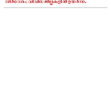
നിർദേശം; വിവിധ ജില്ലകളിൽ ഉയർന്ന
തിരമാലകൾക്കും കടലാക്രമണത്തിന്
സാധ്യത