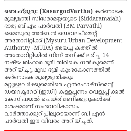
Updates
Assembly
Kerala
ബെംഗ്‌ളൂരു: (KasargodVartha)
കര്‍ണാടക
Polls
Local
മുഖ്യമന്ത്രി സിദ്ധരാമയ്യയുടെ (Siddaramaiah)
Look
ഭാര്യ ബിഎം പാര്‍വതി (BM Parvathi)
Body
Back
മൈസൂരു അര്‍ബന്‍ ഡെവലപ്മെന്റ്
Election
2025
അതോറിറ്റിക്ക് (Mysuru Urban Development
Authority -MUDA) അയച്ച കത്തില്‍
അതോറിറ്റിയില്‍ നിന്ന് തനിക്ക് ലഭിച്ച 14
നഷ്ടപരിഹാര ഭൂമി തിരികെ നല്‍കുമെന്ന്
അറിയിച്ചു. മുഡ ഭൂമി കുംഭകോണത്തില്‍
കര്‍ണാടക മുഖ്യമന്ത്രിക്കും
മറ്റുള്ളവര്‍ക്കുമെതിരെ എന്‍ഫോഴ്‌സ്‌മെന്റ്
ഡയറക്ടറേറ്റ് (ഇഡി) കള്ളപ്പണം വെളുപ്പിക്കല്‍
കേസ് ഫയല്‍ ചെയ്ത് മണിക്കൂറുകള്‍ക്ക്
ശേഷമാണ് സംഭവവികാസം.
വാര്‍ത്താക്കുറിപ്പിലൂടെയാണ് ബി എന്‍
പാര്‍വതി ഈ വിവരം അറിയിച്ചത്.