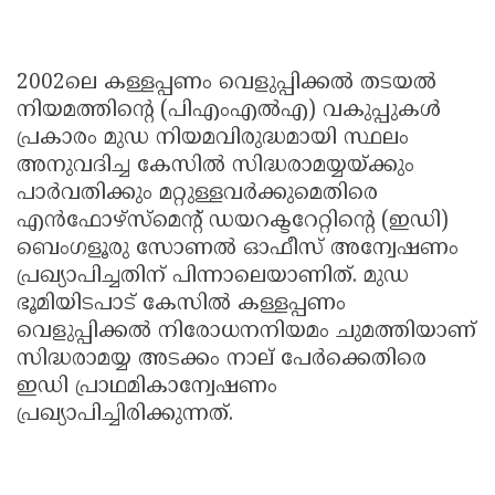
2002ലെ കള്ളപ്പണം വെളുപ്പിക്കല്‍ തടയല്‍
നിയമത്തിന്റെ (പിഎംഎല്‍എ) വകുപ്പുകള്‍
പ്രകാരം മുഡ നിയമവിരുദ്ധമായി സ്ഥലം
അനുവദിച്ച കേസില്‍ സിദ്ധരാമയ്യയ്ക്കും
പാര്‍വതിക്കും മറ്റുള്ളവര്‍ക്കുമെതിരെ
എന്‍ഫോഴ്‌സ്‌മെന്റ് ഡയറക്ടറേറ്റിന്റെ (ഇഡി)
ബെംഗളൂരു സോണല്‍ ഓഫീസ് അന്വേഷണം
പ്രഖ്യാപിച്ചതിന് പിന്നാലെയാണിത്. മുഡ
ഭൂമിയിടപാട് കേസില്‍ കള്ളപ്പണം
വെളുപ്പിക്കല്‍ നിരോധനനിയമം ചുമത്തിയാണ്
സിദ്ധരാമയ്യ അടക്കം നാല് പേര്‍ക്കെതിരെ
ഇഡി പ്രാഥമികാന്വേഷണം
പ്രഖ്യാപിച്ചിരിക്കുന്നത്.