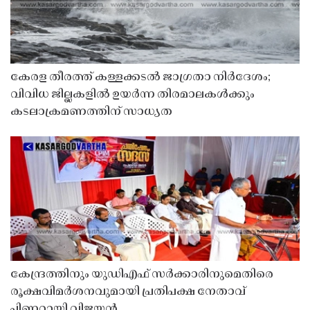
കേരള തീരത്ത് കള്ളക്കടൽ ജാഗ്രതാ നിർദേശം;
വിവിധ ജില്ലകളിൽ ഉയർന്ന തിരമാലകൾക്കും
കടലാക്രമണത്തിന് സാധ്യത
കേന്ദ്രത്തിനും യുഡിഎഫ് സർക്കാരിനുമെതിരെ
രൂക്ഷവിമർശനവുമായി പ്രതിപക്ഷ നേതാവ്
പിണറായി വിജയൻ