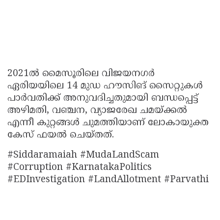
2021ല്‍ മൈസൂരിലെ വിജയനഗര്‍
ഏരിയയിലെ 14 മുഡ ഹൗസിങ് സൈറ്റുകള്‍
പാര്‍വതിക്ക് അനുവദിച്ചതുമായി ബന്ധപ്പെട്ട്
അഴിമതി, വഞ്ചന, വ്യാജരേഖ ചമയ്ക്കല്‍
എന്നീ കുറ്റങ്ങള്‍ ചുമത്തിയാണ് ലോകായുക്ത
കേസ് ഫയല്‍ ചെയ്തത്.
#Siddaramaiah #MudaLandScam
#Corruption #KarnatakaPolitics
#EDInvestigation #LandAllotment #Parvathi