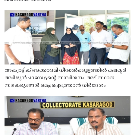
അക്വാട്ടിക് അക്കാദമി നീന്തൽക്കുളത്തിൽ കലക്ടർ
അർജുൻ പാണ്ഡ്യൻ്റെ സന്ദർശനം; അടിസ്ഥാന
സൗകര്യങ്ങൾ മെച്ചപ്പെടുത്താൻ നിർദേശം