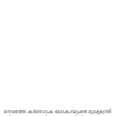
നേരത്തേ കര്‍ണാടക ലോകായുക്ത മുഖ്യമന്ത്രി