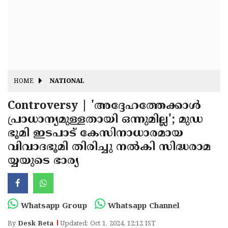
Fitr
May
Day
Eid
Al
Independence
Ad'ha
Day
Onam
HOME
NATIONAL
J&K
State
Controversy | 'അദ്ദേഹത്തേക്കാള്‍
Haryana
പ്രാധാന്യമുള്ളതായി ഒന്നുമില്ല'; മുഡ
Assembly
State
Diwali
ഭൂമി ഇടപാട് കേസിനാധാരമായ
Elections
Assembly
Christmas
വിവാദഭൂമി തിരിച്ചു നല്‍കി സിദ്ധരാമ
Elections
യ്യയുടെ ഭാര്യ
New-
Year
Republic
Day
Budget
Whatsapp Group
Whatsapp Channel
Delhi
By
Desk Beta
Updated: Oct 1, 2024, 12:12 IST