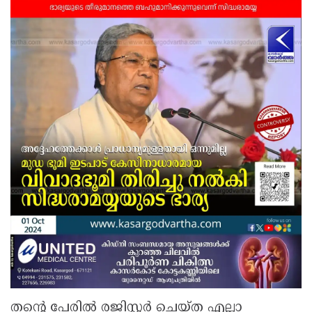
തന്റെ പേരില്‍ രജിസ്റ്റര്‍ ചെയ്ത എല്ലാ