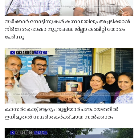
സർക്കാർ നോട്ടീസുകൾ കന്നഡയിലും അച്ചടിക്കാൻ
നിർദേശം; ഭാഷാ ന്യൂനപക്ഷ ജില്ലാ കമ്മിറ്റി യോഗം
ചേർന്നു
കാസർകോട്ട് ആദ്യം; മുളിയാർ പഞ്ചായത്തിൽ
ഇനിമുതൽ സന്ദർശകർക്ക് ചായ സൽക്കാരം