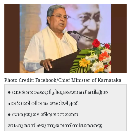
Election
Maha
Shivarathri
International
Women's
Anti-
Day
Drug
Attukal
Campaign
Pongala
Holi
2025
2025
IPL
2025
Eid
Al-
Waqf
Photo Credit: Facebook/Chief Minister of Karnataka
Fitr
Bill
Vishu
● വാര്‍ത്താക്കുറിപ്പിലൂടെയാണ് ബിഎന്‍
2025
Controversy
Festival
Good
പാര്‍വതി വിവരം അറിയിച്ചത്.
2025
Friday
Easter
● ഭാര്യയുടെ തീരുമാനത്തെ
Observance
Sunday
By-
ബഹുമാനിക്കുന്നുവെന്ന് സിദ്ധരാമയ്യ.
2025
2025
Election
Bihar