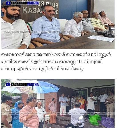
ചെമ്മനാട് ജമാഅത്ത് ഹയർ സെക്കൻഡറി സ്കൂൾ
പുതിയ കെട്ടിട ഉദ്ഘാടനം ഓഗസ്റ്റ് 10-ന്; മന്ത്രി
അഡ്വ. എൻ ഷംസുദ്ദീൻ നിർവഹിക്കും