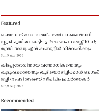
Featured
ചെമ്മനാട് ജമാഅത്ത് ഹയർ സെക്കൻഡറി
സ്കൂൾ പുതിയ കെട്ടിട ഉദ്ഘാടനം ഓഗസ്റ്റ് 10-ന്;
മന്ത്രി അഡ്വ. എൻ ഷംസുദ്ദീൻ നിർവഹിക്കും
Sun,9 Aug 2026
കിടപ്പുരോഗിയായ വയോധികയെയും
കുടുംബത്തെയും കുടിയൊഴിപ്പിക്കാൻ ബാങ്ക്;
ജപ്തി നടപടി തടഞ്ഞ് സിപിഎം പ്രവർത്തകർ
Sun,9 Aug 2026
Recommended