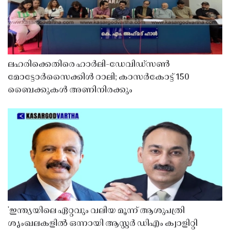
ലഹരിക്കെതിരെ ഹാർലി-ഡേവിഡ്‌സൺ
മോട്ടോർസൈക്കിൾ റാലി; കാസർകോട്ട് 150
ബൈക്കുകൾ അണിനിരക്കും
'ഇന്ത്യയിലെ ഏറ്റവും വലിയ മൂന്ന് ആശുപത്രി
ശൃംഖലകളിൽ ഒന്നായി ആസ്റ്റർ ഡിഎം ക്വാളിറ്റി