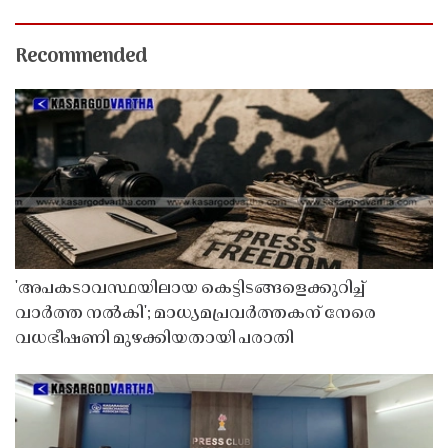
Recommended
'അപകടാവസ്ഥയിലായ കെട്ടിടങ്ങളെക്കുറിച്ച്
വാർത്ത നൽകി'; മാധ്യമപ്രവർത്തകന് നേരെ
വധഭീഷണി മുഴക്കിയതായി പരാതി