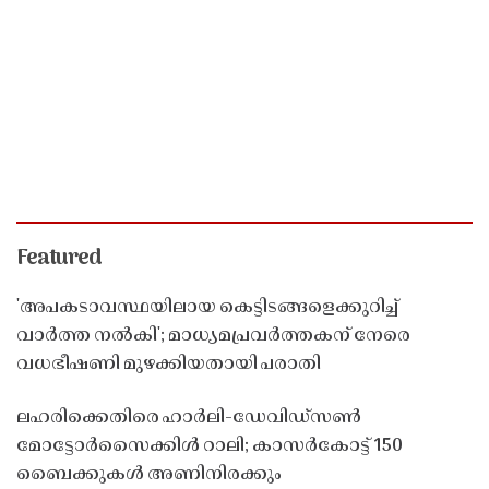
Featured
'അപകടാവസ്ഥയിലായ കെട്ടിടങ്ങളെക്കുറിച്ച്
വാർത്ത നൽകി'; മാധ്യമപ്രവർത്തകന് നേരെ
വധഭീഷണി മുഴക്കിയതായി പരാതി
ലഹരിക്കെതിരെ ഹാർലി-ഡേവിഡ്‌സൺ
മോട്ടോർസൈക്കിൾ റാലി; കാസർകോട്ട് 150
ബൈക്കുകൾ അണിനിരക്കും