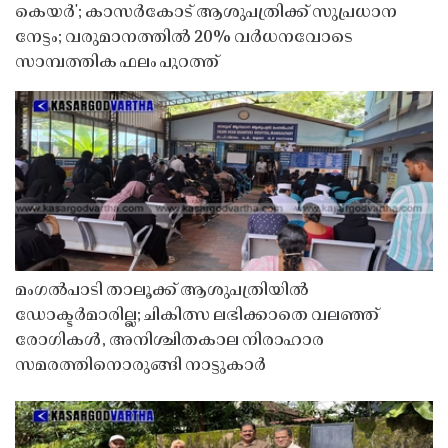
കെയർ'; കാസർകോട് ആശുപത്രിക്ക് സുപ്രധാന
നേട്ടം; വരുമാനത്തിൽ 20% വർധനവോടെ
സാമ്പത്തിക ഫലം പുറത്ത്
മംഗൽപാടി താലൂക്ക് ആശുപത്രിയിൽ
ഡോക്ടർമാരില്ല; ചികിത്സ ലഭിക്കാതെ വലഞ്ഞ്
രോഗികൾ, അനിശ്ചിതകാല നിരാഹാര
സമരത്തിനൊരുങ്ങി നാട്ടുകാർ