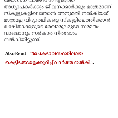
കോവിഡ് വാക്സിന്‍ എടുത്ത
Updates
അധ്യാപകര്‍ക്കും ജീവനക്കാര്‍ക്കും മാത്രമാണ്
Assembly
Kerala
സ്‌കൂളുകളിലെത്താന്‍ അനുമതി നല്‍കിയത്.
Polls
Local
Look
മാത്രമല്ല വിദ്യാര്‍ഥികളെ സ്‌കൂളിലെത്തിക്കാന്‍
Body
Back
രക്ഷിതാക്കളുടെ രേഖാമൂലമുള്ള സമ്മതം
വാങ്ങാനും സര്‍കാര്‍ നിര്‍ദേശം
Election
2025
നല്‍കിയിട്ടുണ്ട്.
Also Read -
'അപകടാവസ്ഥയിലായ
കെട്ടിടങ്ങളെക്കുറിച്ച് വാർത്ത നൽകി';
മാധ്യമപ്രവർത്തകന് നേരെ വധഭീഷണി
മുഴക്കിയതായി പരാതി