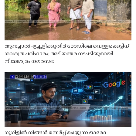
ആനച്ചാൽ–ഉച്ചൂളിക്കുതിർ റോഡിലെ വെള്ളക്കെട്ടിന്
ശാശ്വത പരിഹാരം; അടിയന്തര നടപടിയുമായി
നീലേശ്വരം നഗരസഭ
ഗൂഗിളിൽ നിങ്ങൾ സെർച്ച് ചെയ്യുന്ന ഓരോ