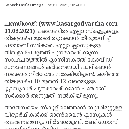
Election
Maha
By
WebDesk Omega
Aug 1, 2021, 10:54 IST
Shivarathri
International
Women's
Anti-
ചണ്ഡീഗഢ്: (www.kasargodvartha.com
01.08.2021)
പഞ്ചാബില്‍ എല്ലാ സ്‌കൂളുകളും
Day
Drug
Attukal
തിങ്കളാഴ്ച മുതല്‍ തുറക്കാന്‍ തീരുമാനിച്ച്
Campaign
Pongala
Holi
പഞ്ചാബ് സര്‍കാര്‍. എല്ലാ ക്ലാസുകളും
തിങ്കളാഴ്ച മുതല്‍ പുനരാരംഭിക്കുന്ന
2025
2025
IPL
സാഹചര്യത്തില്‍ ക്ലാസിനകത്ത് കോവിഡ്
2025
Eid
മാനദണ്ഡങ്ങള്‍ കര്‍ശനമായി പാലിക്കാന്‍
സര്‍കാര്‍ നിര്‍ദേശം നല്‍കിയിട്ടുണ്ട്. കഴിഞ്ഞ
Al-
Waqf
തിങ്കളാഴ്ച 10 മുതല്‍ 12 വരെയുള്ള
Fitr
Bill
Vishu
ക്ലാസുകള്‍ പുനരാരംഭിക്കാന്‍ പഞ്ചാബ്
2025
Controversy
Festival
സര്‍ക്കാര്‍ അനുമതി നല്‍കിയിരുന്നു.
Good
2025
Friday
Easter
അതേസമയം സ്‌കൂളിലെത്താന്‍ ബുദ്ധിമുട്ടുള്ള
വിദ്യാര്‍ഥികള്‍ക്ക് ഓണ്‍ലൈന്‍ ക്ലാസുകള്‍
Observance
Sunday
By-
തുടരണമെന്നും നിര്‍ദേശമുണ്ട്. രണ്ട് ഡോസ്
2025
2025
Election
Bihar