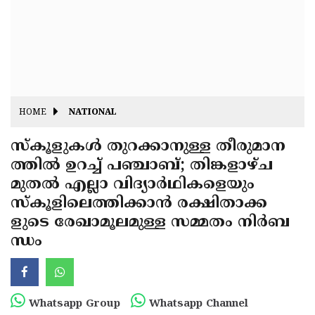
Fitr
May
Day
Eid
Al
Independence
Ad'ha
Day
Onam
HOME
NATIONAL
J&K
State
സ്‌കൂളുകള്‍ തുറക്കാനുള്ള തീരുമാന
Haryana
ത്തില്‍ ഉറച്ച് പഞ്ചാബ്; തിങ്കളാഴ്ച
Assembly
State
Diwali
മുതല്‍ എല്ലാ വിദ്യാര്‍ഥികളെയും
Elections
Assembly
Christmas
സ്‌കൂളിലെത്തിക്കാന്‍ രക്ഷിതാക്ക
Elections
ളുടെ രേഖാമൂലമുള്ള സമ്മതം നിര്‍ബ
New-
ന്ധം
Year
Republic
Day
Budget
Delhi
Whatsapp Group
Whatsapp Channel