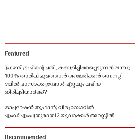
Featured
'ഫ്രണ്ട്' ട്രംപിന്റെ ചതി, കബളിപ്പിക്കപ്പെടുന്നത് ഇന്ത്യ;
100% താരിഫ് ചുമത്താൻ അമേരിക്കൻ സെനറ്റ്
ബിൽ പാസാക്കുമ്പോൾ ഏറ്റവും വലിയ
തിരിച്ചടിയാർക്ക്?
ഓപ്പറേഷൻ തൂഫാൻ; വിദ്യാനഗറിൽ
എംഡിഎംഎയുമായി 3 യുവാക്കൾ അറസ്റ്റിൽ
Recommended