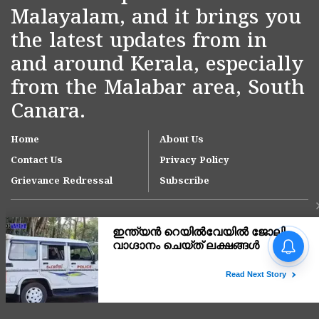
Malayalam, and it brings you
the latest updates from in
and around Kerala, especially
from the Malabar area, South
Canara.
Home
About Us
Contact Us
Privacy Policy
Grievance Redressal
Subscribe
നീലേശ്വരം ആനച്ചാലിൽ
ഇഴജന്തുക്കളുടെ താവളമായി
ഇ എം എസ് ടൗൺഹാൾ
പരിസരം; ദുരിതം പേറി
Copyright © 2007-
2026
Kasargodvartha
നാട്ടുകാർ