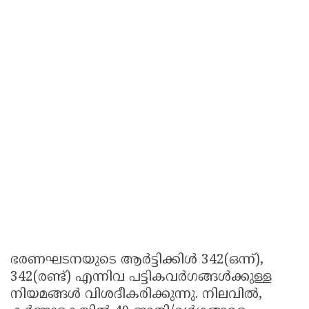
ഭരണഘടനയുടെ ആർട്ടിക്കിൾ 342(ഒന്ന്),
342(രണ്ട്) എന്നിവ പട്ടികവർഗങ്ങൾക്കുള്ള
നിയമങ്ങൾ വിശദീകരിക്കുന്നു. നിലവിൽ,