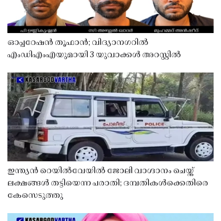
ഓപ്പറേഷൻ തൂഫാൻ; വിദ്യാനഗറിൽ
എംഡിഎംഎയുമായി 3 യുവാക്കൾ അറസ്റ്റിൽ
ഇന്ത്യൻ റെയിൽവേയിൽ ജോലി വാഗ്ദാനം ചെയ്ത്
ലക്ഷങ്ങൾ തട്ടിയെന്ന പരാതി; ദമ്പതികൾക്കെതിരെ
കേസെടുത്തു