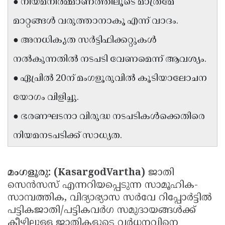
● നിയമനിർമ്മാണത്തിലൂടെ മാത്രമേ
Updates
Assembly
Kerala
മാറ്റങ്ങൾ വരുത്താനാകൂ എന്ന് വാദം.
Polls
Local
Look
● അനധികൃത സർട്ടിഫിക്കറ്റുകൾ
Body
Back
നൽകുന്നതിൽ നടപടി വേണമെന്ന് ആവശ്യം.
Election
2025
● ഏപ്രിൽ 20ന് മംഗളൂരുവിൽ കൂടിയാലോചന
യോഗം വിളിച്ചു.
● ഭരണഘടനാ വിരുദ്ധ നടപടികൾക്കെതിരെ
നിയമനടപടിക്ക് സാധ്യത.
മംഗളൂരു: (KasargodVartha)
ജാതി
സെൻസസ് എന്നറിയപ്പെടുന്ന സാമൂഹിക-
സാമ്പത്തിക, വിദ്യാഭ്യാസ സർവേ റിപ്പോർട്ടിൽ
പട്ടികജാതി/പട്ടികവർഗ സമുദായങ്ങൾക്ക്
കീഴിലുള്ള ജാതികളുടെ വർധനവിനെ