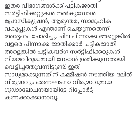
ഇതര വിഭാഗങ്ങൾക്ക് പട്ടികജാതി
സർട്ടിഫിക്കറ്റുകൾ നൽകുമ്പോൾ
പ്രോസിക്യൂഷൻ, ആഭ്യന്തര, സാമൂഹിക
വകുപ്പുകൾ എന്താണ് ചെയ്യുന്നതെന്ന്
അദ്ദേഹം ചോദിച്ചു. ചില പിന്നാക്ക അല്ലെങ്കിൽ
വളരെ പിന്നാക്ക ജാതിക്കാർ പട്ടികജാതി
അല്ലെങ്കിൽ പട്ടികവർഗ സർട്ടിഫിക്കറ്റുകൾ
നിയമവിരുദ്ധമായി നേടാൻ ശ്രമിക്കുന്നതായി
വെളിച്ചത്തുവന്നിട്ടുണ്ട്. ഇത്
സാധ്യമാക്കുന്നതിന് കമ്മീഷൻ നടത്തിയ ദലിത്
വിരുദ്ധവും ഭരണഘടനാ വിരുദ്ധവുമായ
ഗൂഢാലോചനയായിട്ടേ റിപ്പോർട്ട്
കണക്കാക്കാനാവൂ.