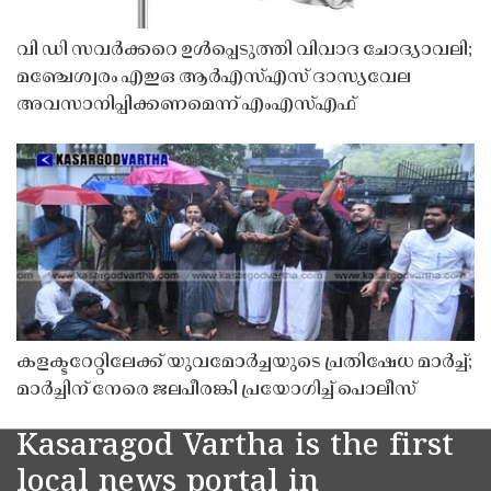
വി ഡി സവർക്കറെ ഉൾപ്പെടുത്തി വിവാദ ചോദ്യാവലി;
മഞ്ചേശ്വരം എഇഒ ആർഎസ്എസ് ദാസ്യവേല
അവസാനിപ്പിക്കണമെന്ന് എംഎസ്എഫ്
കളക്ടറേറ്റിലേക്ക് യുവമോർച്ചയുടെ പ്രതിഷേധ മാർച്ച്;
മാർച്ചിന് നേരെ ജലപീരങ്കി പ്രയോഗിച്ച് പൊലീസ്
Kasaragod Vartha is the first
local news portal in