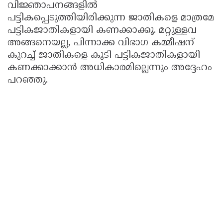
വിജ്ഞാപനങ്ങളിൽ
പട്ടികപ്പെടുത്തിയിരിക്കുന്ന ജാതികളെ മാത്രമേ
പട്ടികജാതികളായി കണക്കാക്കൂ. മറ്റുള്ളവ
അങ്ങനെയല്ല, പിന്നാക്ക വിഭാഗ കമ്മീഷന്
കുറച്ച് ജാതികളെ കൂടി പട്ടികജാതികളായി
കണക്കാക്കാൻ അധികാരമില്ലെന്നും അദ്ദേഹം
പറഞ്ഞു.