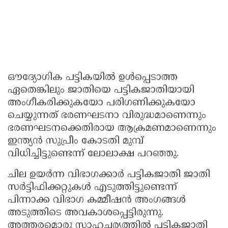
ഔദ്യോഗിക പട്ടികയിൽ ഉൾപ്പെടാത്ത
ഏതെങ്കിലും ജാതിയെ പട്ടികജാതിയായി
അംഗീകരിക്കുകയോ പരിഗണിക്കുകയോ
ചെയ്യുന്നത് ഭരണഘടനാ വിരുദ്ധമാണെന്നും
ഭരണഘടനക്കെതിരായ ആക്രമണമാണെന്നും
ഇന്ത്യൻ സുപ്രീം കോടതി മുമ്പ്
വിധിച്ചിട്ടുണ്ടെന്ന് ലോലാക്ഷ പറഞ്ഞു.
ചില ഉയർന്ന വിഭാഗക്കാർ പട്ടികജാതി ജാതി
സർട്ടിഫിക്കറ്റുകൾ എടുത്തിട്ടുണ്ടെന്ന്
പിന്നാക്ക വിഭാഗ കമ്മീഷൻ അംഗങ്ങൾ
അടുത്തിടെ അവകാശപ്പെട്ടിരുന്നു.
അത്തരമൊരു സാഹചര്യത്തിൽ പട്ടികജാതി