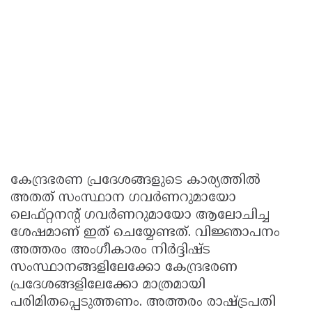
കേന്ദ്രഭരണ പ്രദേശങ്ങളുടെ കാര്യത്തിൽ
അതത് സംസ്ഥാന ഗവർണറുമായോ
ലെഫ്റ്റനന്റ് ഗവർണറുമായോ ആലോചിച്ച
ശേഷമാണ് ഇത് ചെയ്യേണ്ടത്. വിജ്ഞാപനം
അത്തരം അംഗീകാരം നിർദ്ദിഷ്ട
സംസ്ഥാനങ്ങളിലേക്കോ കേന്ദ്രഭരണ
പ്രദേശങ്ങളിലേക്കോ മാത്രമായി
പരിമിതപ്പെടുത്തണം. അത്തരം രാഷ്ട്രപതി