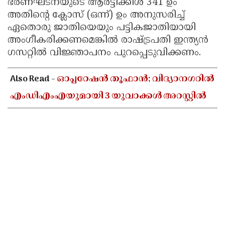
ഭരണഘടനയുടെ ആർട്ടിക്കിൾ 341 ഉം
അതിന്റെ ക്ലോസ് (ഒന്ന്) ഉം അനുസരിച്ച്
ഏതൊരു ജാതിയെയും പട്ടികജാതിയായി
അംഗീകരിക്കണമെങ്കിൽ രാഷ്ട്രപതി ഇന്ത്യൻ
ഗസറ്റിൽ വിജ്ഞാപനം പുറപ്പെടുവിക്കണം.
Also Read -
ഓപ്പറേഷൻ തൂഫാൻ; വിദ്യാനഗറിൽ
എംഡിഎംഎയുമായി 3 യുവാക്കൾ അറസ്റ്റിൽ