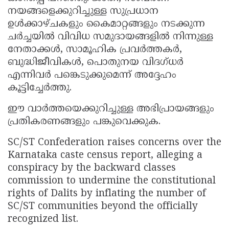
നയങ്ങളെക്കുറിച്ചുള്ള സുപ്രധാന
ഉൾക്കാഴ്ചകളും കൈമാറ്റങ്ങളും നടക്കുന്ന
ചർച്ചയിൽ വിവിധ സമുദായങ്ങളിൽ നിന്നുള്ള
നേതാക്കൾ, സാമൂഹിക പ്രവർത്തകർ,
ബുദ്ധിജീവികൾ, പൊതുനയ വിദഗ്ധർ
എന്നിവർ പങ്കെടുക്കുമെന്ന് അദ്ദേഹം
കൂട്ടിച്ചേർത്തു.
ഈ വാർത്തയെക്കുറിച്ചുള്ള അഭിപ്രായങ്ങളും
പ്രതികരണങ്ങളും പങ്കുവെക്കുക.
SC/ST Confederation raises concerns over the
Karnataka caste census report, alleging a
conspiracy by the backward classes
commission to undermine the constitutional
rights of Dalits by inflating the number of
SC/ST communities beyond the officially
recognized list.