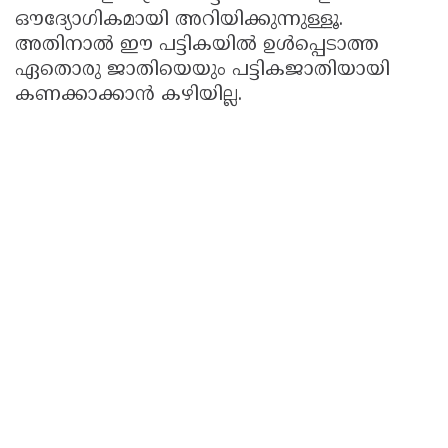
ഔദ്യോഗികമായി അറിയിക്കുന്നുള്ളൂ.
അതിനാൽ ഈ പട്ടികയിൽ ഉൾപ്പെടാത്ത
ഏതൊരു ജാതിയെയും പട്ടികജാതിയായി
കണക്കാക്കാൻ കഴിയില്ല.