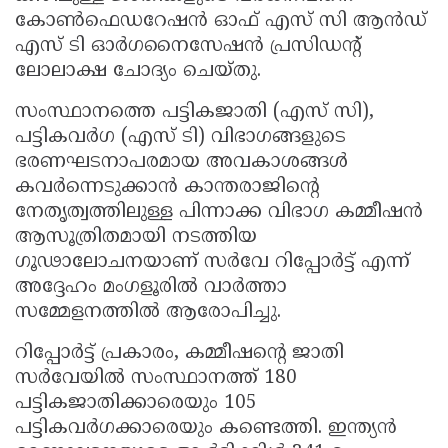
കോൺഫെഡറേഷൻ ഓഫ് എസ് സി ആൻഡ്
എസ് ടി ഓർഗനൈസേഷൻ പ്രസിഡന്റ്
ലോലാക്ഷ ചോദ്യം ചെയ്തു.
സംസ്ഥാനത്തെ പട്ടികജാതി (എസ് സി),
പട്ടികവർഗ (എസ് ടി) വിഭാഗങ്ങളുടെ
ഭരണഘടനാപരമായ അവകാശങ്ങൾ
കവർന്നെടുക്കാൻ കാന്തരാജിന്റെ
നേതൃത്വത്തിലുള്ള പിന്നാക്ക വിഭാഗ കമ്മീഷൻ
ആസൂത്രിതമായി നടത്തിയ
ഗൂഢാലോചനയാണ് സർവേ റിപ്പോർട്ട് എന്ന്
അദ്ദേഹം മംഗളൂരിൽ വാർത്താ
സമ്മേളനത്തിൽ ആരോപിച്ചു.
റിപ്പോർട്ട് പ്രകാരം, കമ്മീഷന്റെ ജാതി
സർവേയിൽ സംസ്ഥാനത്ത് 180
പട്ടികജാതിക്കാരെയും 105
പട്ടികവർഗക്കാരെയും കണ്ടെത്തി. ഇന്ത്യൻ