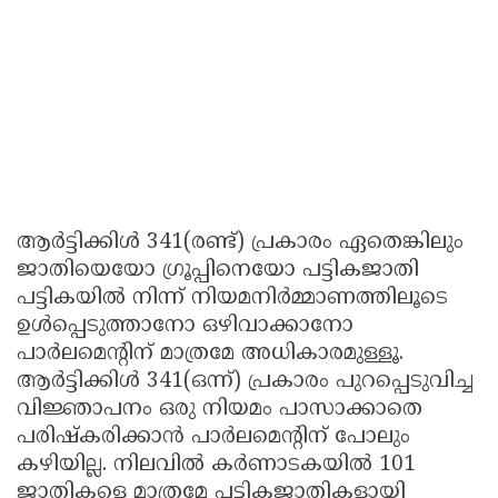
ആർട്ടിക്കിൾ 341(രണ്ട്) പ്രകാരം ഏതെങ്കിലും
ജാതിയെയോ ഗ്രൂപ്പിനെയോ പട്ടികജാതി
പട്ടികയിൽ നിന്ന് നിയമനിർമ്മാണത്തിലൂടെ
ഉൾപ്പെടുത്താനോ ഒഴിവാക്കാനോ
പാർലമെന്റിന് മാത്രമേ അധികാരമുള്ളൂ.
ആർട്ടിക്കിൾ 341(ഒന്ന്) പ്രകാരം പുറപ്പെടുവിച്ച
വിജ്ഞാപനം ഒരു നിയമം പാസാക്കാതെ
പരിഷ്കരിക്കാൻ പാർലമെന്റിന് പോലും
കഴിയില്ല. നിലവിൽ കർണാടകയിൽ 101
ജാതികളെ മാത്രമേ പട്ടികജാതികളായി