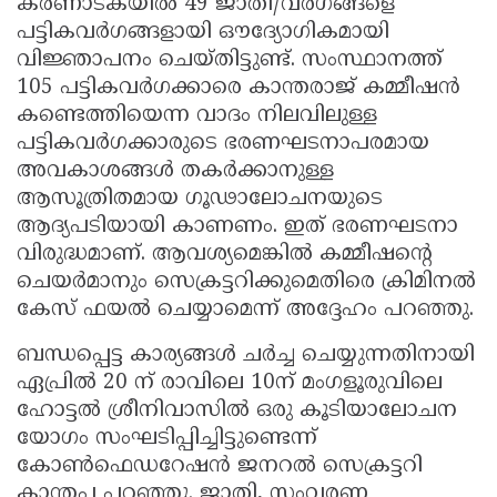
കർണാടകയിൽ 49 ജാതി/വർഗങ്ങളെ
പട്ടികവർഗങ്ങളായി ഔദ്യോഗികമായി
വിജ്ഞാപനം ചെയ്തിട്ടുണ്ട്. സംസ്ഥാനത്ത്
105 പട്ടികവർഗക്കാരെ കാന്തരാജ് കമ്മീഷൻ
കണ്ടെത്തിയെന്ന വാദം നിലവിലുള്ള
പട്ടികവർഗക്കാരുടെ ഭരണഘടനാപരമായ
അവകാശങ്ങൾ തകർക്കാനുള്ള
ആസൂത്രിതമായ ഗൂഢാലോചനയുടെ
ആദ്യപടിയായി കാണണം. ഇത് ഭരണഘടനാ
വിരുദ്ധമാണ്. ആവശ്യമെങ്കിൽ കമ്മീഷന്റെ
ചെയർമാനും സെക്രട്ടറിക്കുമെതിരെ ക്രിമിനൽ
കേസ് ഫയൽ ചെയ്യാമെന്ന് അദ്ദേഹം പറഞ്ഞു.
ബന്ധപ്പെട്ട കാര്യങ്ങൾ ചർച്ച ചെയ്യുന്നതിനായി
ഏപ്രിൽ 20 ന് രാവിലെ 10ന് മംഗളൂരുവിലെ
ഹോട്ടൽ ശ്രീനിവാസിൽ ഒരു കൂടിയാലോചന
യോഗം സംഘടിപ്പിച്ചിട്ടുണ്ടെന്ന്
കോൺഫെഡറേഷൻ ജനറൽ സെക്രട്ടറി
കാന്തപ്പ പറഞ്ഞു. ജാതി, സംവരണ