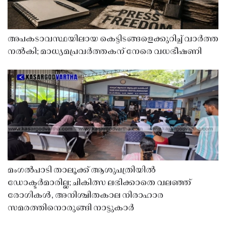
അപകടാവസ്ഥയിലായ കെട്ടിടങ്ങളെക്കുറിച്ച് വാർത്ത
നൽകി; മാധ്യമപ്രവർത്തകന് നേരെ വധഭീഷണി
മംഗൽപാടി താലൂക്ക് ആശുപത്രിയിൽ
ഡോക്ടർമാരില്ല; ചികിത്സ ലഭിക്കാതെ വലഞ്ഞ്
രോഗികൾ, അനിശ്ചിതകാല നിരാഹാര
സമരത്തിനൊരുങ്ങി നാട്ടുകാർ