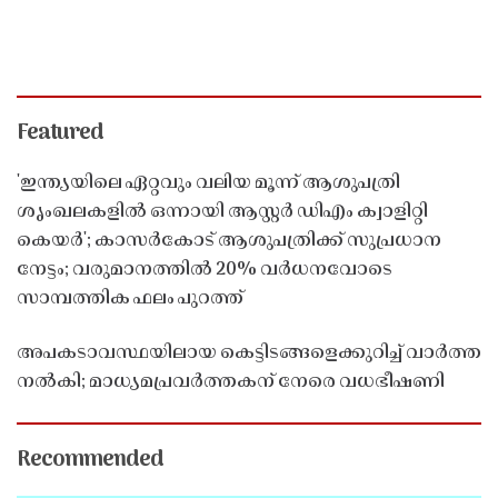
Featured
'ഇന്ത്യയിലെ ഏറ്റവും വലിയ മൂന്ന് ആശുപത്രി
ശൃംഖലകളിൽ ഒന്നായി ആസ്റ്റർ ഡിഎം ക്വാളിറ്റി
കെയർ'; കാസർകോട് ആശുപത്രിക്ക് സുപ്രധാന
നേട്ടം; വരുമാനത്തിൽ 20% വർധനവോടെ
സാമ്പത്തിക ഫലം പുറത്ത്
അപകടാവസ്ഥയിലായ കെട്ടിടങ്ങളെക്കുറിച്ച് വാർത്ത
നൽകി; മാധ്യമപ്രവർത്തകന് നേരെ വധഭീഷണി
Recommended