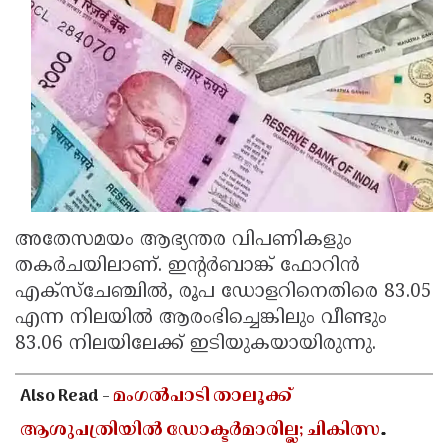
Updates
Assembly
Kerala
Polls
Local
Look
Body
Back
Election
2025
അതേസമയം ആഭ്യന്തര വിപണികളും
തകര്‍ചയിലാണ്. ഇന്റര്‍ബാങ്ക് ഫോറിന്‍
എക്സ്ചേഞ്ചില്‍, രൂപ ഡോളറിനെതിരെ 83.05
എന്ന നിലയില്‍ ആ
രംഭിച്ചെങ്കിലും വീണ്ടും
83.06 നിലയിലേക്ക് ഇടിയുകയായിരുന്നു.
Also Read -
മംഗൽപാടി താലൂക്ക്
ആശുപത്രിയിൽ ഡോക്ടർമാരില്ല; ചികിത്സ