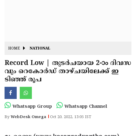
Fitr
May
Day
Eid
Al
Independence
Ad'ha
Day
Onam
HOME
NATIONAL
J&K
State
Record Low | തുടര്‍ചയായ 2-ാം ദിവസ
Haryana
വും റെകോര്‍ഡ് താഴ്ചയിലേക്ക് ഇ
Assembly
State
Diwali
ടിഞ്ഞ് രൂപ
Elections
Assembly
Christmas
Elections
New-
Year
Republic
Whatsapp Group
Whatsapp Channel
Day
Budget
By
WebDesk Omega
Oct 20, 2022, 13:05 IST
Delhi