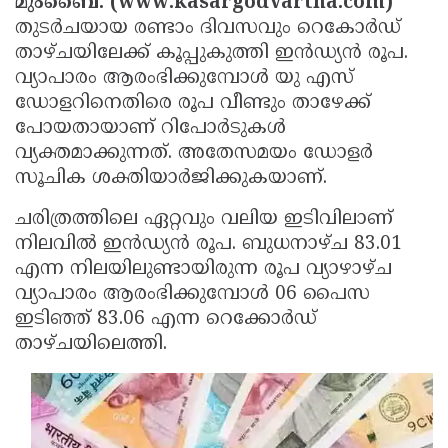
മുംബൈ: (www.kasargodvartha.com)
Election
Maha
തുടര്‍ചയായ രണ്ടാം ദിവസവും റെകോര്‍ഡ്
Shivarathri
International
താഴ്ചയിലേക്ക് കൂപ്പുകുത്തി ഇന്‍ഡ്യന്‍ രൂപ.
വ്യാപാരം ആരംഭിക്കുമ്പോള്‍ യു എസ്
Women's
Anti-
ഡോളറിനെതിരെ രൂപ വീണ്ടും താഴേക്ക്
Day
Drug
Attukal
പോയതായാണ് റിപോര്‍ടുകള്‍
Campaign
Pongala
വ്യക്തമാക്കുന്നത്. അതേസമയം ഡോളര്‍
Holi
സൂചിക ശക്തിയാര്‍ജിക്കുകയാണ്.
2025
2025
IPL
ചരിത്രത്തിലെ ഏറ്റവും വലിയ ഇടിവിലാണ്
2025
Eid
നിലവില്‍ ഇന്‍ഡ്യന്‍ രൂപ. ബുധനാഴ്ച 83.01
Al-
Waqf
എന്ന നിലയിലുണ്ടായിരുന്ന രൂപ വ്യാഴാഴ്ച
വ്യാപാരം ആരംഭിക്കുമ്പോള്‍ 06 പൈസ
Fitr
Bill
Vishu
ഇടിഞ്ഞ് 83.06 എന്ന റെക്കോര്‍ഡ്
2025
Controversy
Festival
Good
താഴ്ചയിലെത്തി.
2025
Friday
Easter
Observance
Sunday
By-
2025
2025
Election
Bihar