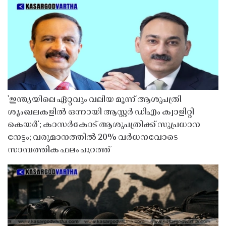
'ഇന്ത്യയിലെ ഏറ്റവും വലിയ മൂന്ന് ആശുപത്രി
ശൃംഖലകളിൽ ഒന്നായി ആസ്റ്റർ ഡിഎം ക്വാളിറ്റി
കെയർ'; കാസർകോട് ആശുപത്രിക്ക് സുപ്രധാന
നേട്ടം; വരുമാനത്തിൽ 20% വർധനവോടെ
സാമ്പത്തിക ഫലം പുറത്ത്