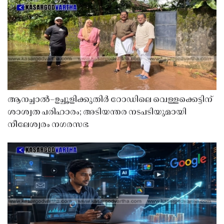
ആനച്ചാൽ–ഉച്ചൂളിക്കുതിർ റോഡിലെ വെള്ളക്കെട്ടിന്
ശാശ്വത പരിഹാരം; അടിയന്തര നടപടിയുമായി
നീലേശ്വരം നഗരസഭ