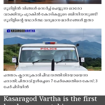
ഗൂഗിളിൽ നിങ്ങൾ സെർച്ച് ചെയ്യുന്ന ഓരോ
വാക്കിനും പുറകിൽ കോടികളുടെ ബിസിനസുണ്ട്!
ഗൂഗിളിന്റെ യഥാർത്ഥ വരുമാന മാർഗങ്ങൾ ഇതാ
പത്താം ക്ലാസുകാരി പീഡനത്തിനിരയായെന്ന
പരാതി; പിതാവ് ഉൾപ്പെടെ 7 പേർക്കെതിരെ കേസ്; 3
പേർ പിടിയിൽ
Kasaragod Vartha is the first