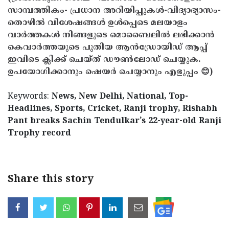
സാമ്പത്തികം- പ്രധാന അറിയിപ്പുകൾ-വിദ്യാഭ്യാസം-
തൊഴിൽ വിശേഷങ്ങൾ ഉൾപ്പെടെ മലയാളം
വാർത്തകൾ നിങ്ങളുടെ മൊബൈലിൽ ലഭിക്കാൻ
കെവാർത്തയുടെ പുതിയ ആൻഡ്രോയിഡ് ആപ്പ്
ഇവിടെ ക്ലിക്ക് ചെയ്ത് ഡൗൺലോഡ് ചെയ്യുക.
ഉപയോഗിക്കാനും ഷെയർ ചെയ്യാനും എളുപ്പം 😊)
Keywords:
News, New Delhi, National, Top-
Headlines, Sports, Cricket, Ranji trophy, Rishabh
Pant breaks Sachin Tendulkar’s 22-year-old Ranji
Trophy record
Share this story