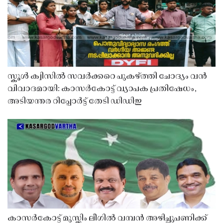
സ്കൂൾ ക്വിസിൽ സവർക്കറെ പുകഴ്ത്തി ചോദ്യം വൻ
വിവാദമായി: കാസർകോട്ട് വ്യാപക പ്രതിഷേധം,
അടിയന്തര റിപ്പോർട്ട് തേടി ഡിഡിഇ
കാസർകോട്ട് മുസ്ലിം ലീഗിൽ വമ്പൻ അഴിച്ചുപണിക്ക്