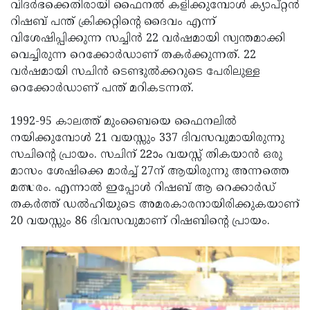
Election
വിദര്‍ഭക്കെതിരായി ഫൈനല്‍ കളിക്കുമ്പോള്‍ ക്യാപ്റ്റന്‍
Maha
റിഷബ് പന്ത് ക്രിക്കറ്റിന്റെ ദൈവം എന്ന്
Shivarathri
International
വിശേഷിപ്പിക്കുന്ന സച്ചിന്‍ 22 വര്‍ഷമായി സ്വന്തമാക്കി
Women's
വെച്ചിരുന്ന റെക്കോര്‍ഡാണ് തകര്‍ക്കുന്നത്. 22
Anti-
വര്‍ഷമായി സചിന്‍ ടെണ്ടുല്‍ക്കറുടെ പേരിലുള്ള
Day
Drug
Attukal
റെക്കോര്‍ഡാണ് പന്ത് മറികടന്നത്.
Campaign
Pongala
Holi
1992-95 കാലത്ത് മുംബൈയെ ഫൈനലില്‍
2025
2025
IPL
നയിക്കുമ്പോള്‍ 21 വയസ്സും 337 ദിവസവുമായിരുന്നു
2025
സചിന്റെ പ്രായം. സചിന് 22ാം വയസ്സ് തികയാന്‍ ഒരു
Eid
മാസം ശേഷിക്കെ മാര്‍ച്ച് 27ന് ആയിരുന്നു അന്നത്തെ
Al-
Waqf
മത്സരം. എന്നാല്‍ ഇപ്പോള്‍ റിഷബ് ആ റെക്കാര്‍ഡ്
Fitr
Bill
തകര്‍ത്ത് ഡല്‍ഹിയുടെ അമരകാരനായിരിക്കുകയാണ്
Vishu
20 വയസ്സും 86 ദിവസവുമാണ് റിഷബിന്റെ പ്രായം.
2025
Controversy
Festival
Good
2025
Friday
Easter
Observance
Sunday
By-
2025
2025
Election
Bihar