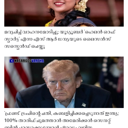
മദ്യപിച്ച് വാഹനമോടിച്ചു; യൂട്യൂബർ 'ഹെലൻ ഓഫ്
സ്പാർട്ട' എന്ന എസ് ആർ ധന്യയുടെ ലൈസൻസ്
സസ്പെൻഡ് ചെയ്തു ​​​​​​​
'ഫ്രണ്ട്' ട്രംപിന്റെ ചതി, കബളിപ്പിക്കപ്പെടുന്നത് ഇന്ത്യ;
100% താരിഫ് ചുമത്താൻ അമേരിക്കൻ സെനറ്റ്