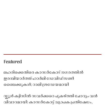
Featured
ലഹരിക്കെതിരെ കാസർകോട് നഗരത്തിൽ
ഇരമ്പിയാർത്ത് ഹാർലി ഡേവിഡ്‌സൺ
ബൈക്കുകൾ; റാലി ശ്രദ്ധേയമായി
സ്കൂൾ ക്വിസിൽ സവർക്കറെ പുകഴ്ത്തി ചോദ്യം വൻ
വിവാദമായി: കാസർകോട്ട് വ്യാപക പ്രതിഷേധം,