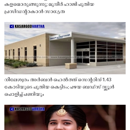
കളമൊരുങ്ങുന്നു; മുനീർ ഹാജി പുതിയ
പ്രസിഡൻ്റാകാൻ സാധ്യത
നീലേശ്വരം അർബൻ ഹെൽത്ത് സെൻ്ററിന് 1.43
കോടിയുടെ പുതിയ കെട്ടിടം; പഴയ ബഡ്സ് സ്കൂൾ
പൊളിച്ച് പണിയും