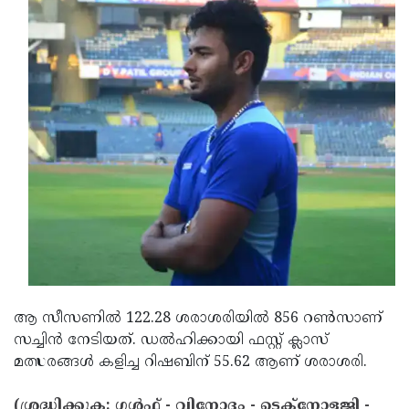
Updates
Assembly
Kerala
Polls
Local
Look
Body
Back
Election
2025
ആ സീസണില്‍ 122.28 ശരാശരിയില്‍ 856 റണ്‍സാണ്
സച്ചിന്‍ നേടിയത്. ഡല്‍ഹിക്കായി ഫസ്റ്റ് ക്ലാസ്
മത്സരങ്ങള്‍ കളിച്ച റിഷബിന് 55.62 ആണ് ശരാശരി.
(ശ്രദ്ധിക്കുക: ഗൾഫ് - വിനോദം - ടെക്നോളജി -