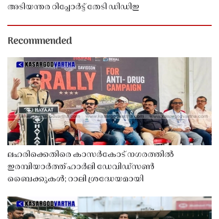
അടിയന്തര റിപ്പോർട്ട് തേടി ഡിഡിഇ
Recommended
ലഹരിക്കെതിരെ കാസർകോട് നഗരത്തിൽ
ഇരമ്പിയാർത്ത് ഹാർലി ഡേവിഡ്‌സൺ
ബൈക്കുകൾ; റാലി ശ്രദ്ധേയമായി