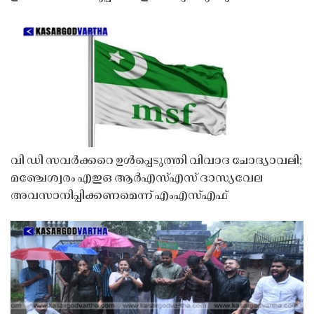
വി ഡി സവർക്കറെ ഉൾപ്പെടുത്തി വിവാദ ചോദ്യാവലി;
മഞ്ചേശ്വരം എഇഒ ആർഎസ്എസ് ദാസ്യവേല
അവസാനിപ്പിക്കണമെന്ന് എംഎസ്എഫ്