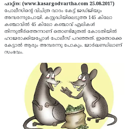
Election
Maha
പാറ്റ്‌ന: (www.kasargodvartha.com 25.08.2017)
പോലീസിന്റെ വിചിത്ര വാദം കേട്ട് ജഡ്ജിയും
Shivarathri
International
അമ്പരന്നുപോയി. കസ്റ്റഡിയിലെടുത്ത 145 കിലോ
Women's
Anti-
കഞ്ചാവില്‍ 45 കിലോ കഞ്ചാവ് എലികള്‍
തിന്നുതീര്‍ത്തെന്നാണ് തൊണ്ടിമുതല്‍ കോടതിയില്‍
Day
Drug
Attukal
ഹാജരാക്കിയപ്പോള്‍ പോലീസ് പറഞ്ഞത്. ഇതൊക്കെ
Campaign
Pongala
Holi
കേട്ടാല്‍ ആരും അമ്പരന്നു പോകും. ജാര്‍ഖണ്ഡിലാണ്
സംഭവം.
2025
2025
IPL
2025
Eid
Al-
Waqf
Fitr
Bill
Vishu
2025
Controversy
Festival
Good
2025
Friday
Easter
Observance
Sunday
By-
2025
2025
Election
Bihar