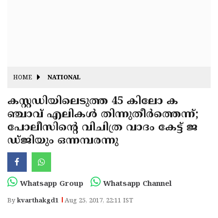
Fitr
May
Day
Eid
Al
Independence
Ad'ha
Day
Onam
HOME
NATIONAL
J&K
State
കസ്റ്റഡിയിലെടുത്ത 45 കിലോ ക
Haryana
ഞ്ചാവ് എലികള്‍ തിന്നുതീര്‍ത്തെന്ന്;
Assembly
State
Diwali
പോലീസിന്റെ വിചിത്ര വാദം കേട്ട് ജ
Elections
Assembly
Christmas
ഡ്ജിയും ഒന്നമ്പരന്നു
Elections
New-
Year
Republic
Whatsapp Group
Whatsapp Channel
Day
Budget
By
kvarthakgd1
Aug 25, 2017, 22:11 IST
Delhi