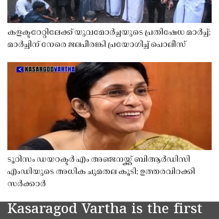
കളക്ടറേറ്റിലേക്ക് യുവമോർച്ചയുടെ പ്രതിഷേധ മാർച്ച്;
മാർച്ചിന് നേരെ ജലപീരങ്കി പ്രയോഗിച്ച് പൊലീസ്
ടൂറിസം ഡയറക്ടർ എം അഞ്ജനയ്ക്ക് ബിആർഡിസി
എംഡിയുടെ അധിക ചുമതല കൂടി; ഉത്തരവിറക്കി
സർക്കാർ
Kasaragod Vartha is the first