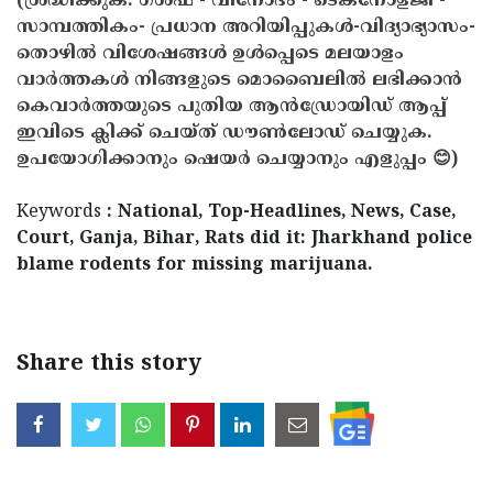
(ശ്രദ്ധിക്കുക: ഗൾഫ് - വിനോദം - ടെക്നോളജി -
സാമ്പത്തികം- പ്രധാന അറിയിപ്പുകൾ-വിദ്യാഭ്യാസം-
തൊഴിൽ വിശേഷങ്ങൾ ഉൾപ്പെടെ മലയാളം
വാർത്തകൾ നിങ്ങളുടെ മൊബൈലിൽ ലഭിക്കാൻ
കെവാർത്തയുടെ പുതിയ ആൻഡ്രോയിഡ് ആപ്പ്
ഇവിടെ ക്ലിക്ക് ചെയ്ത് ഡൗൺലോഡ് ചെയ്യുക.
ഉപയോഗിക്കാനും ഷെയർ ചെയ്യാനും എളുപ്പം 😊)
Keywords
: National, Top-Headlines, News, Case,
Court, Ganja, Bihar, Rats did it: Jharkhand police
blame rodents for missing marijuana.
Share this story