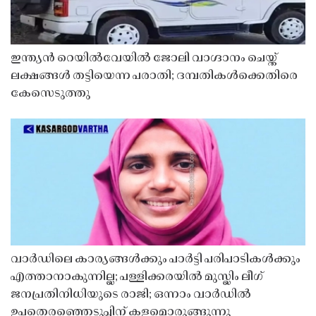
ഇന്ത്യൻ റെയിൽവേയിൽ ജോലി വാഗ്ദാനം ചെയ്ത്
ലക്ഷങ്ങൾ തട്ടിയെന്ന പരാതി; ദമ്പതികൾക്കെതിരെ
കേസെടുത്തു
വാർഡിലെ കാര്യങ്ങൾക്കും പാർട്ടി പരിപാടികൾക്കും
എത്താനാകുന്നില്ല; പള്ളിക്കരയിൽ മുസ്ലിം ലീഗ്
ജനപ്രതിനിധിയുടെ രാജി; ഒന്നാം വാർഡിൽ
ഉപതെരഞ്ഞെടുപ്പിന് കളമൊരുങ്ങുന്നു