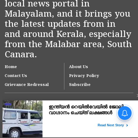
local news portal in
Malayalam, and it brings you
the latest updates from in
and around Kerala, especially
from the Malabar area, South
Canara.
Home
About Us
Contact Us
Privacy Policy
Grievance Redressal
Subscribe
വി ഡി സവർക്കറെ
ഉൾപ്പെടുത്തി വിവാദ
ചോദ്യാവലി; മഞ്ചേശ്വരം
എഇഒ ആർഎസ്എസ്
Copyright © 2007-
2026
Kasargodvartha
ദാസ്യവേല
അവസാനിപ്പിക്കണമെന്ന്