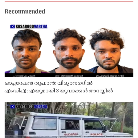
Recommended
ഓപ്പറേഷൻ തൂഫാൻ; വിദ്യാനഗറിൽ
എംഡിഎംഎയുമായി 3 യുവാക്കൾ അറസ്റ്റിൽ