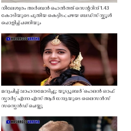
നീലേശ്വരം അർബൻ ഹെൽത്ത് സെൻ്ററിന് 1.43
കോടിയുടെ പുതിയ കെട്ടിടം; പഴയ ബഡ്സ് സ്കൂൾ
പൊളിച്ച് പണിയും
മദ്യപിച്ച് വാഹനമോടിച്ചു; യൂട്യൂബർ 'ഹെലൻ ഓഫ്
സ്പാർട്ട' എന്ന എസ് ആർ ധന്യയുടെ ലൈസൻസ്
സസ്പെൻഡ് ചെയ്തു ​​​​​​​