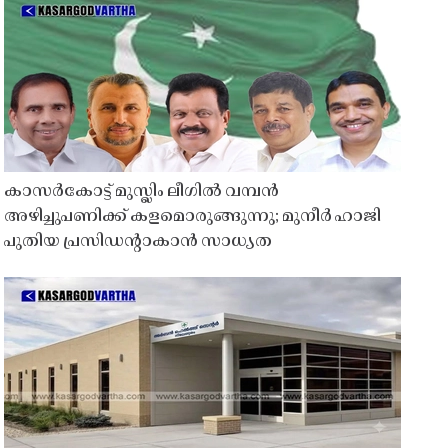
കാസർകോട്ട് മുസ്ലിം ലീഗിൽ വമ്പൻ
അഴിച്ചുപണിക്ക് കളമൊരുങ്ങുന്നു; മുനീർ ഹാജി
പുതിയ പ്രസിഡൻ്റാകാൻ സാധ്യത