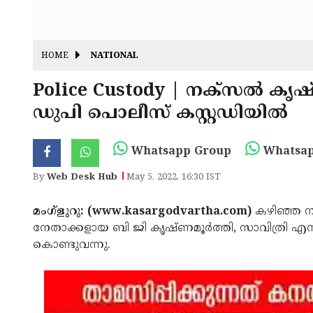
HOME
NATIONAL
Police Custody | നക്സൽ കൃഷ
ഡുപി പൊലീസ് കസ്റ്റഡിയിൽ
Whatsapp Group
Whatsap
By
Web Desk Hub
May 5, 2022, 16:30 IST
മംഗ്ളുറു: (www.kasargodvartha.com)
കഴിഞ്ഞ ന
നേതാക്കളായ ബി ജി കൃഷ്ണമൂർത്തി, സാവിത്രി എന്നി
കൊണ്ടുവന്നു.