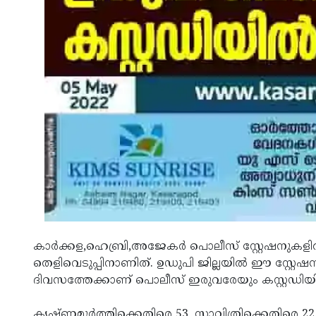
കാർക്കള,ഹെബ്രി,അജേകർ പൊലീസ് സ്റ്റേഷനുകളി
തെളിവെടുപ്പിനാണിത്. ഉഡുപി ജില്ലയിൽ ഈ സ്റ്റേഷന
ദിവസത്തേക്കാണ് പൊലീസ് ഇരുവരേയും കസ്റ്റഡിയി
കൃഷ്ണമൂർത്തിക്കെതിരെ 53, സാവിത്രിക്കെതിരെ 2