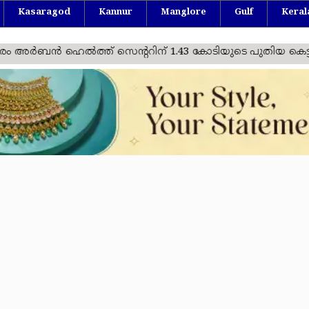
Kasaragod
Kannur
Manglore
Gulf
Keral