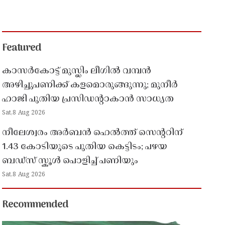
Featured
കാസർകോട്ട് മുസ്ലിം ലീഗിൽ വമ്പൻ
അഴിച്ചുപണിക്ക് കളമൊരുങ്ങുന്നു; മുനീർ
ഹാജി പുതിയ പ്രസിഡൻ്റാകാൻ സാധ്യത
Sat,8 Aug 2026
നീലേശ്വരം അർബൻ ഹെൽത്ത് സെൻ്ററിന്
1.43 കോടിയുടെ പുതിയ കെട്ടിടം; പഴയ
ബഡ്സ് സ്കൂൾ പൊളിച്ച് പണിയും
Sat,8 Aug 2026
Recommended