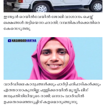
ഇന്ത്യൻ റെയിൽവേയിൽ ജോലി വാഗ്ദാനം ചെയ്ത്
ലക്ഷങ്ങൾ തട്ടിയെന്ന പരാതി; ദമ്പതികൾക്കെതിരെ
കേസെടുത്തു
വാർഡിലെ കാര്യങ്ങൾക്കും പാർട്ടി പരിപാടികൾക്കും
എത്താനാകുന്നില്ല; പള്ളിക്കരയിൽ മുസ്ലിം ലീഗ്
ജനപ്രതിനിധിയുടെ രാജി; ഒന്നാം വാർഡിൽ
ഉപതെരഞ്ഞെടുപ്പിന് കളമൊരുങ്ങുന്നു