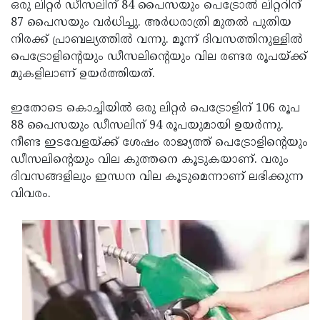
Election
ഒരു ലിറ്റര്‍ ഡീസലിന് 84 പൈസയും പെട്രോല്‍ ലിറ്ററിന്
Maha
87 പൈസയും വര്‍ധിച്ചു. അര്‍ധരാത്രി മുതല്‍ പുതിയ
Shivarathri
International
നിരക്ക് പ്രാബല്യത്തില്‍ വന്നു. മൂന്ന് ദിവസത്തിനുള്ളില്‍
Women's
പെട്രോളിന്റെയും ഡീസലിന്റെയും വില രണ്ടര രൂപയ്ക്ക്
Anti-
മുകളിലാണ് ഉയര്‍ത്തിയത്.
Day
Drug
Attukal
Campaign
Pongala
ഇതോടെ കൊച്ചിയില്‍ ഒരു ലിറ്റര്‍ പെട്രോളിന് 106 രൂപ
Holi
88 പൈസയും ഡീസലിന് 94 രൂപയുമായി ഉയര്‍ന്നു.
2025
2025
IPL
നീണ്ട ഇടവേളയ്ക്ക് ശേഷം രാജ്യത്ത് പെട്രോളിന്റെയും
2025
ഡീസലിന്റെയും വില കുത്തനെ കൂടുകയാണ്. വരും
Eid
ദിവസങ്ങളിലും ഇന്ധന വില കൂടുമെന്നാണ് ലഭിക്കുന്ന
Al-
Waqf
വിവരം.
Fitr
Bill
Vishu
2025
Controversy
Festival
Good
2025
Friday
Easter
Observance
Sunday
By-
2025
2025
Election
Bihar