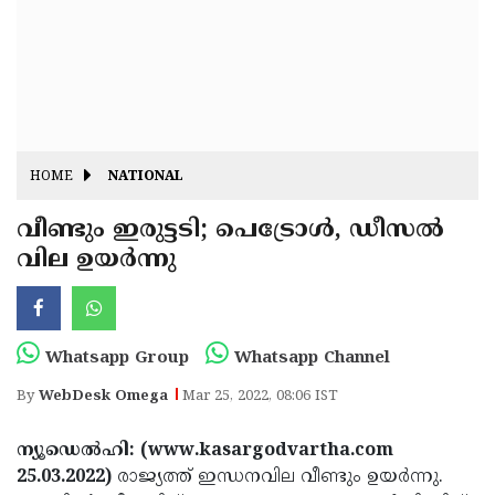
Fitr
May
Day
Eid
Al
Independence
Ad'ha
Day
Onam
HOME
NATIONAL
J&K
State
വീണ്ടും ഇരുട്ടടി; പെട്രോള്‍, ഡീസല്‍
Haryana
വില ഉയര്‍ന്നു
Assembly
State
Diwali
Elections
Assembly
Christmas
Elections
New-
Whatsapp Group
Whatsapp Channel
Year
Republic
By
WebDesk Omega
Mar 25, 2022, 08:06 IST
Day
Budget
ന്യൂഡെല്‍ഹി: (www.kasargodvartha.com
Delhi
25.03.2022)
രാജ്യത്ത് ഇന്ധനവില വീണ്ടും ഉയര്‍ന്നു.