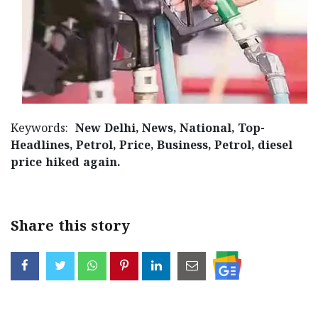
Updates
Assembly
Kerala
Polls
Local
Look
Body
Back
Election
2025
Keywords:
New Delhi, News, National, Top-
Headlines, Petrol, Price, Business, Petrol, diesel
price hiked again.
Share this story