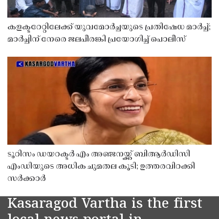
കളക്ടറേറ്റിലേക്ക് യുവമോർച്ചയുടെ പ്രതിഷേധ മാർച്ച്;
മാർച്ചിന് നേരെ ജലപീരങ്കി പ്രയോഗിച്ച് പൊലീസ്
ടൂറിസം ഡയറക്ടർ എം അഞ്ജനയ്ക്ക് ബിആർഡിസി
എംഡിയുടെ അധിക ചുമതല കൂടി; ഉത്തരവിറക്കി
സർക്കാർ
Kasaragod Vartha is the first