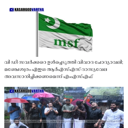
വി ഡി സവർക്കറെ ഉൾപ്പെടുത്തി വിവാദ ചോദ്യാവലി;
മഞ്ചേശ്വരം എഇഒ ആർഎസ്എസ് ദാസ്യവേല
അവസാനിപ്പിക്കണമെന്ന് എംഎസ്എഫ്