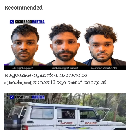
Recommended
ഓപ്പറേഷൻ തൂഫാൻ; വിദ്യാനഗറിൽ
എംഡിഎംഎയുമായി 3 യുവാക്കൾ അറസ്റ്റിൽ