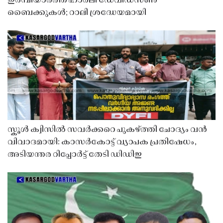
ഇരമ്പിയാർത്ത് ഹാർലി ഡേവിഡ്‌സൺ
ബൈക്കുകൾ; റാലി ശ്രദ്ധേയമായി
സ്കൂൾ ക്വിസിൽ സവർക്കറെ പുകഴ്ത്തി ചോദ്യം വൻ
വിവാദമായി: കാസർകോട്ട് വ്യാപക പ്രതിഷേധം,
അടിയന്തര റിപ്പോർട്ട് തേടി ഡിഡിഇ