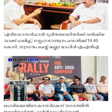
‘എൻഡോസൾഫാൻ ദുരിതബാധിതർക്ക് നൽകിയ
വാക്ക് പാലിച്ചു’; സ്നേഹസാന്ത്വനം പദ്ധതിക്ക് 14.40
കോടി, സ്വാഗതം ചെയ്ത് കല്ലട്ര മാഹിൻ എംഎൽഎ
ലഹരിക്കെതിരെ കാസർകോട് നഗരത്തിൽ