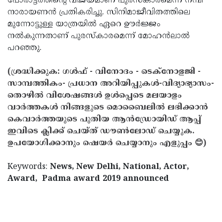
പോരാട്ടത്തിന്റെ വിജയമാണ് പുരസ്‌കാരമെന്ന് നമ്പി
നാരായണന്‍ പ്രതികരിച്ചു. സിനിമാജീവിതത്തിലെ
മുന്നോട്ടുള്ള യാത്രയില്‍ ഏറെ ഊര്‍ജ്ജം
നല്‍കുന്നതാണ് പുരസ്‌കാരമെന്ന് മോഹന്‍ലാല്‍
പറഞ്ഞു.
(ശ്രദ്ധിക്കുക: ഗൾഫ് - വിനോദം - ടെക്നോളജി -
സാമ്പത്തികം- പ്രധാന അറിയിപ്പുകൾ-വിദ്യാഭ്യാസം-
തൊഴിൽ വിശേഷങ്ങൾ ഉൾപ്പെടെ മലയാളം
വാർത്തകൾ നിങ്ങളുടെ മൊബൈലിൽ ലഭിക്കാൻ
കെവാർത്തയുടെ പുതിയ ആൻഡ്രോയിഡ് ആപ്പ്
ഇവിടെ ക്ലിക്ക് ചെയ്ത് ഡൗൺലോഡ് ചെയ്യുക.
ഉപയോഗിക്കാനും ഷെയർ ചെയ്യാനും എളുപ്പം 😊)
Keywords:
News, New Delhi, National, Actor,
Award, Padma award 2019 announced