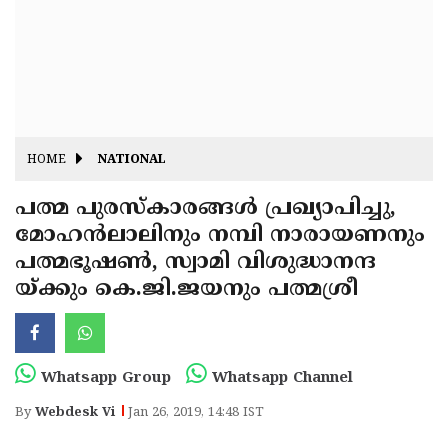
Fitr
May
Day
Eid
Al
Independence
Ad'ha
Day
Onam
HOME
NATIONAL
J&K
State
പത്മ പുരസ്‌കാരങ്ങള്‍ പ്രഖ്യാപിച്ചു,
Haryana
മോഹന്‍ലാലിനും നമ്പി നാരായണനും
Assembly
State
Diwali
പത്മഭൂഷണ്‍, സ്വാമി വിശുദ്ധാനന്ദ
Elections
Assembly
Christmas
യ്ക്കും കെ.ജി.ജയനും പത്മശ്രീ
Elections
New-
Year
Republic
Whatsapp Group
Whatsapp Channel
Day
Budget
By
Webdesk Vi
Jan 26, 2019, 14:48 IST
Delhi