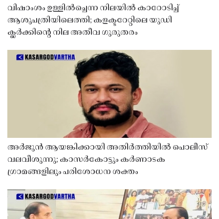
വിഷാംശം ഉള്ളിൽച്ചെന്ന നിലയിൽ കാറോടിച്ച്
ആശുപത്രിയിലെത്തി; കളക്ടറേറ്റിലെ യുഡി
ക്ലർക്കിൻ്റെ നില അതീവ ഗുരുതരം
അർജുൻ ആയങ്കിക്കായി അതിർത്തിയിൽ പൊലീസ്
വലവീശുന്നു; കാസർകോട്ടും കർണാടക
ഗ്രാമങ്ങളിലും പരിശോധന ശക്തം