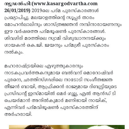
Election
Maha
ന്യൂഡല്‍ഹി:(www.kasargodvartha.com
26/01/2019)
2019ലെ പദ്മ പുരസ്‌കാരങ്ങള്‍
Shivarathri
International
പ്രഖ്യാപിച്ചു. മലയാളത്തിന്റെ സൂപ്പര്‍ താരം
Women's
Anti-
മോഹന്‍ലാലിനും ശാസ്ത്രജ്ഞന്‍ നമ്പിനാരായണനും
ഈ വര്‍ഷത്തെ പദ്മഭൂഷണ്‍ പുരസ്‌കാരങ്ങള്‍.
Day
Drug
Attukal
ശിവഗിരി മഠത്തിലെ സ്വാമി വിശുദ്ധാനന്ദയ്ക്കും
Campaign
Pongala
Holi
ഗായകന്‍ കെ.ജി. ജയനും പദ്മശ്രീ പുരസ്‌കാരം
നല്‍കും.
2025
2025
IPL
2025
Eid
മഹാരാഷ്ട്രയിലെ എഴുത്തുകാരനും
നാടകപ്രവര്‍ത്തകനുമായ ബല്‍വന്ദ് മൊറോഷ്‌വര്‍
Al-
Waqf
പുരന്ദെ, ഛത്തിസ്ഗഢിലെ നാടോടി സംഗീതജ്ഞ
Fitr
Bill
Vishu
തീജന്‍ ബായി, ആഫ്രിക്കന്‍ രാജ്യമായ ദിബുട്ടിയുടെ
പ്രസിഡന്റ് ഇസ്മായില്‍ ഒമര്‍ ഗുല്ല, എല്‍ ആന്‍ഡ് ടി
2025
Controversy
Festival
Good
ചെയര്‍മാന്‍ അനില്‍കുമാര്‍ മണിഭായി നായിക്,
2025
Friday
Easter
എന്നിവര്‍ പദ്മവിഭൂഷണ്‍ പുരസ്‌കാരത്തിന്
അര്‍ഹരായി.
Observance
Sunday
By-
2025
2025
Election
Bihar