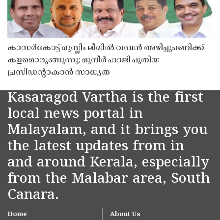
കാസർകോട്ട് മുസ്ലിം ലീഗിൽ വമ്പൻ അഴിച്ചുപണിക്ക്
കളമൊരുങ്ങുന്നു; മുനീർ ഹാജി പുതിയ
പ്രസിഡൻ്റാകാൻ സാധ്യത
Kasaragod Vartha is the first
local news portal in
Malayalam, and it brings you
the latest updates from in
and around Kerala, especially
from the Malabar area, South
Canara.
Home
About Us