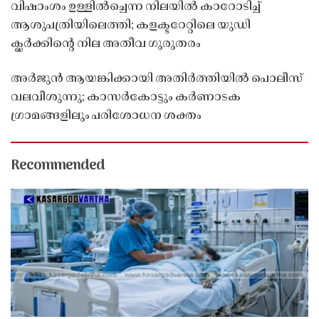
വിഷാംശം ഉള്ളിൽച്ചെന്ന നിലയിൽ കാറോടിച്ച്
ആശുപത്രിയിലെത്തി; കളക്ടറേറ്റിലെ യുഡി
ക്ലർക്കിൻ്റെ നില അതീവ ഗുരുതരം
അർജുൻ ആയങ്കിക്കായി അതിർത്തിയിൽ പൊലീസ്
വലവീശുന്നു; കാസർകോട്ടും കർണാടക
ഗ്രാമങ്ങളിലും പരിശോധന ശക്തം
Recommended