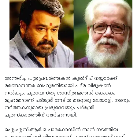
Updates
Assembly
Kerala
Polls
Local
Look
Body
Back
Election
2025
അന്തരിച്ച പത്രപ്രവര്‍ത്തകന്‍ കുല്‍ദീപ് നയ്യാര്‍ക്ക്
മരണാനന്തര ബഹുമതിയായി പദ്മ വിഭൂഷണ്‍
നല്‍കും. പുരാവസ്തു ശാസ്ത്രജ്ഞന്‍ കെ.കെ.
മുഹമ്മദാണ് പദ്മശ്രീ നേടിയ മറ്റൊരു മലയാളി. നടനും
നര്‍ത്തകനുമായ പ്രഭുദേവയും പദ്മശ്രീ
പുരസ്‌കാരത്തിന് അര്‍ഹനായി.
ഐ.എസ്.ആര്‍.ഒ ചാരക്കേസില്‍ താന്‍ നടത്തിയ