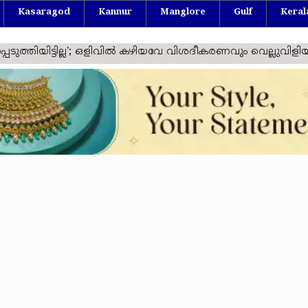
Kasaragod
Kannur
Manglore
Gulf
Keral