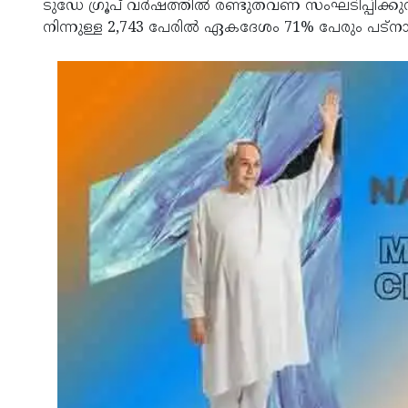
ടുഡേ ഗ്രൂപ് വര്‍ഷത്തില്‍ രണ്ടുതവണ സംഘടിപ്പിക്കു
നിന്നുള്ള 2,743 പേരില്‍ ഏകദേശം 71% പേരും പട്‌