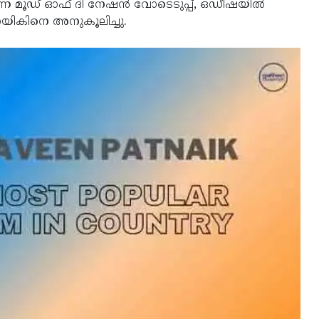
ന്ന മൂഡ് ഓഫ് ദി നേഷന്‍ വോടെടുപ്പ്, ഒഡീഷയില്‍
നായികിനെ അനുകൂലിച്ചു.