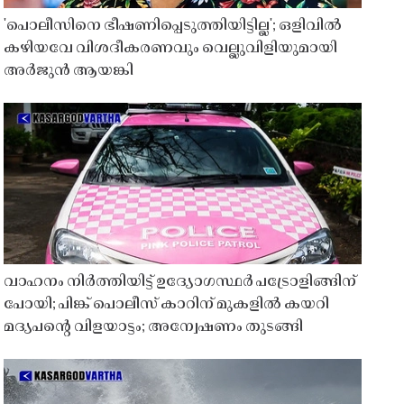
'പൊലീസിനെ ഭീഷണിപ്പെടുത്തിയിട്ടില്ല'; ഒളിവിൽ
കഴിയവേ വിശദീകരണവും വെല്ലുവിളിയുമായി
അർജുൻ ആയങ്കി
വാഹനം നിർത്തിയിട്ട് ഉദ്യോഗസ്ഥർ പട്രോളിങ്ങിന്
പോയി; പിങ്ക് പൊലീസ് കാറിന് മുകളിൽ കയറി
മദ്യപൻ്റെ വിളയാട്ടം; അന്വേഷണം തുടങ്ങി