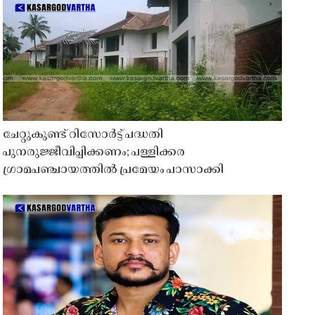
ചേറ്റുകുണ്ട് റിസോർട്ട് പദ്ധതി
പുനരുജ്ജീവിപ്പിക്കണം; പള്ളിക്കര
ഗ്രാമപഞ്ചായത്തിൽ പ്രമേയം പാസാക്കി