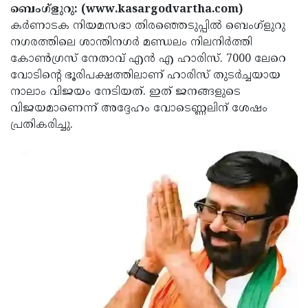
Election
Maha
ബെംഗ്‌ളുറു: (www.kasargodvartha.com)
കര്‍ണാടക നിയമസഭാ തിരഞ്ഞെടുപ്പില്‍ ബെംഗ്‌ളുറു
Shivarathri
International
നഗരത്തിലെ ശാന്തിനഗര്‍ മണ്ഡലം നിലനിര്‍ത്തി
Women's
Anti-
കോണ്‍ഗ്രസ് നേതാവ് എന്‍ എ ഹാരിസ്. 7000 ലേറെ
വോടിന്റെ ഭൂരിപക്ഷത്തിലാണ് ഹാരിസ് തുടര്‍ച്ചയായ
Day
Drug
Attukal
നാലാം വിജയം നേടിയത്. ഇത് ജനങ്ങളുടെ
Campaign
Pongala
Holi
വിജയമാണെന്ന് അദ്ദേഹം വോടെണ്ണലിന് ശേഷം
പ്രതികരിച്ചു.
2025
2025
IPL
2025
Eid
Al-
Waqf
Fitr
Bill
Vishu
2025
Controversy
Festival
Good
2025
Friday
Easter
Observance
Sunday
By-
2025
2025
Election
Bihar