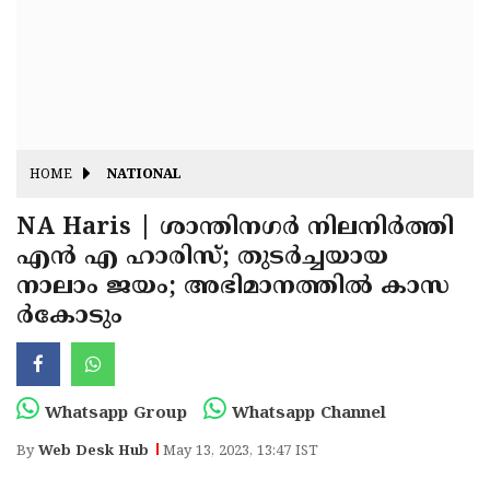
Fitr
May
Day
Eid
Al
Independence
Ad'ha
Day
Onam
HOME
NATIONAL
J&K
State
NA Haris | ശാന്തിനഗര്‍ നിലനിര്‍ത്തി
Haryana
എന്‍ എ ഹാരിസ്; തുടര്‍ച്ചയായ
Assembly
State
Diwali
നാലാം ജയം; അഭിമാനത്തില്‍ കാസ
Elections
Assembly
Christmas
ര്‍കോടും
Elections
New-
Year
Republic
Whatsapp Group
Whatsapp Channel
Day
Budget
By
Web Desk Hub
May 13, 2023, 13:47 IST
Delhi