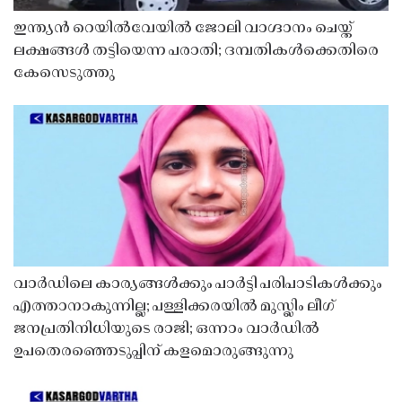
ഇന്ത്യൻ റെയിൽവേയിൽ ജോലി വാഗ്ദാനം ചെയ്ത്
ലക്ഷങ്ങൾ തട്ടിയെന്ന പരാതി; ദമ്പതികൾക്കെതിരെ
കേസെടുത്തു
വാർഡിലെ കാര്യങ്ങൾക്കും പാർട്ടി പരിപാടികൾക്കും
എത്താനാകുന്നില്ല; പള്ളിക്കരയിൽ മുസ്ലിം ലീഗ്
ജനപ്രതിനിധിയുടെ രാജി; ഒന്നാം വാർഡിൽ
ഉപതെരഞ്ഞെടുപ്പിന് കളമൊരുങ്ങുന്നു