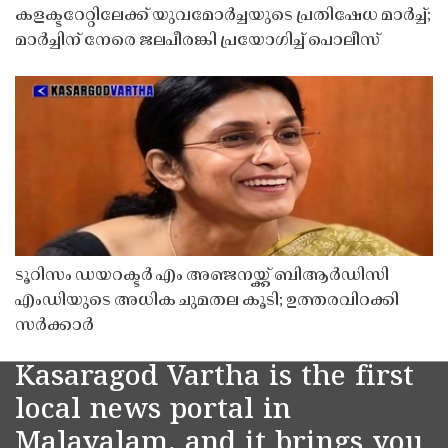
കളക്ടറേറ്റിലേക്ക് യുവമോർച്ചയുടെ പ്രതിഷേധ മാർച്ച്;
മാർച്ചിന് നേരെ ജലപീരങ്കി പ്രയോഗിച്ച് പൊലീസ്
ടൂറിസം ഡയറക്ടർ എം അഞ്ജനയ്ക്ക് ബിആർഡിസി
എംഡിയുടെ അധിക ചുമതല കൂടി; ഉത്തരവിറക്കി
സർക്കാർ
Kasaragod Vartha is the first
local news portal in
Malayalam, and it brings you