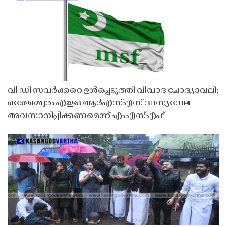
വി ഡി സവർക്കറെ ഉൾപ്പെടുത്തി വിവാദ ചോദ്യാവലി;
മഞ്ചേശ്വരം എഇഒ ആർഎസ്എസ് ദാസ്യവേല
അവസാനിപ്പിക്കണമെന്ന് എംഎസ്എഫ്