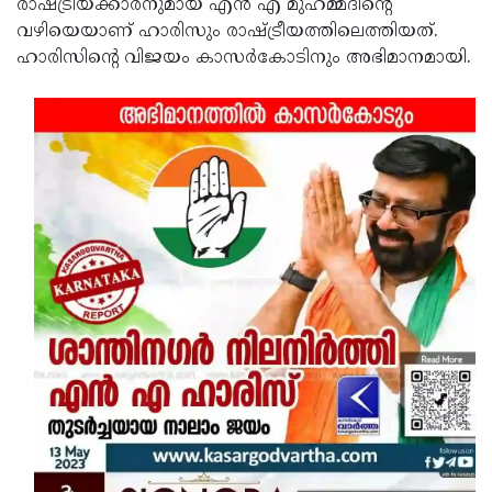
രാഷ്ട്രീയക്കാരനുമായ എന്‍ എ മുഹമ്മദിന്റെ
വഴിയെയാണ് ഹാരിസും രാഷ്ട്രീയത്തിലെത്തിയത്.
ഹാരിസിന്റെ വിജയം കാസര്‍കോടിനും അഭിമാനമായി.