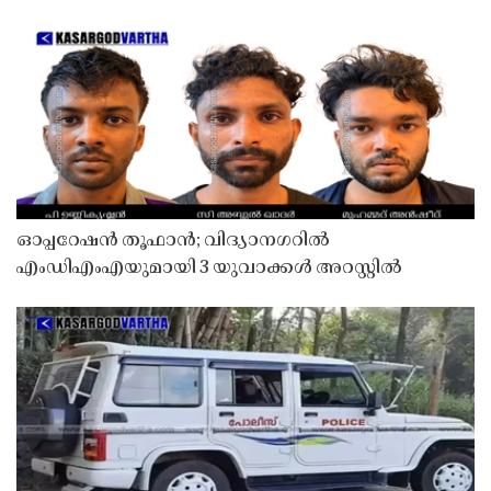
ഓപ്പറേഷൻ തൂഫാൻ; വിദ്യാനഗറിൽ
എംഡിഎംഎയുമായി 3 യുവാക്കൾ അറസ്റ്റിൽ