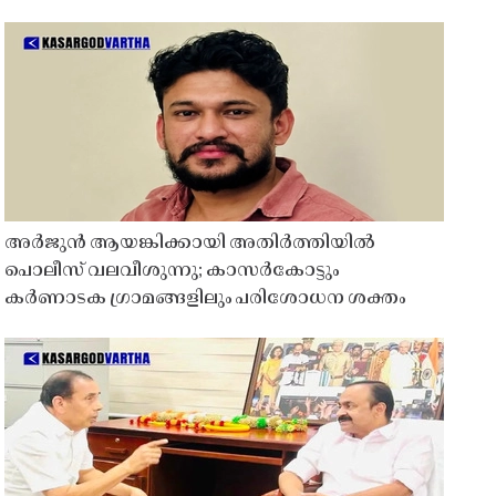
അർജുൻ ആയങ്കിക്കായി അതിർത്തിയിൽ
പൊലീസ് വലവീശുന്നു; കാസർകോട്ടും
കർണാടക ഗ്രാമങ്ങളിലും പരിശോധന ശക്തം