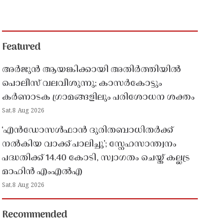
Featured
അർജുൻ ആയങ്കിക്കായി അതിർത്തിയിൽ
പൊലീസ് വലവീശുന്നു; കാസർകോട്ടും
കർണാടക ഗ്രാമങ്ങളിലും പരിശോധന ശക്തം
Sat,8 Aug 2026
‘എൻഡോസൾഫാൻ ദുരിതബാധിതർക്ക്
നൽകിയ വാക്ക് പാലിച്ചു’; സ്നേഹസാന്ത്വനം
പദ്ധതിക്ക് 14.40 കോടി, സ്വാഗതം ചെയ്ത് കല്ലട്ര
മാഹിൻ എംഎൽഎ
Sat,8 Aug 2026
Recommended