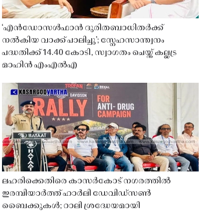
‘എൻഡോസൾഫാൻ ദുരിതബാധിതർക്ക്
നൽകിയ വാക്ക് പാലിച്ചു’; സ്നേഹസാന്ത്വനം
പദ്ധതിക്ക് 14.40 കോടി, സ്വാഗതം ചെയ്ത് കല്ലട്ര
മാഹിൻ എംഎൽഎ
ലഹരിക്കെതിരെ കാസർകോട് നഗരത്തിൽ
ഇരമ്പിയാർത്ത് ഹാർലി ഡേവിഡ്‌സൺ
ബൈക്കുകൾ; റാലി ശ്രദ്ധേയമായി