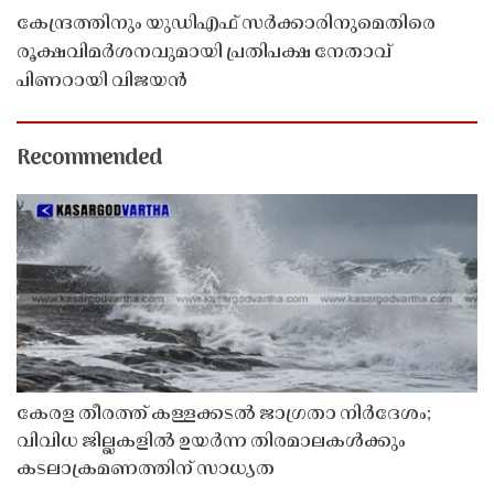
കേന്ദ്രത്തിനും യുഡിഎഫ് സർക്കാരിനുമെതിരെ
രൂക്ഷവിമർശനവുമായി പ്രതിപക്ഷ നേതാവ്
പിണറായി വിജയൻ
Recommended
കേരള തീരത്ത് കള്ളക്കടൽ ജാഗ്രതാ നിർദേശം;
വിവിധ ജില്ലകളിൽ ഉയർന്ന തിരമാലകൾക്കും
കടലാക്രമണത്തിന് സാധ്യത