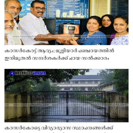
കാസർകോട്ട് ആദ്യം; മുളിയാർ പഞ്ചായത്തിൽ
ഇനിമുതൽ സന്ദർശകർക്ക് ചായ സൽക്കാരം
കാസർകോട്ടെ വിദ്യാഭ്യാസ സ്ഥാപനങ്ങൾക്ക്