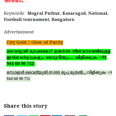
അറിയാം.
Keywords:
Mogral Puthur, Kasaragod, National,
Football tournament, Bangalore.
Advertisement:
City Gold | Glow of Purity
വൈദ്യുതി മുടക്കമോ? ഉയര്‍ന്ന നിലവാരത്തിലുള്ള
ഇന്‍വേര്‍ട്ടറുകളും ബാറ്ററിയും.... വിളിക്കുക: +91
944 60 90 752
സോളാര്‍ വൈദ്യുതി 49,000 രൂപ മുതല്‍...
.
വിളിക്കുക: +91
944 60 90 752
Share this story