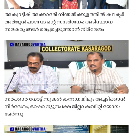
അക്വാട്ടിക് അക്കാദമി നീന്തൽക്കുളത്തിൽ കലക്ടർ
അർജുൻ പാണ്ഡ്യൻ്റെ സന്ദർശനം; അടിസ്ഥാന
സൗകര്യങ്ങൾ മെച്ചപ്പെടുത്താൻ നിർദേശം
സർക്കാർ നോട്ടീസുകൾ കന്നഡയിലും അച്ചടിക്കാൻ
നിർദേശം; ഭാഷാ ന്യൂനപക്ഷ ജില്ലാ കമ്മിറ്റി യോഗം
ചേർന്നു