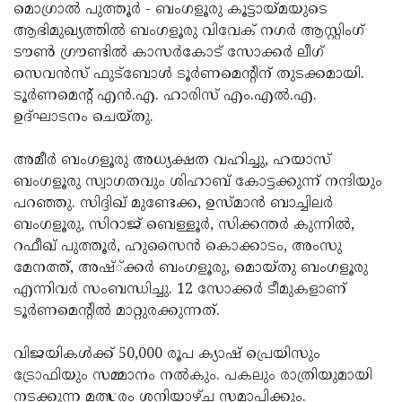
Election
Maha
മൊഗ്രാല്‍ പുത്തൂര്‍ - ബംഗളൂരു കൂട്ടായ്മയുടെ
ആഭിമുഖ്യത്തില്‍ ബംഗളൂരു വിവേക് നഗര്‍ ആസ്റ്റിംഗ്
Shivarathri
International
ടൗണ്‍ ഗ്രൗണ്ടില്‍ കാസര്‍കോട് സോക്കര്‍ ലീഗ്
Women's
Anti-
സെവന്‍സ് ഫുട്‌ബോള്‍ ടൂര്‍ണമെന്റിന് തുടക്കമായി.
ടൂര്‍ണമെന്റ് എന്‍.എ. ഹാരിസ് എം.എല്‍.എ.
Day
Drug
Attukal
ഉദ്ഘാടനം ചെയ്തു.
Campaign
Pongala
Holi
അമീര്‍ ബംഗളൂരു അധ്യക്ഷത വഹിച്ചു, ഹയാസ്
2025
2025
IPL
ബംഗളൂരു സ്വാഗതവും ശിഹാബ് കോട്ടക്കുന്ന് നന്ദിയും
2025
Eid
പറഞ്ഞു. സിദ്ദിഖ് മുണ്ടേക്ക, ഉസ്മാന്‍ ബാച്ചിലര്‍
ബംഗളൂരു, സിറാജ് ബെള്ളൂര്‍, സിക്കന്തര്‍ കുന്നില്‍,
Al-
Waqf
റഫീഖ് പുത്തൂര്‍, ഹുസൈന്‍ കൊക്കാടം, അംസു
Fitr
Bill
Vishu
മേനത്ത്, അഷ്്ക്കര്‍ ബംഗളൂരു, മൊയ്തു ബംഗളൂരു
എന്നിവര്‍ സംബന്ധിച്ചു. 12 സോക്കര്‍ ടീമുകളാണ്
2025
Controversy
Festival
Good
ടൂര്‍ണമെന്റില്‍ മാറ്റുരക്കുന്നത്.
2025
Friday
Easter
വിജയികള്‍ക്ക് 50,000 രൂപ ക്യാഷ് പ്രെയിസും
Observance
Sunday
By-
ട്രോഫിയും സമ്മാനം നല്‍കും. പകലും രാത്രിയുമായി
2025
2025
Election
Bihar
നടക്കുന്ന മത്സരം ശനിയാഴ്ച സമാപിക്കും.