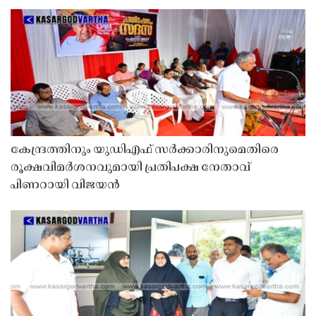
കേന്ദ്രത്തിനും യുഡിഎഫ് സർക്കാരിനുമെതിരെ
രൂക്ഷവിമർശനവുമായി പ്രതിപക്ഷ നേതാവ്
പിണറായി വിജയൻ