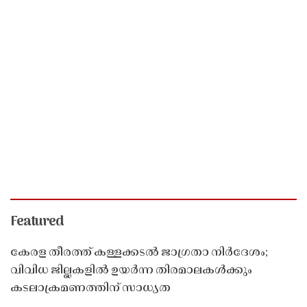
Featured
കേരള തീരത്ത് കള്ളക്കടൽ ജാഗ്രതാ നിർദേശം;
വിവിധ ജില്ലകളിൽ ഉയർന്ന തിരമാലകൾക്കും
കടലാക്രമണത്തിന് സാധ്യത