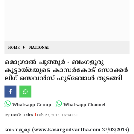
Fitr
May
Day
Eid
Al
Independence
Ad'ha
Day
Onam
HOME
NATIONAL
J&K
State
മൊഗ്രാല്‍ പുത്തൂര്‍ - ബംഗളൂരു
Haryana
കൂട്ടായ്മയുടെ കാസര്‍കോട് സോക്കര്‍
Assembly
State
Diwali
ലീഗ് സെവന്‍സ് ഫുട്‌ബോള്‍ തുടങ്ങി
Elections
Assembly
Christmas
Elections
New-
Year
Republic
Whatsapp Group
Whatsapp Channel
Day
Budget
By
Desk Delta
Feb 27, 2015, 16:34 IST
Delhi
ബംഗളൂരു: (www.kasargodvartha.com 27/02/2015)