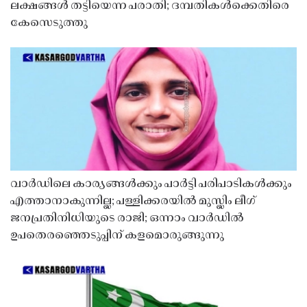
ലക്ഷങ്ങൾ തട്ടിയെന്ന പരാതി; ദമ്പതികൾക്കെതിരെ
കേസെടുത്തു
വാർഡിലെ കാര്യങ്ങൾക്കും പാർട്ടി പരിപാടികൾക്കും
എത്താനാകുന്നില്ല; പള്ളിക്കരയിൽ മുസ്ലിം ലീഗ്
ജനപ്രതിനിധിയുടെ രാജി; ഒന്നാം വാർഡിൽ
ഉപതെരഞ്ഞെടുപ്പിന് കളമൊരുങ്ങുന്നു