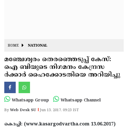
Fitr
May
Day
Eid
Al
Independence
Ad'ha
Day
Onam
HOME
NATIONAL
J&K
State
മഞ്ചേശ്വരം തെരഞ്ഞെടുപ്പ് കേസ്:
Haryana
ഐ ബിയുടെ നിഗമനം കേന്ദ്രസ
Assembly
State
Diwali
ര്‍ക്കാര്‍ ഹൈക്കോടതിയെ അറിയിച്ചു
Elections
Assembly
Christmas
Elections
New-
Year
Republic
Whatsapp Group
Whatsapp Channel
Day
Budget
By
Web Desk SU
Jun 13, 2017, 09:23 IST
Delhi
കൊച്ചി: (www.kasargodvartha.com 13.06.2017)