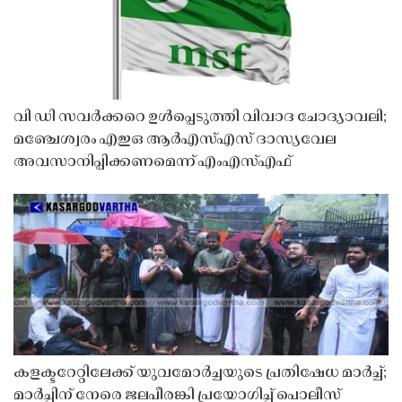
വി ഡി സവർക്കറെ ഉൾപ്പെടുത്തി വിവാദ ചോദ്യാവലി;
മഞ്ചേശ്വരം എഇഒ ആർഎസ്എസ് ദാസ്യവേല
അവസാനിപ്പിക്കണമെന്ന് എംഎസ്എഫ്
കളക്ടറേറ്റിലേക്ക് യുവമോർച്ചയുടെ പ്രതിഷേധ മാർച്ച്;
മാർച്ചിന് നേരെ ജലപീരങ്കി പ്രയോഗിച്ച് പൊലീസ്