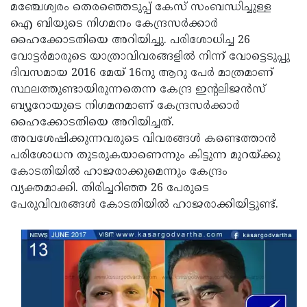
Election
Maha
മഞ്ചേശ്വരം തെരഞ്ഞെടുപ്പ് കേസ് സംബന്ധിച്ചുള്ള
ഐ ബിയുടെ നിഗമനം കേന്ദ്രസര്‍ക്കാര്‍
Shivarathri
International
ഹൈക്കോടതിയെ അറിയിച്ചു. പരിശോധിച്ച 26
Women's
Anti-
വോട്ടര്‍മാരുടെ യാത്രാവിവരങ്ങളില്‍ നിന്ന് വോട്ടെടുപ്പു
ദിവസമായ 2016 മേയ് 16നു ആറു പേര്‍ മാത്രമാണ്
Day
Drug
Attukal
സ്ഥലത്തുണ്ടായിരുന്നതെന്ന കേന്ദ്ര ഇന്റലിജന്‍സ്
Campaign
Pongala
Holi
ബ്യൂറോയുടെ നിഗമനമാണ് കേന്ദ്രസര്‍ക്കാര്‍
ഹൈക്കോടതിയെ അറിയിച്ചത്.
2025
2025
IPL
അവശേഷിക്കുന്നവരുടെ വിവരങ്ങള്‍ കണ്ടെത്താന്‍
2025
Eid
പരിശോധന തുടരുകയാണെന്നും കിട്ടുന്ന മുറയ്ക്കു
കോടതിയില്‍ ഹാജരാക്കുമെന്നും കേന്ദ്രം
Al-
Waqf
വ്യക്തമാക്കി. തിരിച്ചറിഞ്ഞ 26 പേരുടെ
Fitr
Bill
Vishu
പേരുവിവരങ്ങള്‍ കോടതിയില്‍ ഹാജരാക്കിയിട്ടുണ്ട്.
2025
Controversy
Festival
Good
2025
Friday
Easter
Observance
Sunday
By-
2025
2025
Election
Bihar