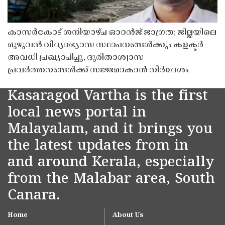
കാസർകോട് ശനിയാഴ്ച ഓറൻജ് ജാഗ്രത; ജില്ലയിലെ
മുഴുവൻ വിദ്യാഭ്യാസ സ്ഥാപനങ്ങൾക്കും കളക്ടർ
അവധി പ്രഖ്യാപിച്ചു, ദുരിതാശ്വാസ
പ്രവർത്തനങ്ങൾക്ക് സജ്ജമാകാൻ നിർദേശം
Kasaragod Vartha is the first
local news portal in
Malayalam, and it brings you
the latest updates from in
and around Kerala, especially
from the Malabar area, South
Canara.
Home
About Us