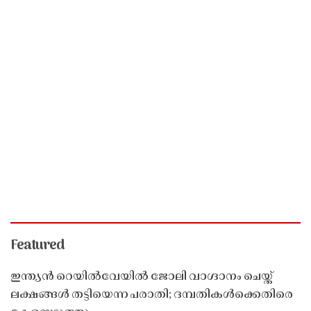
Featured
ഇന്ത്യൻ റെയിൽവേയിൽ ജോലി വാഗ്ദാനം ചെയ്ത്
ലക്ഷങ്ങൾ തട്ടിയെന്ന പരാതി; ദമ്പതികൾക്കെതിരെ