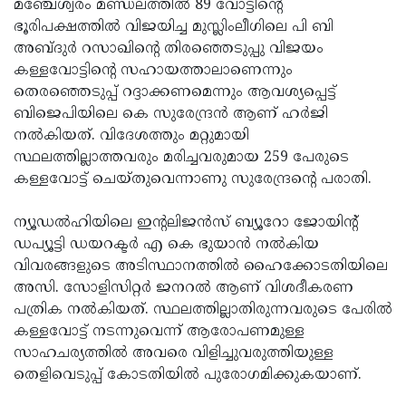
മഞ്ചേശ്വരം മണ്ഡലത്തില്‍ 89 വോട്ടിന്റെ
ഭൂരിപക്ഷത്തില്‍ വിജയിച്ച മുസ്ലിംലീഗിലെ പി ബി
അബ്ദുര്‍ റസാഖിന്റെ തിരഞ്ഞെടുപ്പു വിജയം
കള്ളവോട്ടിന്റെ സഹായത്താലാണെന്നും
തെരഞ്ഞെടുപ്പ് റദ്ദാക്കണമെന്നും ആവശ്യപ്പെട്ട്
ബിജെപിയിലെ കെ സുരേന്ദ്രന്‍ ആണ് ഹര്‍ജി
നല്‍കിയത്. വിദേശത്തും മറ്റുമായി
സ്ഥലത്തില്ലാത്തവരും മരിച്ചവരുമായ 259 പേരുടെ
കള്ളവോട്ട് ചെയ്തുവെന്നാണു സുരേന്ദ്രന്റെ പരാതി.
ന്യൂഡല്‍ഹിയിലെ ഇന്റലിജന്‍സ് ബ്യൂറോ ജോയിന്റ്
ഡപ്യൂട്ടി ഡയറക്ടര്‍ എ കെ ഭുയാന്‍ നല്‍കിയ
വിവരങ്ങളുടെ അടിസ്ഥാനത്തില്‍ ഹൈക്കോടതിയിലെ
അസി. സോളിസിറ്റര്‍ ജനറല്‍ ആണ് വിശദീകരണ
പത്രിക നല്‍കിയത്. സ്ഥലത്തില്ലാതിരുന്നവരുടെ പേരില്‍
കള്ളവോട്ട് നടന്നുവെന്ന് ആരോപണമുള്ള
സാഹചര്യത്തില്‍ അവരെ വിളിച്ചുവരുത്തിയുള്ള
തെളിവെടുപ്പ് കോടതിയില്‍ പുരോഗമിക്കുകയാണ്.