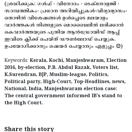
(ശ്രദ്ധിക്കുക: ഗൾഫ് - വിനോദം - ടെക്നോളജി -
സാമ്പത്തികം- പ്രധാന അറിയിപ്പുകൾ-വിദ്യാഭ്യാസം-
തൊഴിൽ വിശേഷങ്ങൾ ഉൾപ്പെടെ മലയാളം
വാർത്തകൾ നിങ്ങളുടെ മൊബൈലിൽ ലഭിക്കാൻ
കെവാർത്തയുടെ പുതിയ ആൻഡ്രോയിഡ് ആപ്പ്
ഇവിടെ ക്ലിക്ക് ചെയ്ത് ഡൗൺലോഡ് ചെയ്യുക.
ഉപയോഗിക്കാനും ഷെയർ ചെയ്യാനും എളുപ്പം 😊)
Keywords:
Kerala, Kochi, Manjeshwaram, Election
2016, by-election, P.B. Abdul Razak, Voters list,
K.Surendran, BJP, Muslim-league, Politics,
Political party, High-Court, Top-Headlines, news,
National, India, Manjeshwaram election case:
The central government informed IB's stand to
the High Court.
Share this story