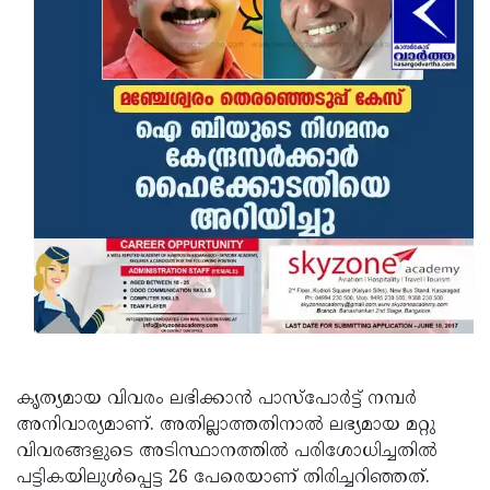
Updates
Assembly
Kerala
Polls
Local
Look
Body
Back
Election
2025
കൃത്യമായ വിവരം ലഭിക്കാന്‍ പാസ്‌പോര്‍ട്ട് നമ്പര്‍
അനിവാര്യമാണ്. അതില്ലാത്തതിനാല്‍ ലഭ്യമായ മറ്റു
വിവരങ്ങളുടെ അടിസ്ഥാനത്തില്‍ പരിശോധിച്ചതില്‍
പട്ടികയിലുള്‍പ്പെട്ട 26 പേരെയാണ് തിരിച്ചറിഞ്ഞത്.