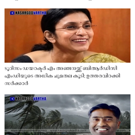
ടൂറിസം ഡയറക്ടർ എം അഞ്ജനയ്ക്ക് ബിആർഡിസി
എംഡിയുടെ അധിക ചുമതല കൂടി; ഉത്തരവിറക്കി
സർക്കാർ