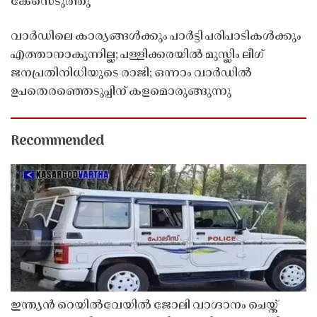
കേസെടുത്തു
വാർഡിലെ കാര്യങ്ങൾക്കും പാർട്ടി പരിപാടികൾക്കും
എത്താനാകുന്നില്ല; പള്ളിക്കരയിൽ മുസ്ലിം ലീഗ്
ജനപ്രതിനിധിയുടെ രാജി; ഒന്നാം വാർഡിൽ
ഉപതെരഞ്ഞെടുപ്പിന് കളമൊരുങ്ങുന്നു
Recommended
ഇന്ത്യൻ റെയിൽവേയിൽ ജോലി വാഗ്ദാനം ചെയ്ത്