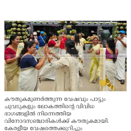
കൗതുകമുണർത്തുന്ന വേഷവും പാട്ടും
ചുവടുകളും ലോകത്തിന്റെ വിവിധ
ഭാഗങ്ങളിൽ നിന്നെത്തിയ
വിനോദസഞ്ചാരികൾക്ക് കൗതുകമായി.
കേരളീയ വേഷത്തെക്കുറിച്ചും