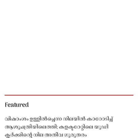
Featured
വിഷാംശം ഉള്ളിൽച്ചെന്ന നിലയിൽ കാറോടിച്ച്
ആശുപത്രിയിലെത്തി; കളക്ടറേറ്റിലെ യുഡി
ക്ലർക്കിൻ്റെ നില അതീവ ഗുരുതരം