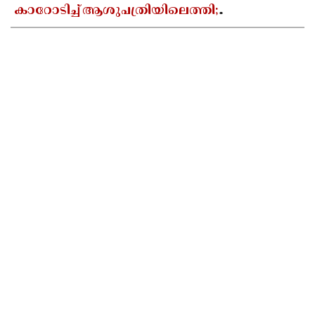
കാറോടിച്ച് ആശുപത്രിയിലെത്തി;
കളക്ടറേറ്റിലെ യുഡി ക്ലർക്കിൻ്റെ നില അതീവ
ഗുരുതരം