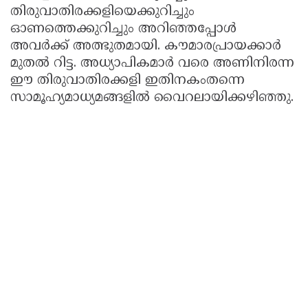
തിരുവാതിരക്കളിയെക്കുറിച്ചും
ഓണത്തെക്കുറിച്ചും അറിഞ്ഞപ്പോൾ
അവർക്ക് അത്ഭുതമായി. കൗമാരപ്രായക്കാർ
മുതൽ റിട്ട. അധ്യാപികമാർ വരെ അണിനിരന്ന
ഈ തിരുവാതിരക്കളി ഇതിനകംതന്നെ
സാമൂഹ്യമാധ്യമങ്ങളിൽ വൈറലായിക്കഴിഞ്ഞു.