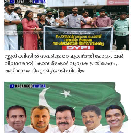
സ്കൂൾ ക്വിസിൽ സവർക്കറെ പുകഴ്ത്തി ചോദ്യം വൻ
വിവാദമായി: കാസർകോട്ട് വ്യാപക പ്രതിഷേധം,
അടിയന്തര റിപ്പോർട്ട് തേടി ഡിഡിഇ