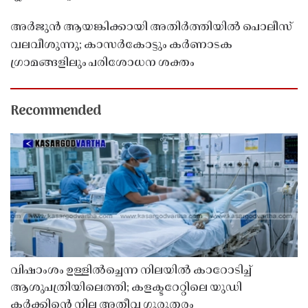
അർജുൻ ആയങ്കിക്കായി അതിർത്തിയിൽ പൊലീസ്
വലവീശുന്നു; കാസർകോട്ടും കർണാടക
ഗ്രാമങ്ങളിലും പരിശോധന ശക്തം
Recommended
വിഷാംശം ഉള്ളിൽച്ചെന്ന നിലയിൽ കാറോടിച്ച്
ആശുപത്രിയിലെത്തി; കളക്ടറേറ്റിലെ യുഡി
ക്ലർക്കിൻ്റെ നില അതീവ ഗുരുതരം