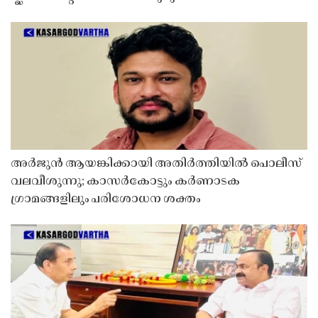
അർജുൻ ആയങ്കിക്കായി അതിർത്തിയിൽ പൊലീസ്
വലവീശുന്നു; കാസർകോട്ടും കർണാടക
ഗ്രാമങ്ങളിലും പരിശോധന ശക്തം