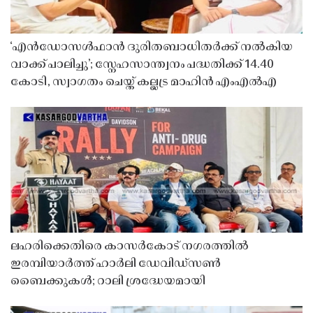
‘എൻഡോസൾഫാൻ ദുരിതബാധിതർക്ക് നൽകിയ
വാക്ക് പാലിച്ചു’; സ്നേഹസാന്ത്വനം പദ്ധതിക്ക് 14.40
കോടി, സ്വാഗതം ചെയ്ത് കല്ലട്ര മാഹിൻ എംഎൽഎ
ലഹരിക്കെതിരെ കാസർകോട് നഗരത്തിൽ
ഇരമ്പിയാർത്ത് ഹാർലി ഡേവിഡ്‌സൺ
ബൈക്കുകൾ; റാലി ശ്രദ്ധേയമായി