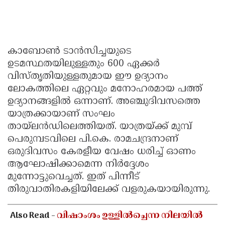
കാബോൺ ടാൻസിച്ചയുടെ
ഉടമസ്ഥതയിലുള്ളതും 600 ഏക്കർ
വിസ്തൃതിയുള്ളതുമായ ഈ ഉദ്യാനം
ലോകത്തിലെ ഏറ്റവും മനോഹരമായ പത്ത്
ഉദ്യാനങ്ങളിൽ ഒന്നാണ്. അഞ്ചുദിവസത്തെ
യാത്രക്കായാണ് സംഘം
തായ്ലൻഡിലെത്തിയത്. യാത്രയ്ക്ക് മുമ്പ്
പെരുമ്പടവിലെ പി.കെ. രാമചന്ദ്രനാണ്
ഒരുദിവസം കേരളീയ വേഷം ധരിച്ച് ഓണം
ആഘോഷിക്കാമെന്ന നിർദ്ദേശം
മുന്നോട്ടുവെച്ചത്. ഇത് പിന്നീട്
തിരുവാതിരകളിയിലേക്ക് വളരുകയായിരുന്നു.
Also Read -
വിഷാംശം ഉള്ളിൽച്ചെന്ന നിലയിൽ