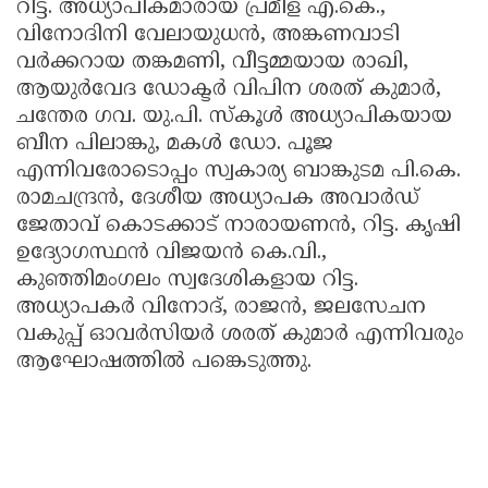
റിട്ട. അധ്യാപികമാരായ പ്രമീള എ.കെ.,
വിനോദിനി വേലായുധൻ, അങ്കണവാടി
വർക്കറായ തങ്കമണി, വീട്ടമ്മയായ രാഖി,
ആയുർവേദ ഡോക്ടർ വിപിന ശരത് കുമാർ,
ചന്തേര ഗവ. യു.പി. സ്കൂൾ അധ്യാപികയായ
ബീന പിലാങ്കു, മകൾ ഡോ. പൂജ
എന്നിവരോടൊപ്പം സ്വകാര്യ ബാങ്കുടമ പി.കെ.
രാമചന്ദ്രൻ, ദേശീയ അധ്യാപക അവാർഡ്
ജേതാവ് കൊടക്കാട് നാരായണൻ, റിട്ട. കൃഷി
ഉദ്യോഗസ്ഥൻ വിജയൻ കെ.വി.,
കുഞ്ഞിമംഗലം സ്വദേശികളായ റിട്ട.
അധ്യാപകർ വിനോദ്, രാജൻ, ജലസേചന
വകുപ്പ് ഓവർസിയർ ശരത് കുമാർ എന്നിവരും
ആഘോഷത്തിൽ പങ്കെടുത്തു.