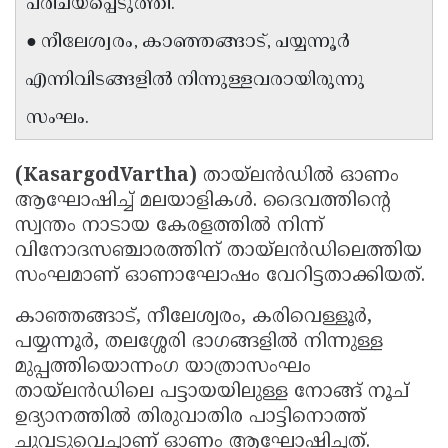
പരിചയപ്പെടുത്തി.
Updates
Assembly
Kerala
● നീലേശ്വരം, കാഞ്ഞങ്ങാട്, പയ്യന്നൂർ
Polls
Local
Look
എന്നിവിടങ്ങളിൽ നിന്നുള്ളവരായിരുന്നു
Body
Back
സംഘം.
Election
2025
(KasargodVartha)
തായ്ലൻഡിൽ ഓണം
ആഘോഷിച്ച് മലയാളികൾ. ദൈവത്തിന്റെ
സ്വന്തം നാടായ കേരളത്തിൽ നിന്ന്
വിനോദസഞ്ചാരത്തിന് തായ്‌ലൻഡിലെത്തിയ
സംഘമാണ് ഓണാഘോഷം വേറിട്ടതാക്കിയത്.
കാഞ്ഞങ്ങാട്, നീലേശ്വരം, കരിവെള്ളൂർ,
പയ്യന്നൂർ, തലശ്ശേരി ഭാഗങ്ങളിൽ നിന്നുള്ള
മുപ്പത്തിയൊന്നംഗ യാത്രാസംഘം
തായ്ലൻഡിലെ പട്ടായയിലുള്ള നോങ്ങ് നൂച്
ഉദ്യാനത്തിൽ തിരുവാതിര പാട്ടിനൊത്ത്
ചുവടുവെച്ചാണ് ഓണം ആഘോഷിച്ചത്.