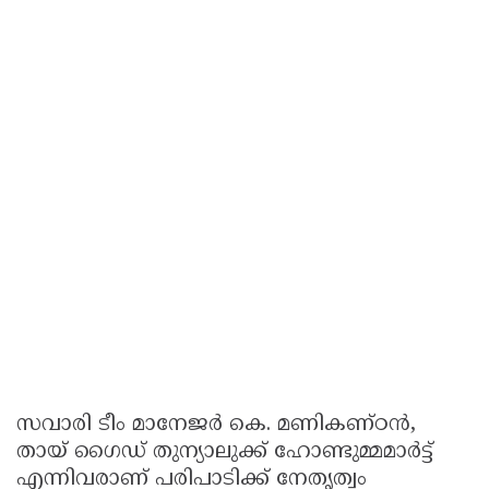
സവാരി ടീം മാനേജർ കെ. മണികണ്ഠൻ,
തായ് ഗൈഡ് തുന്യാലുക്ക് ഹോണ്ടുമ്മമാർട്ട്
എന്നിവരാണ് പരിപാടിക്ക് നേതൃത്വം