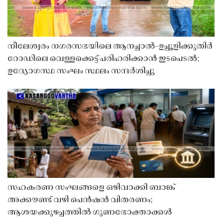
നീലേശ്വരം നഗരസഭയിലെ ആനച്ചാൽ-ഉച്ചൂളിക്കുതിർ
റോഡിലെ വെള്ളക്കെട്ട് പരിഹരിക്കാൻ ഇടപെടൽ;
ഉദ്യോഗസ്ഥ സംഘം സ്ഥലം സന്ദർശിച്ചു
സഹകരണ സംഘങ്ങളെ ഒഴിവാക്കി ബാങ്ക്
അക്കൗണ്ട് വഴി പെൻഷൻ വിതരണം;
ആശയക്കുഴപ്പത്തിൽ ഗുണഭോക്താക്കൾ