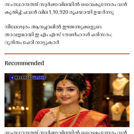
സംസ്ഥാനത്ത് സ്വർണവിലയിൽ വൈകുന്നേരം വൻ
കുതിപ്പ്; പവൻ വില 1,10,920 രൂപയായി ഉയർന്നു
നീലേശ്വരം ആനച്ചാലിൽ ഇഴജന്തുക്കളുടെ
താവളമായി ഇ എം എസ് ടൗൺഹാൾ പരിസരം;
ദുരിതം പേറി നാട്ടുകാർ
Recommended
സംസ്ഥാനത്ത് സ്വർണവിലയിൽ വൈകുന്നേരം വൻ