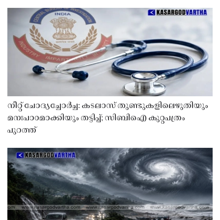
നീറ്റ് ചോദ്യച്ചോർച്ച: കടലാസ് തുണ്ടുകളിലെഴുതിയും
മനഃപാഠമാക്കിയും തട്ടിപ്പ്; സിബിഐ കുറ്റപത്രം
പുറത്ത്