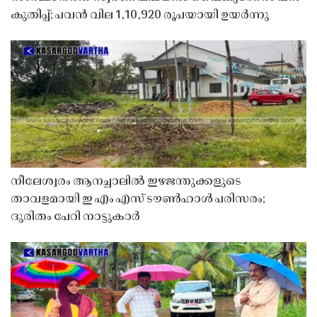
കുതിപ്പ്; പവൻ വില 1,10,920 രൂപയായി ഉയർന്നു
നീലേശ്വരം ആനച്ചാലിൽ ഇഴജന്തുക്കളുടെ
താവളമായി ഇ എം എസ് ടൗൺഹാൾ പരിസരം;
ദുരിതം പേറി നാട്ടുകാർ