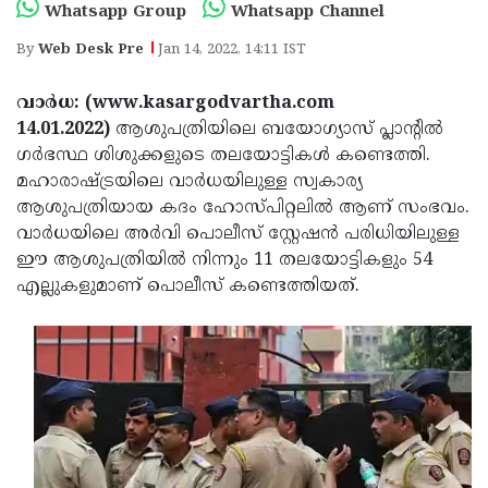
Election
Maha
Whatsapp Group
Whatsapp Channel
Shivarathri
International
By
Web Desk Pre
Jan 14, 2022, 14:11 IST
Women's
Anti-
വാര്‍ധ: (www.kasargodvartha.com
Day
Drug
Attukal
14.01.2022)
ആശുപത്രിയിലെ ബയോഗ്യാസ് പ്ലാന്റില്‍
ഗര്‍ഭസ്ഥ ശിശുക്കളുടെ തലയോട്ടികള്‍ കണ്ടെത്തി.
Campaign
Pongala
Holi
മഹാരാഷ്ട്രയിലെ വാര്‍ധയിലുള്ള സ്വകാര്യ
2025
2025
IPL
ആശുപത്രിയായ കദം ഹോസ്പിറ്റലില്‍ ആണ് സംഭവം.
വാര്‍ധയിലെ അര്‍വി പൊലീസ് സ്റ്റേഷന്‍ പരിധിയിലുള്ള
2025
Eid
ഈ ആശുപത്രിയില്‍ നിന്നും 11 തലയോട്ടികളും 54
Al-
Waqf
എല്ലുകളുമാണ് പൊലീസ് കണ്ടെത്തിയത്.
Fitr
Bill
Vishu
2025
Controversy
Festival
Good
2025
Friday
Easter
Observance
Sunday
By-
2025
2025
Election
Bihar