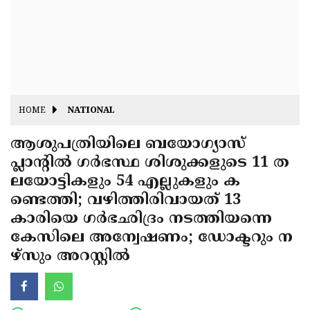
Fitr
May
Day
Eid
Al
Independence
Ad'ha
Day
Onam
HOME
NATIONAL
J&K
State
ആശുപത്രിയിലെ ബയോഗ്യാസ്
Haryana
പ്ലാന്റില്‍ ഗര്‍ഭസ്ഥ ശിശുക്കളുടെ 11 ത
Assembly
State
Diwali
ലയോട്ടികളും 54 എല്ലുകളും ക
Elections
Assembly
Christmas
ണ്ടെത്തി; വഴിത്തിരിവായത് 13
Elections
കാരിയെ ഗര്‍ഭഛിദ്രം നടത്തിയന്നെ
New-
കേസിലെ അന്വേഷണം; ഡോക്ടറും ന
Year
Republic
ഴ്‌സും അറസ്റ്റില്‍
Day
Budget
Delhi