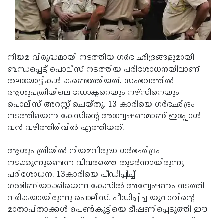
Updates
Assembly
Kerala
Polls
Local
Look
Body
Back
നിയമ വിരുദ്ധമായി നടത്തിയ ഗര്‍ഭ ഛിദ്രങ്ങളുമായി
Election
2025
ബന്ധപ്പെട്ട് പൊലീസ് നടത്തിയ പരിശോധനയിലാണ്
തലയോട്ടികള്‍ കണ്ടെത്തിയത്. സംഭവത്തില്‍
ആശുപത്രിയിലെ ഡോക്ടറെയും നഴ്‌സിനെയും
പൊലീസ് അറസ്റ്റ് ചെയ്തു. 13 കാരിയെ ഗര്‍ഭഛിദ്രം
നടത്തിയെന്ന കേസിന്റെ അന്വേഷണമാണ് ഇപ്പോള്‍
വന്‍ വഴിത്തിരിവില്‍ എത്തിയത്.
ആശുപത്രിയില്‍ നിയമവിരുദ്ധ ഗര്‍ഭഛിദ്രം
നടക്കുന്നുണ്ടെന്ന വിവരത്തെ തുടര്‍ന്നായിരുന്നു
പരിശോധന. 13കാരിയെ പീഡിപ്പിച്ച്
ഗര്‍ഭിണിയാക്കിയെന്ന കേസില്‍ അന്വേഷണം നടത്തി
വരികയായിരുന്നു പൊലീസ്. പീഡിപ്പിച്ച യുവാവിന്റെ
മാതാപിതാക്കള്‍ പെണ്‍കുട്ടിയെ ഭീഷണിപ്പെടുത്തി ഈ