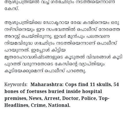
ആശുപത്രിയില്‍ വച്ച് ഗര്‍ഭഛിദ്രം നടത്തിയെന്നാണ്
കേസ്.
ആശുപത്രിയിലെ ഡോക്ടറായ രേഖ കദമിനെയം ഒരു
നഴ്‌സിനെയും ഈ സംഭവത്തില്‍ പൊലീസ് നേരത്തെ
അറസ്റ്റ് ചെയ്തിരുന്നു. ഇവര്‍ മുന്‍പും പലതവണ
നിയമവിരുദ്ധ ഗഭഛിദ്രം നടത്തിയെന്നാണ് പൊലീസ്
പറയുന്നത്. ഇപ്പോള്‍ കിട്ടിയ
മൃതദേഹാവശിഷ്ടങ്ങളുടെ കൂടുതല്‍ വിവരങ്ങള്‍ കൂടി
പുറത്ത് വരുന്നതോടെ കേസിന്റെ വ്യാപ്തിയും
കൂടിയേക്കുമെന്ന് പൊലീസ് പറഞ്ഞു.
Keywords:
Maharashtra: Cops find 11 skulls, 54
bones of foetuses buried inside hospital
premises, News, Arrest, Doctor, Police, Top-
Headlines, Crime, National.