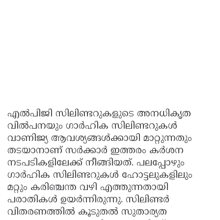
എൽപിജി സിലിണ്ടറുകളുടെ അനധികൃത
വിൽപനയും ഗാർഹിക സിലിണ്ടറുകൾ
വാണിജ്യ ആവശ്യങ്ങൾക്കായി മാറ്റുന്നതും
തടയാനാണ് സർക്കാർ ഇത്തരം കർശന
നടപടികളിലേക്ക് നീങ്ങിയത്. പലപ്പോഴും
ഗാർഹിക സിലിണ്ടറുകൾ ഹോട്ടലുകളിലും
മറ്റും കരിഞ്ചന്ത വഴി എത്തുന്നതായി
പരാതികൾ ഉയർന്നിരുന്നു. സിലിണ്ടർ
വിതരണത്തിൽ കൂടുതൽ സുതാര്യത