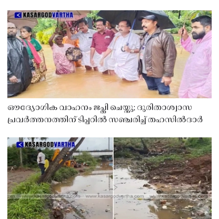
ഔദ്യോഗിക വാഹനം ജപ്തി ചെയ്തു; ദുരിതാശ്വാസ
പ്രവർത്തനത്തിന് ടിപ്പറിൽ സഞ്ചരിച്ച് തഹസിൽദാർ