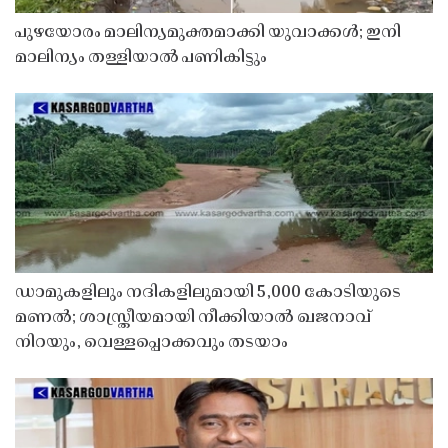
പുഴയോരം മാലിന്യമുക്തമാക്കി യുവാക്കൾ; ഇനി
മാലിന്യം തള്ളിയാൽ പണികിട്ടും
ഡാമുകളിലും നദികളിലുമായി 5,000 കോടിയുടെ
മണൽ; ശാസ്ത്രീയമായി നീക്കിയാൽ ഖജനാവ്
നിറയും, വെള്ളപ്പൊക്കവും തടയാം