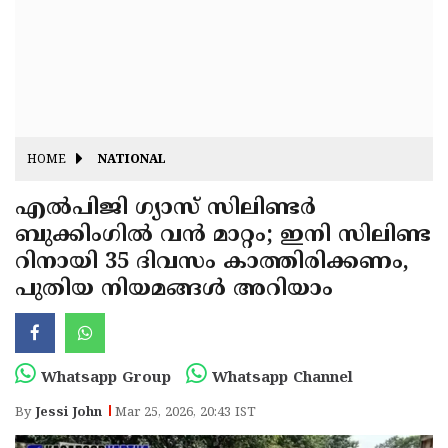
Fitr
May
Day
Eid
Al
Independence
Ad'ha
Day
Onam
HOME
NATIONAL
J&K
State
എൽപിജി ഗ്യാസ് സിലിണ്ടർ
Haryana
ബുക്കിംഗിൽ വൻ മാറ്റം; ഇനി സിലിണ്ട
Assembly
State
Diwali
റിനായി 35 ദിവസം കാത്തിരിക്കണം,
Elections
Assembly
Christmas
പുതിയ നിയമങ്ങൾ അറിയാം
Elections
New-
Year
Republic
Whatsapp Group
Whatsapp Channel
Day
Budget
By
Jessi John
Mar 25, 2026, 20:43 IST
Delhi