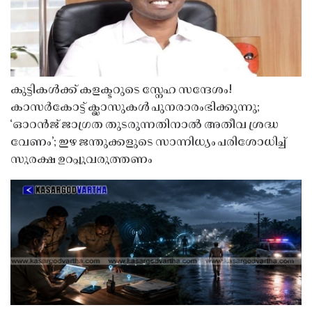
കുട്ടികൾക്ക് കളക്ടറുടെ സ്നേഹ സന്ദേശം!
കാസർകോട്ട് ക്ലാസുകൾ പുനരാരംഭിക്കുന്നു;
‘ഓറൻജ് ജാഗ്രത തുടരുന്നതിനാൽ അതീവ ശ്രദ്ധ
വേണം’; ഇഴ ജന്തുക്കളുടെ സാന്നിധ്യം പരിശോധിച്ച്
സുരക്ഷ ഉറപ്പുവരുത്തണം