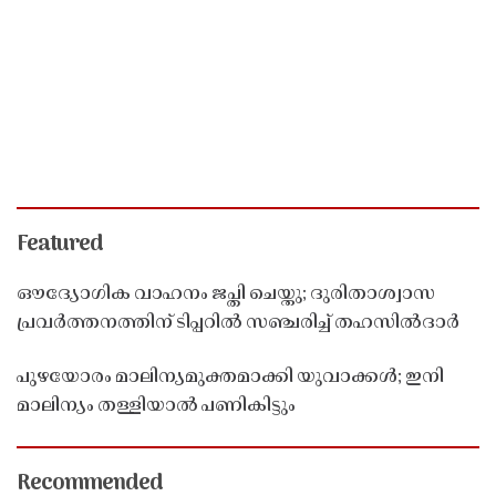
Featured
ഔദ്യോഗിക വാഹനം ജപ്തി ചെയ്തു; ദുരിതാശ്വാസ
പ്രവർത്തനത്തിന് ടിപ്പറിൽ സഞ്ചരിച്ച് തഹസിൽദാർ
പുഴയോരം മാലിന്യമുക്തമാക്കി യുവാക്കൾ; ഇനി
മാലിന്യം തള്ളിയാൽ പണികിട്ടും
Recommended