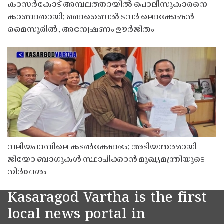
കാസർകോട് അമ്പലത്തറയിൽ പൊലീസുകാരനെ
കാണാതായി; മൊബൈൽ ടവർ ലൊക്കേഷൻ
മൈസൂരിൽ, അന്വേഷണം ഊർജിതം
വലിയപറമ്പിലെ കടൽക്ഷോഭം; അടിയന്തരമായി
ജിയോ ബാഗുകൾ സ്ഥാപിക്കാൻ മുഖ്യമന്ത്രിയുടെ
നിർദേശം
Kasaragod Vartha is the first
local news portal in