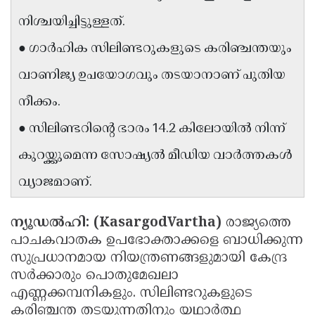
Updates
Assembly
നിശ്ചയിച്ചിട്ടുള്ളത്.
Kerala
Polls
Local
Look
● ഗാർഹിക സിലിണ്ടറുകളുടെ കരിഞ്ചന്തയും
Body
Back
വാണിജ്യ ഉപയോഗവും തടയാനാണ് പുതിയ
Election
2025
നീക്കം.
● സിലിണ്ടറിന്റെ ഭാരം 14.2 കിലോയിൽ നിന്ന്
കുറയ്ക്കുമെന്ന സോഷ്യൽ മീഡിയ വാർത്തകൾ
വ്യാജമാണ്.
ന്യൂഡൽഹി: (KasargodVartha)
രാജ്യത്തെ
പാചകവാതക ഉപഭോക്താക്കളെ ബാധിക്കുന്ന
സുപ്രധാനമായ നിയന്ത്രണങ്ങളുമായി കേന്ദ്ര
സർക്കാരും പൊതുമേഖലാ
എണ്ണക്കമ്പനികളും. സിലിണ്ടറുകളുടെ
കരിഞ്ചന്ത തടയുന്നതിനും യഥാർത്ഥ