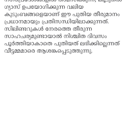
നഗരപ്രദേശങ്ങളിൽ താമസിക്കുന്ന, കൂടുതൽ
ഗ്യാസ് ഉപയോഗിക്കുന്ന വലിയ
കുടുംബങ്ങളെയാണ് ഈ പുതിയ തീരുമാനം
പ്രധാനമായും പ്രതിസന്ധിയിലാക്കുന്നത്.
സിലിണ്ടറുകൾ നേരത്തെ തീരുന്ന
സാഹചര്യമുണ്ടായാൽ നിശ്ചിത ദിവസം
പൂർത്തിയാകാതെ പുതിയത് ലഭിക്കില്ലെന്നത്
വീട്ടമ്മമാരെ ആശങ്കപ്പെടുത്തുന്നു.