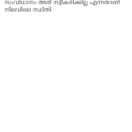
സംവിധാനം അത് സ്വീകരിക്കില്ല എന്നതാണ്
നിലവിലെ സ്ഥിതി.