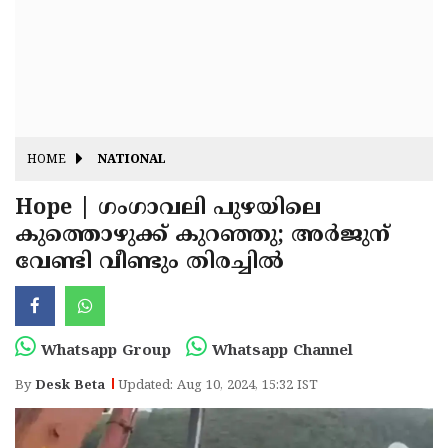
Fitr
May
Day
Eid
Al
Independence
Ad'ha
Day
Onam
HOME
NATIONAL
J&K
State
Hope | ഗംഗാവലി പുഴയിലെ
Haryana
കുത്തൊഴുക്ക് കുറഞ്ഞു; അര്‍ജുന്
Assembly
State
Diwali
വേണ്ടി വീണ്ടും തിരച്ചില്‍
Elections
Assembly
Christmas
Elections
New-
Year
Republic
Whatsapp Group
Whatsapp Channel
Day
Budget
By
Desk Beta
Updated: Aug 10, 2024, 15:32 IST
Delhi