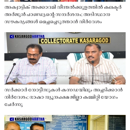
അക്വാട്ടിക് അക്കാദമി നീന്തൽക്കുളത്തിൽ കലക്ടർ
അർജുൻ പാണ്ഡ്യൻ്റെ സന്ദർശനം; അടിസ്ഥാന
സൗകര്യങ്ങൾ മെച്ചപ്പെടുത്താൻ നിർദേശം
സർക്കാർ നോട്ടീസുകൾ കന്നഡയിലും അച്ചടിക്കാൻ
നിർദേശം; ഭാഷാ ന്യൂനപക്ഷ ജില്ലാ കമ്മിറ്റി യോഗം
ചേർന്നു