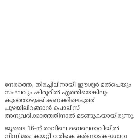
നേരത്തെ, തിരച്ചിലിനായി ഈശ്വര്‍ മല്‍പെയും
സംഘവും ഷിരൂരില്‍ എത്തിയെങ്കിലും
കുത്തൊഴുക്ക് കണക്കിലെടുത്ത്
പുഴയിലിറങ്ങാന്‍ പൊലീസ്
അനുവദിക്കാത്തതിനാല്‍ മടങ്ങുകയായിരുന്നു.
ജൂലൈ 16-ന് രാവിലെ ബെലെഗാവിയില്‍
നിന്ന് മരം കയറ്റി വരികെ കര്‍ണാടക-ഗോവ