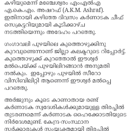
കഴിയുമെന്ന് മഞ്ചേശ്വരം എംഎല്‍എ
Updates
Assembly
Kerala
എ.കെ.എം. അഷറഫ് (A.K.M. Ashraf).
ഇതിനായി കഴിഞ്ഞ ദിവസം കര്‍ണാടക ചീഫ്
Polls
Local
Look
സെക്രട്ടറിയുമായി കൂടിക്കാഴ്ച
Body
Back
നടത്തിയെന്നും അദേഹം പറഞ്ഞു.
Election
2025
ഗംഗാവലി പുഴയിലെ കുത്തൊഴുക്കിനു
കുറവുണ്ടെന്നാണ് ജില്ലാ കലക്ടറുടെ റിപ്പോര്‍ട്ട്.
കുത്തൊഴുക്ക് കുറഞ്ഞാല്‍ ഈശ്വര്‍
മല്‍പെയ്ക്ക് പുഴയിലിറങ്ങാന്‍ അനുമതി
നല്‍കും. ഇപ്പോഴും പുഴയില്‍ സീറോ
വിസിബിലിറ്റി ആണെന്ന് ഈശ്വര്‍ മല്‍പ്പെ
പറഞ്ഞു.
അര്‍ജുനും കൂടെ കാണാതായ രണ്ട്
കര്‍ണാടക സ്വദേശികള്‍ക്കുമായുള്ള തിരച്ചില്‍
തുടരണമെന്ന് കര്‍ണാടക ഹൈക്കോടതിയുടെ
നിര്‍ദേശമുണ്ട്. കേന്ദ്ര-സംസ്ഥാന
സര്‍ക്കാരുകള്‍ സംയുക്തമായി തിരച്ചില്‍