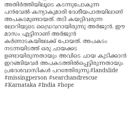
അതിര്‍ത്തിയിലൂടെ കടന്നുപോകുന്ന
പന്‍വേല്‍-കന്യാകുമാരി ദേശീയപാതയിലാണ്
അപകടമുണ്ടായത്. തടി കയറ്റിവരുന്ന
ലോറിയുടെ ഡ്രൈവറായിരുന്നു അര്‍ജുന്‍. ഈ
മാസം എട്ടിനാണ് അര്‍ജുന്‍
കര്‍ണാടകയിലേക്ക് പോയത്. അപകടം
നടന്നയിടത്ത് ഒരു ചായക്കട
ഉണ്ടായിരുന്നതായും അവിടെ ചായ കുടിക്കാന്‍
ഇറങ്ങിയവര്‍ അപകടത്തില്‍പ്പെട്ടിരുന്നതായും
പ്രദേശവാസികള്‍ പറഞ്ഞിരുന്നു.#landslide
#missingperson #searchandrescue
#Karnataka #India #hope