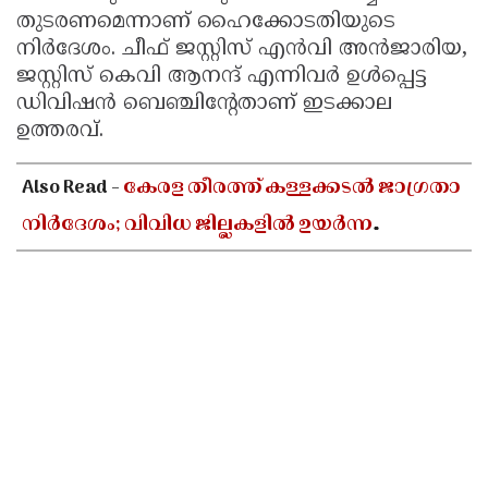
തുടരണമെന്നാണ് ഹൈക്കോടതിയുടെ
നിര്‍ദേശം. ചീഫ് ജസ്റ്റിസ് എന്‍വി അന്‍ജാരിയ,
ജസ്റ്റിസ് കെവി ആനന്ദ് എന്നിവര്‍ ഉള്‍പ്പെട്ട
ഡിവിഷന്‍ ബെഞ്ചിന്റേതാണ് ഇടക്കാല
ഉത്തരവ്.
Also Read -
കേരള തീരത്ത് കള്ളക്കടൽ ജാഗ്രതാ
നിർദേശം; വിവിധ ജില്ലകളിൽ ഉയർന്ന
തിരമാലകൾക്കും കടലാക്രമണത്തിന്
സാധ്യത