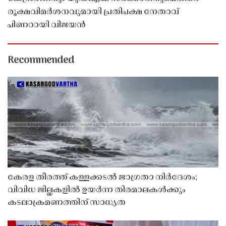
രൂക്ഷവിമർശനവുമായി പ്രതിപക്ഷ നേതാവ്
പിണറായി വിജയൻ
Recommended
കേരള തീരത്ത് കള്ളക്കടൽ ജാഗ്രതാ നിർദേശം;
വിവിധ ജില്ലകളിൽ ഉയർന്ന തിരമാലകൾക്കും
കടലാക്രമണത്തിന് സാധ്യത