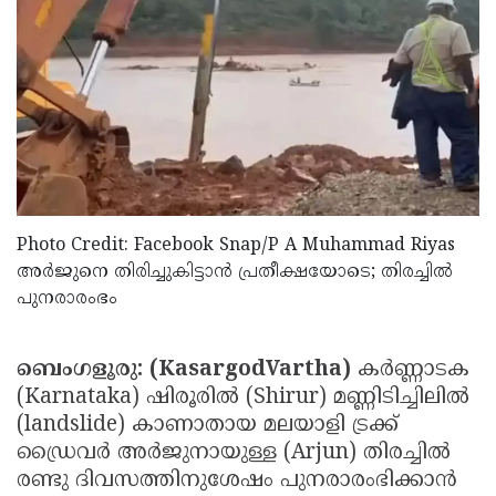
Election
Maha
Shivarathri
International
Women's
Anti-
Day
Drug
Attukal
Campaign
Pongala
Holi
2025
2025
IPL
Photo Credit: Facebook Snap/P A Muhammad Riyas
2025
Eid
അർജുനെ തിരിച്ചുകിട്ടാൻ പ്രതീക്ഷയോടെ; തിരച്ചിൽ
Al-
Waqf
പുനരാരംഭം
Fitr
Bill
Vishu
2025
Controversy
Festival
Good
ബെംഗളൂരു: (KasargodVartha)
കര്‍ണ്ണാടക
(Karnataka) ഷിരൂരില്‍ (Shirur) മണ്ണിടിച്ചിലില്‍
2025
Friday
Easter
(landslide) കാണാതായ മലയാളി ട്രക്ക്
Observance
Sunday
By-
ഡ്രൈവര്‍ അര്‍ജുനായുള്ള (Arjun) തിരച്ചില്‍
രണ്ടു ദിവസത്തിനുശേഷം പുനരാരംഭിക്കാന്‍
2025
2025
Election
Bihar