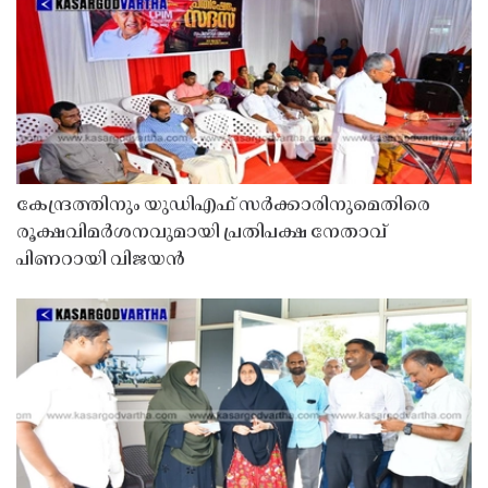
കേന്ദ്രത്തിനും യുഡിഎഫ് സർക്കാരിനുമെതിരെ
രൂക്ഷവിമർശനവുമായി പ്രതിപക്ഷ നേതാവ്
പിണറായി വിജയൻ