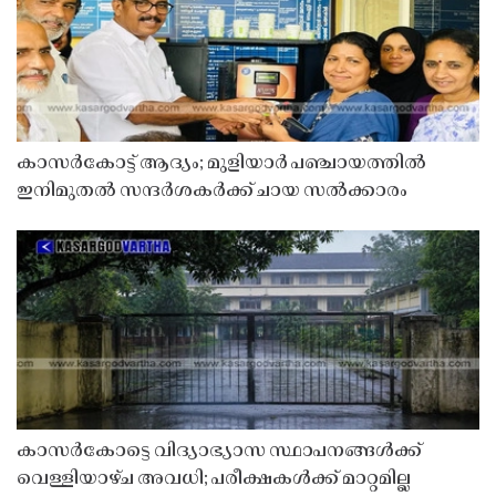
കാസർകോട്ട് ആദ്യം; മുളിയാർ പഞ്ചായത്തിൽ
ഇനിമുതൽ സന്ദർശകർക്ക് ചായ സൽക്കാരം
കാസർകോട്ടെ വിദ്യാഭ്യാസ സ്ഥാപനങ്ങൾക്ക്
വെള്ളിയാഴ്ച അവധി; പരീക്ഷകൾക്ക് മാറ്റമില്ല