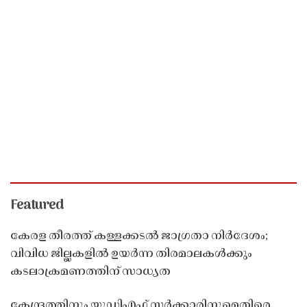
Featured
കേരള തീരത്ത് കള്ളക്കടൽ ജാഗ്രതാ നിർദേശം;
വിവിധ ജില്ലകളിൽ ഉയർന്ന തിരമാലകൾക്കും
കടലാക്രമണത്തിന് സാധ്യത
കേന്ദ്രത്തിനും യുഡിഎഫ് സർക്കാരിനുമെതിരെ